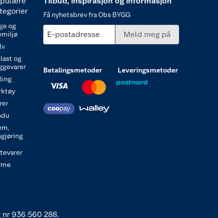
pulære
Tilbud, inspirasjon og informasjon
tegorier
Få nyhetsbrev fra Obs BYGG
ge og
E-postadresse
Meld meg på
emiljø
lv
last og
ggevarer
Betalingsmetoder
Leveringsmetoder
ling
rktøy
rer
ndu
em,
ngjøring
itevarer
rme
 nr 936 560 288.