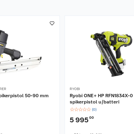
RER
RYOBI
pikerpistol 50-90 mm
Ryobi ONE+ HP RFN1834X-0
spikerpistol u/batteri
☆
☆
☆
☆
☆
(
0
)
00
5 995