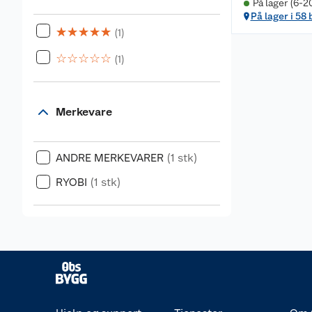
På lager (6-2
På lager i 58 
☆
☆
☆
☆
☆
(1)
☆
☆
☆
☆
☆
(1)
Merkevare
ANDRE MERKEVARER
(1 stk)
RYOBI
(1 stk)