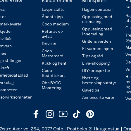
Obs BYGG
Kundefordeler
Bli inspirert
Po
ka
ss
Lavprisløfte
Hageinspirasjon
Ha
ter
Åpent kjøp
Oppussing med
ut
utemaling
 merkevarer
Coop medlem
Gu
Oppussing med
 kjeder
Retur av el-
innemaling
Tre
avfall
svilkår
by
Grillens verden
Drive in
onvern
Ma
Et varmere hjem
Coop
ies
Ve
Mastercard
Tips og råd
e stillinger
Dø
Klikk og hent
Live-shopping
kraft
Vi
Coop
DIY-prosjekter
erhetsdatablad
Bedriftskort
Hj
Hytte og
re
irkelag
Obs BYGG
beredskapsutstyr
og
Montering
somheten
Gavetips
hv
sorvirksomheten
Annonserte varer
Va
Østre Aker vei 264, 0977 Oslo | Postboks 21 Haugenstua | Org