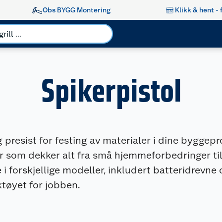
Obs BYGG Montering
Klikk & hent - 
Spikerpistol
g presist for festing av materialer i dine byggepr
er som dekker alt fra små hjemmeforbedringer ti
e i forskjellige modeller, inkludert batteridrevne
ktøyet for jobben.