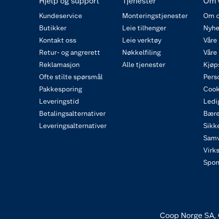
Hjelp og support
Tjenester
Om 
Kundeservice
Monteringstjenester
Om o
Butikker
Leie tilhenger
Nyhe
Kontakt oss
Leie verktøy
Våre
Retur- og angrerett
Nøkkelfiling
Våre
Reklamasjon
Alle tjenester
Kjøp
Ofte stilte spørsmål
Pers
Pakkesporing
Cook
Leveringstid
Ledig
Betalingsalternativer
Bære
Leveringsalternativer
Sikk
Samv
Virk
Spon
Coop Norge SA, 