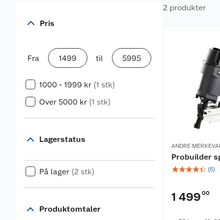
2 produkter
Pris
Fra
til
1000 - 1999 kr
(1 stk)
Over 5000 kr
(1 stk)
Lagerstatus
ANDRE MERKEVA
Probuilder s
☆
☆
☆
☆
☆
(
5
)
På lager
(2 stk)
00
1 499
Produktomtaler