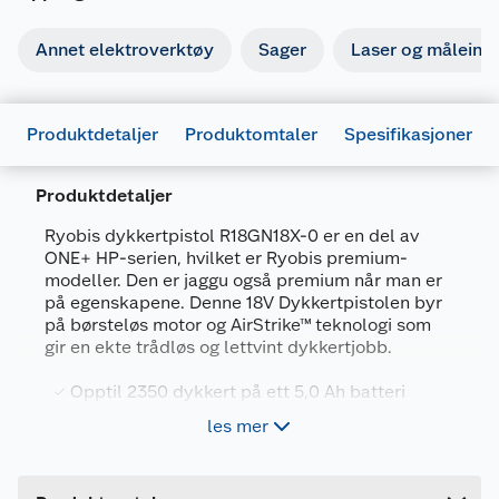
Annet elektroverktøy
Sager
Laser og måleins
Produktdetaljer
Produktomtaler
Spesifikasjoner
Produktdetaljer
Ryobis dykkertpistol R18GN18X-0 er en del av
ONE+ HP-serien, hvilket er Ryobis premium-
modeller. Den er jaggu også premium når man er
Generelt
på egenskapene. Denne 18V Dykkertpistolen byr
på børsteløs motor og AirStrike™ teknologi som
Artikkelnummer
4892210204882
gir en ekte trådløs og lettvint dykkertjobb.
Leverandørens artikkelnummer
5133005597
Opptil 2350 dykkert på ett 5,0 Ah batteri
Forpakningsmål
AirStrike™ teknologien, sørger for intern
les mer
Bruttovekt
3.16 kg
luftkomprimerin
Forbedret mekanikk for fjerning av
Høyde
9.8 cm
blokkeringer