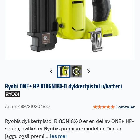
Ryobi ONE+ HP R18GN18X-0 dykkertpistol u/batteri
Art nr: 4892210204882
☆
☆
☆
☆
☆
1
omtaler
Ryobis dykkertpistol R18GN18X-0 er en del av ONE+ HP-
serien, hvilket er Ryobis premium-modeller. Den er
jaggu også premi
...
les mer