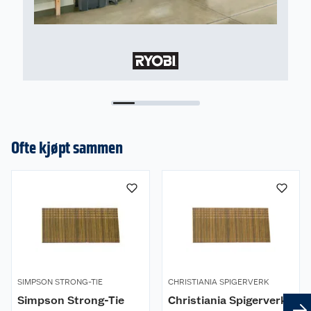
Batterisystem
Ryobis 18V ONE+ system har over 200
batteridrevne verktøy for hjem og hage, alle
drevet av ett batteri. Batteriet bruker IntelliCell™
teknologi for lengre driftstid og har robust
konstruksjon for å tåle slag og vibrasjoner. Med
en 4-trinns batteriindikator har du alltid oversikt
over gjenværende driftstid.
Denne leveres uten batteri og lader, så det må
kjøpes separat.
Ofte kjøpt sammen
SIMPSON STRONG-TIE
CHRISTIANIA SPIGERVERK
Simpson Strong-Tie
Christiania Spigerverk