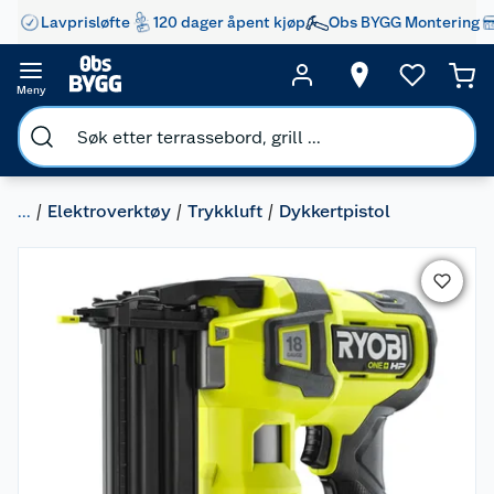
Lavprisløfte
120 dager åpent kjøp
Obs BYGG Montering
Meny
...
Elektroverktøy
Trykkluft
Dykkertpistol