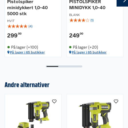
Pistolspiker
PISTOLSPIKER
minidykkert 1,0-40
MINIDYKK 1,0-40
5000 stk
BLANK
☆
☆
☆
☆
☆
(
1
)
HVIT
☆
☆
☆
☆
☆
(
4
)
299
00
249
00
På lager (+100)
På lager (+20)
På lager i 65 butikker
På lager i 65 butikker
Andre alternativer
Om oss
Kundeservice
Nyheter
Butikker
Våre merkevarer
Kontakt oss