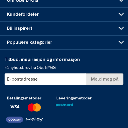
Om Obs BYGG
Obs BYGG Montering
Gavetips
Vindu
Kundefordeler
Annonserte varer
Hjem, rengjøring og hvitevarer
Bli inspirert
Varme
Populære kategorier
Tilbud, inspirasjon og informasjon
Få nyhetsbrev fra Obs BYGG
E-postadresse
Meld meg på
Betalingsmetoder
Leveringsmetoder