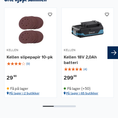
KELLEN
KELLEN
Kellen slipepapir 10-pk
Kellen 18V 2,0Ah
batteri
☆
☆
☆
☆
☆
(
9
)
☆
☆
☆
☆
☆
(
4
)
29
90
299
00
Få på lager
På lager (+50)
På lager i 2 butikker
På lager i 65 butikker