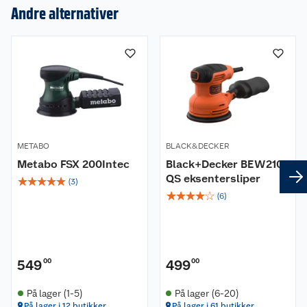
Andre alternativer
Om oss
Kundeservice
Nyheter
Butikker
Våre merkevarer
METABO
BLACK&DECKER
Kontakt oss
Våre kjeder
Metabo FSX 200Intec
Black+Decker BEW210-
QS eksentersliper
☆
☆
☆
☆
☆
Retur- og angrerett
(
3
)
Kjøpsvilkår
Hageinspirasjon
☆
☆
☆
☆
☆
(
6
)
Reklamasjon
Personvern
Lavprisløfte
Oppussing med utemaling
Ofte stilte spørsmål
Cookies
Åpent kjøp
Oppussing med innemaling
549
00
499
00
Pakkesporing
Monteringstjenester
Ledige stillinger
Coop medlem
Grillens verden
Hage og utemiljø
På lager (1-5)
På lager (6-20)
På lager i 12 butikker
På lager i 61 butikker