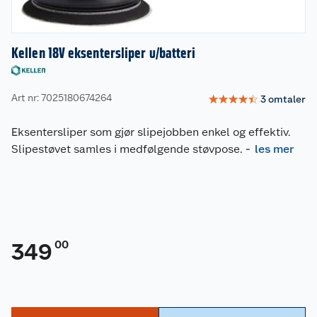
Kellen 18V eksentersliper u/batteri
Art nr: 7025180674264
☆
☆
☆
☆
☆
3
omtaler
Eksentersliper som gjør slipejobben enkel og effektiv.
Slipestøvet samles i medfølgende støvpose.
-
les mer
00
349