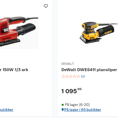
DEWALT
 150W 1/3 ark
DeWalt DWE6411 plansliper 
☆
☆
☆
☆
☆
(
0
)
00
1 095
På lager (6-20)
butikker
På lager i 65 butikker