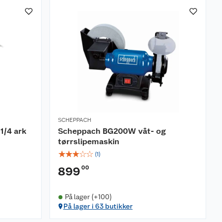
SCHEPPACH
1/4 ark
Scheppach BG200W våt- og
tørrslipemaskin
☆
☆
☆
☆
☆
(
1
)
00
899
På lager (+100)
På lager i 63 butikker