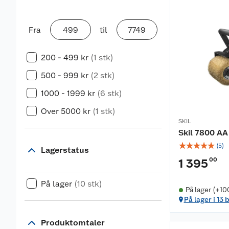
Fra
til
200 - 499 kr
(1 stk)
500 - 999 kr
(2 stk)
1000 - 1999 kr
(6 stk)
Over 5000 kr
(1 stk)
SKIL
Skil 7800 A
☆
☆
☆
☆
☆
(
5
)
Lagerstatus
00
1 395
På lager
(10 stk)
På lager (+10
På lager i 13 
Produktomtaler