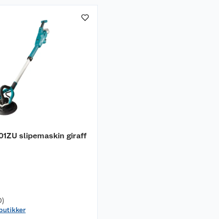
1ZU slipemaskin giraff
0)
 butikker