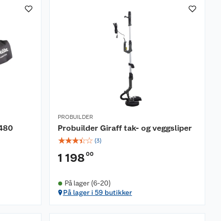
PROBUILDER
O480
Probuilder Giraff tak- og veggsliper
☆
☆
☆
☆
☆
(
3
)
00
1 198
På lager (6-20)
På lager i 59 butikker