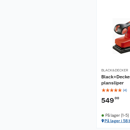
BLACK&DECKER
Black+Decker
plansliper
☆
☆
☆
☆
☆
(
4
)
00
549
På lager (1-5)
På lager i 58 