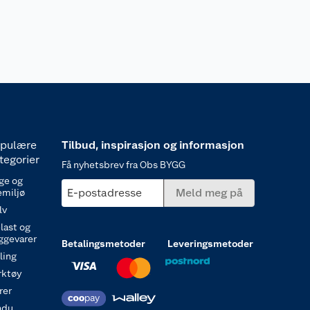
pulære
Tilbud, inspirasjon og informasjon
tegorier
Få nyhetsbrev fra Obs BYGG
ge og
E-postadresse
Meld meg på
emiljø
lv
last og
ggevarer
Betalingsmetoder
Leveringsmetoder
ling
rktøy
rer
ndu