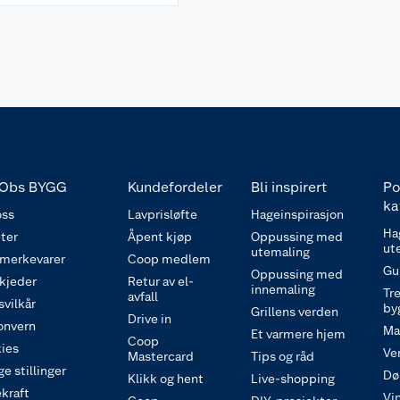
Obs BYGG
Kundefordeler
Bli inspirert
Po
ka
ss
Lavprisløfte
Hageinspirasjon
Ha
ter
Åpent kjøp
Oppussing med
ut
utemaling
 merkevarer
Coop medlem
Gu
Oppussing med
 kjeder
Retur av el-
innemaling
Tre
avfall
svilkår
by
Grillens verden
Drive in
onvern
Ma
Et varmere hjem
Coop
ies
Ve
Mastercard
Tips og råd
e stillinger
Dø
Klikk og hent
Live-shopping
kraft
Vi