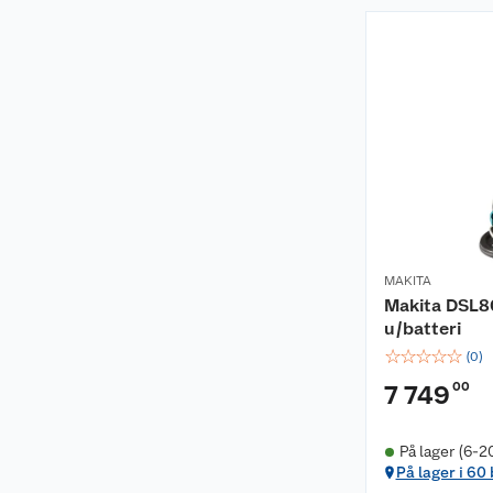
MAKITA
Makita DSL80
u/batteri
☆
☆
☆
☆
☆
(
0
)
00
7 749
På lager (6-2
På lager i 60