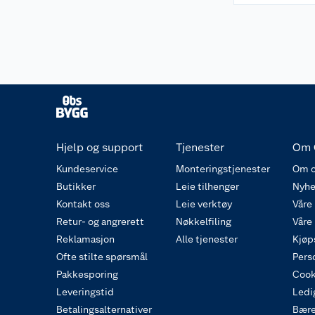
Hjelp og support
Tjenester
Om 
Kundeservice
Monteringstjenester
Om o
Butikker
Leie tilhenger
Nyhe
Kontakt oss
Leie verktøy
Våre
Retur- og angrerett
Nøkkelfiling
Våre
Reklamasjon
Alle tjenester
Kjøp
Ofte stilte spørsmål
Pers
Pakkesporing
Cook
Leveringstid
Ledig
Betalingsalternativer
Bære