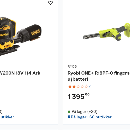
RYOBI
200N 18V 1/4 Ark
Ryobi ONE+ R18PF-0 fingers
u/batteri
☆
☆
☆
☆
☆
(
1
)
00
1 395
0)
På lager (+20)
butikker
På lager i 60 butikker