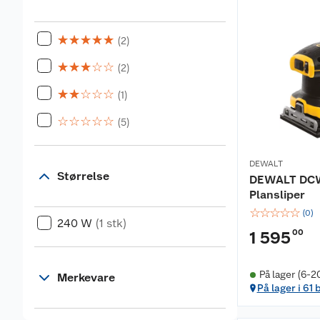
☆
☆
☆
☆
☆
(2)
☆
☆
☆
☆
☆
(2)
☆
☆
☆
☆
☆
(1)
☆
☆
☆
☆
☆
(5)
DEWALT
Størrelse
DEWALT DCW
Plansliper
☆
☆
☆
☆
☆
(
0
)
240 W
(1 stk)
00
1 595
På lager (6-2
Merkevare
På lager i 61 