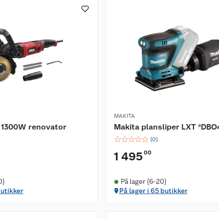
MAKITA
A 1300W renovator
Makita plansliper LXT ®DB
☆
☆
☆
☆
☆
(
0
)
00
1 495
0)
På lager (6-20)
butikker
På lager i 65 butikker