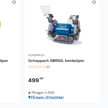
SCHEPPACH
liper
Scheppach SM150L benksliper
☆
☆
☆
☆
☆
(
0
)
00
499
På lager (+100)
På lager i 61 butikker