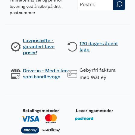
Finn alternativer og pris for
levering ved å søke på ditt
postnummer
Lavprisløfte -
120 dagers åpent
garantert lave
kjøp
priser!
Gebyrfri faktura
Drive-in - Med bilen
som handlevogn
med Walley
Betalingsmetoder
Leveringsmetoder