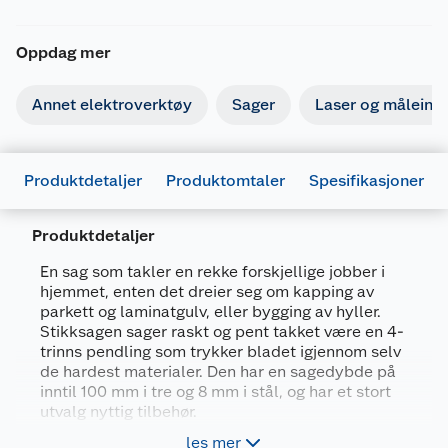
Oppdag mer
Annet elektroverktøy
Sager
Laser og måleins
Produktdetaljer
Produktomtaler
Spesifikasjoner
Produktdetaljer
En sag som takler en rekke forskjellige jobber i
hjemmet, enten det dreier seg om kapping av
Generelt
parkett og laminatgulv, eller bygging av hyller.
Artikkelnummer
4053423225952
Stikksagen sager raskt og pent takket være en 4-
trinns pendling som trykker bladet igjennom selv
Leverandørens artikkelnummer
0603011100
de hardest materialer. Den har en sagedybde på
Størrelse
18 V-100
inntil 100 mm i tre og 8 mm i stål, og har et stort
utvalg nyttig tilbehør.
Forpakningsmål
les mer