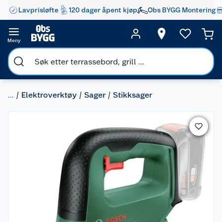
Lavprisløfte
120 dager åpent kjøp
Obs BYGG Montering
Meny
...
Elektroverktøy
Sager
Stikksager