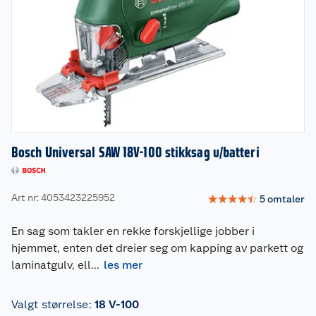
Bosch Universal SAW 18V-100 stikksag u/batteri
Art nr: 4053423225952
☆
☆
☆
☆
☆
5
omtaler
En sag som takler en rekke forskjellige jobber i
hjemmet, enten det dreier seg om kapping av parkett og
laminatgulv, ell
...
les mer
Valgt størrelse
:
18 V-100