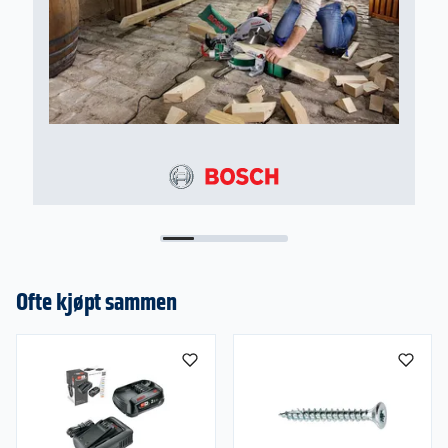
sagblad
– Med hastighetsregulering for myk oppstart og
variabel hastighet. Enkel betjening med kun én
bryter
Rask saging med 4-trinns pendling
Rette og buede kutt i tre, plast og metall
Batterisystem
18V Power for all – ett batteri kan brukes til alle
18V maskiner fra Bosch Home & Garden. Uansett
om du skal bore, vaske eller gjøre hagearbeid.
Veksle enkelt mellom de forskjellige redskapene
med 18V Power for all batteriet fra Bosch. For
Ofte kjøpt sammen
enda større fleksibilitet passer batteriet også i
verktøy fra andre Power for all
batterisamarbeidspartnere. Denne maskinen
leveres uten batteri og lader.
Leveringsomfang