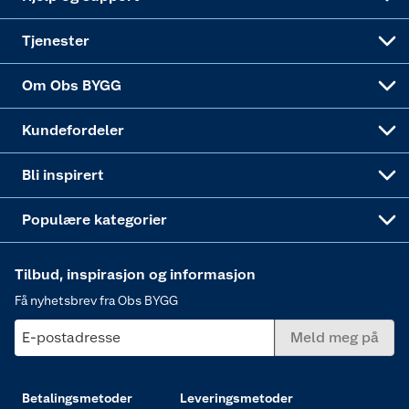
Alle tjenester
Virksomheten
Klikk og hent
DIY-prosjekter
Verktøy
Tjenester
Sponsorvirksomheten
Coop Bedriftskort
Hytte og beredskapsutstyr
Dører
Om Obs BYGG
Obs BYGG Montering
Gavetips
Vindu
Kundefordeler
Annonserte varer
Hjem, rengjøring og hvitevarer
Bli inspirert
Varme
Populære kategorier
Tilbud, inspirasjon og informasjon
Få nyhetsbrev fra Obs BYGG
E-postadresse
Meld meg på
Betalingsmetoder
Leveringsmetoder