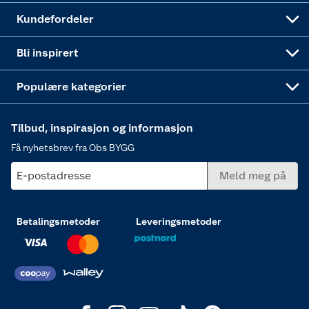
Obs BYGG Montering
Gavetips
Vindu
Kundefordeler
Annonserte varer
Hjem, rengjøring og hvitevarer
Bli inspirert
Varme
Populære kategorier
Tilbud, inspirasjon og informasjon
Få nyhetsbrev fra Obs BYGG
E-postadresse
Meld meg på
Betalingsmetoder
Leveringsmetoder