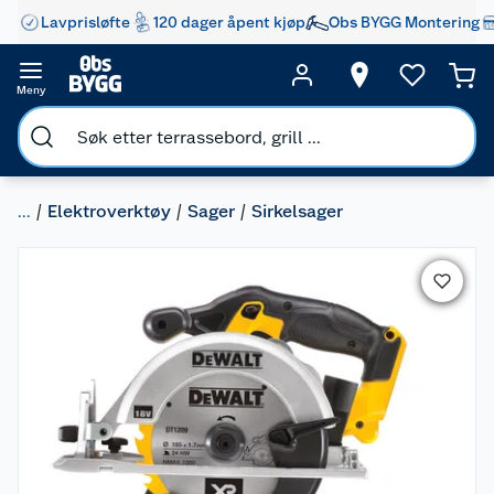
Lavprisløfte
120 dager åpent kjøp
Obs BYGG Montering
Meny
...
Elektroverktøy
Sager
Sirkelsager