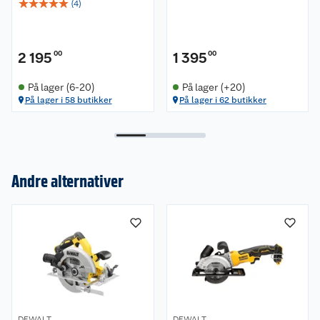
☆
☆
☆
☆
☆
(
4
)
2 195
00
1 395
00
På lager (6-20)
På lager (+20)
På lager i 58 butikker
På lager i 62 butikker
Andre alternativer
Om oss
Kundeservice
Nyheter
Butikker
Våre merkevarer
Kontakt oss
Våre kjeder
DEWALT
DEWALT