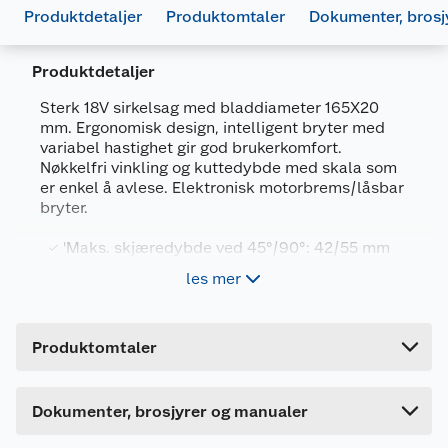
Produktdetaljer
Produktomtaler
Dokumenter, brosj
Produktdetaljer
Sterk 18V sirkelsag med bladdiameter 165X20
mm. Ergonomisk design, intelligent bryter med
variabel hastighet gir god brukerkomfort.
Nøkkelfri vinkling og kuttedybde med skala som
er enkel å avlese. Elektronisk motorbrems/låsbar
bryter.
Generelt
'Maks. skjæredybde ved 45°/90°: 42/55 mm
Artikkelnummer
5035048356210
Bladdiameter 165x20 mm
les mer
Leverandørens artikkelnummer
DCS391N-XJ
Ubelastet hastighet / tomgangsturtall: 3700
o/min
Forpakningsmål
Monteringsinstruksjon
Batterisystem: 18V XR Li-ion - batteri og
Produktomtaler
Bruttovekt
lader kjøpes separat
3.64 kg
689260_5035048356210_.pdf
Sagblad Ø 165 mm hardmetallblad
Høyde
21 cm
Last ned / vis datablad
Dokumenter, brosjyrer og manualer
Lengde
38.6 cm
Bruksområde