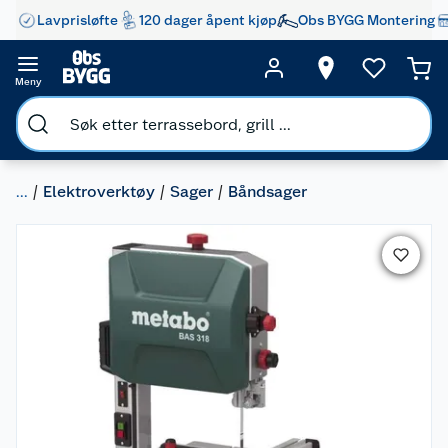
Lavprisløfte
120 dager åpent kjøp
Obs BYGG Montering
Meny
...
Elektroverktøy
Sager
Båndsager