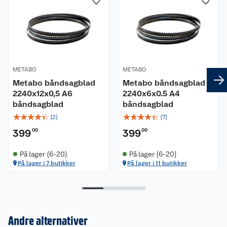
METABO
METABO
Metabo båndsagblad
Metabo båndsagblad
2240x12x0,5 A6
2240x6x0.5 A4
båndsagblad
båndsagblad
☆
☆
☆
☆
☆
☆
☆
☆
☆
☆
(
2
)
(
7
)
399
00
399
00
På lager (6-20)
På lager (6-20)
På lager i 7 butikker
På lager i 11 butikker
Andre alternativer
Om oss