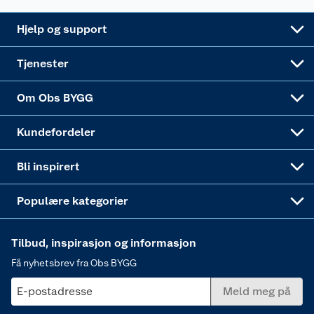
Leveringsalternativer
Nøkkelfiling
Samvirkelag
Coop Mastercard
Live-shopping
Maling
Hjelp og support
Alle tjenester
Virksomheten
Klikk og hent
DIY-prosjekter
Verktøy
Tjenester
Sponsorvirksomheten
Coop Bedriftskort
Hytte og beredskapsutstyr
Dører
Om Obs BYGG
Obs BYGG Montering
Gavetips
Vindu
Kundefordeler
Annonserte varer
Hjem, rengjøring og hvitevarer
Bli inspirert
Varme
Populære kategorier
Tilbud, inspirasjon og informasjon
Få nyhetsbrev fra Obs BYGG
E-postadresse
Meld meg på