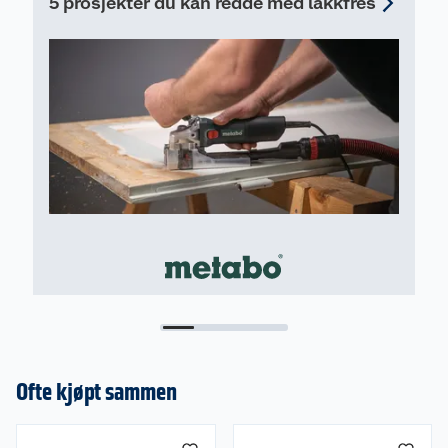
5 prosjekter du kan redde med lakkfres
Båndsagblad
Understell
Parallellanlegg
Vinkelanlegg
Avsugsadapter
Støvbeholder
Skyvestokk
Egenskaper
230 volt
Hastighet 410/880 mtr/min
Maks snitthøyde 170 mm
Arbeidshøyde 1 m
Ofte kjøpt sammen