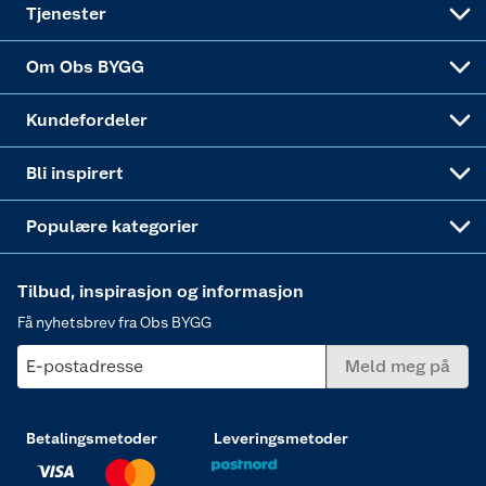
Verktøy
Tjenester
Sponsorvirksomheten
Coop Bedriftskort
Hytte og beredskapsutstyr
Dører
Om Obs BYGG
Obs BYGG Montering
Gavetips
Vindu
Kundefordeler
Annonserte varer
Hjem, rengjøring og hvitevarer
Bli inspirert
Varme
Populære kategorier
Tilbud, inspirasjon og informasjon
Få nyhetsbrev fra Obs BYGG
E-postadresse
Meld meg på
Betalingsmetoder
Leveringsmetoder