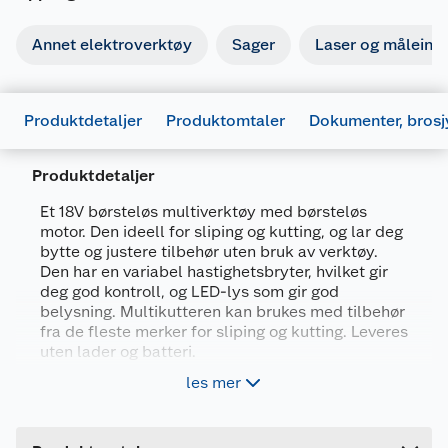
Annet elektroverktøy
Sager
Laser og måleins
Produktdetaljer
Produktomtaler
Dokumenter, brosj
Produktdetaljer
Et 18V børsteløs multiverktøy med børsteløs
motor. Den ideell for sliping og kutting, og lar deg
bytte og justere tilbehør uten bruk av verktøy.
Den har en variabel hastighetsbryter, hvilket gir
deg god kontroll, og LED-lys som gir god
belysning. Multikutteren kan brukes med tilbehør
Generelt
fra de fleste merker for sliping og kutting. Leveres
uten lader og batteri.
Artikkelnummer
5035048440964
les mer
Svingningshastighet: 0 - 20 000 slag/min
Leverandørens artikkelnummer
DCS355N-XJ
Universaladapter
Forpakningsmål
Monteringsinstruksjon
Batterisystem: 18V XR Li-ion - batteri og