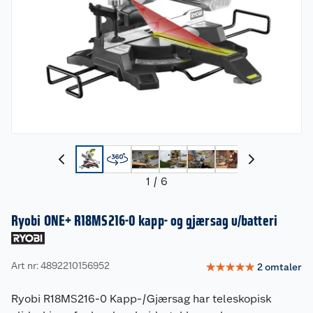
1
/
6
Ryobi ONE+ R18MS216-0 kapp- og gjærsag u/batteri
Art nr: 4892210156952
☆
☆
☆
☆
☆
2
omtaler
Ryobi R18MS216-0 Kapp-/Gjærsag har teleskopisk