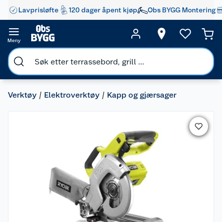
Lavprisløfte
120 dager åpent kjøp
Obs BYGG Montering
Meny
Verktøy
Elektroverktøy
Kapp og gjærsager