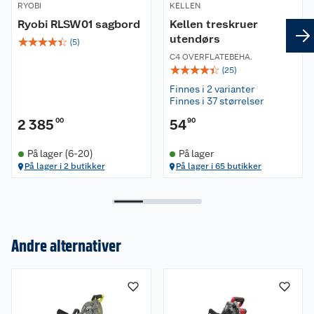
Arbeidsklemme
RYOBI
KELLEN
2 x sideforlenger
Ryobi RLSW01 sagbord
Kellen treskruer
Støvpose
utendørs
☆
☆
☆
☆
☆
(
5
)
C4 OVERFLATEBEHA.
Egenskaper
☆
☆
☆
☆
☆
(
25
)
Finnes i 2 varianter
18V
Finnes i 37 størrelser
Diameter sagblad 216 mm
2 385
00
54
90
Maks skjærehastighet 3500 o/min
Skjærevinkel H/V 50°/47°
På lager (6-20)
På lager
På lager i 2 butikker
På lager i 65 butikker
Andre alternativer
Om oss
Kundeservice
Nyheter