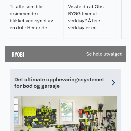
De
Bruksområder
Til alle som blir
Visste du at Obs
va
Til små og mellomstore prosjekter, for eksempel
drømmende i
BYGG leier ut
en
gulvlegging passer kapp-/gjærsagen R18MS216-0
blikket ved synet av
verktøy? Å leie
utmerket.
D
en drill: Her er de
verktøy er en
g
Hva kan man kappe med kapp-/gjærsagen?:
perfekte gavene til
rimelig og effektiv
te
handy menn og
måte å få jobben
fi
Gulvplank
kvinner.
gjort. Les mer om
e
RYOBI
Se hele utvalget
Listverk
hvordan du leier.
Panel
MDF-plater
Laminatgulv
Det ultimate oppbevaringssystemet
for bod og garasje
Montering/demontering og frakt
Sagen er enkel å montere og demontere for
lagring og transport.
Sagehøyde:
Sagen har et grep eller et håndhjul, som
hever/senker sagbladet. Sjekk høyden med en
tommestokk/linjal.