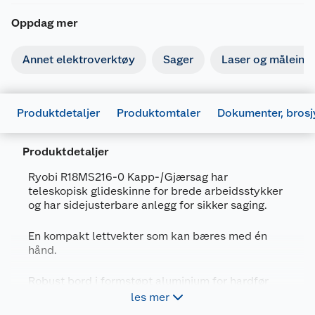
Oppdag mer
Annet elektroverktøy
Sager
Laser og måleins
Produktdetaljer
Produktomtaler
Dokumenter, brosj
Produktdetaljer
Ryobi R18MS216-0 Kapp-/Gjærsag har
teleskopisk glideskinne for brede arbeidsstykker
og har sidejusterbare anlegg for sikker saging.
En kompakt lettvekter som kan bæres med én
hånd.
Generelt
Robust bord i formstøpt aluminium for hardfør
Artikkelnummer
4892210156952
bruk.
les mer
Leverandørens artikkelnummer
5133003597