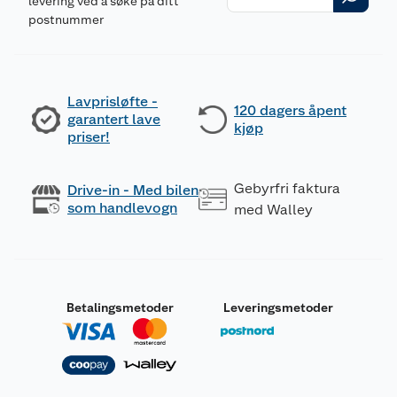
levering ved å søke på ditt
postnummer
Lavprisløfte -
120 dagers åpent
garantert lave
kjøp
priser!
Gebyrfri faktura
Drive-in - Med bilen
som handlevogn
med Walley
Betalingsmetoder
Leveringsmetoder