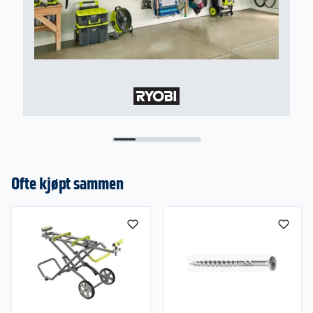
Skift av sagblad:
Beskyttelsesskjerm dyttes bak, skrue og platen
rundt bladet skal fjernes, før bladet kjøres opp i
høyeste posisjon.
Batterisystem
En del av ONE+ serien - ett batteri som er
kompatibel med alle Ryobi 18V-serien hage og
elverktøy. Lades i Ryobi 18V-lader. Med
IntelliCell™ teknologi som overvåker og
balanserer individuelle battericeller for beste
Ofte kjøpt sammen
driftstid, levetid og sikkerhet. Robust
batterikonstruksjon med beskyttelse mot slag og
vibrasjoner for driftssikkerhet. 4-trinns
batteriindikator viser gjenværende driftstid
(100%, 75%, 50%, 25%).
Medfølger
216 mm blad med 48 karbidtenner