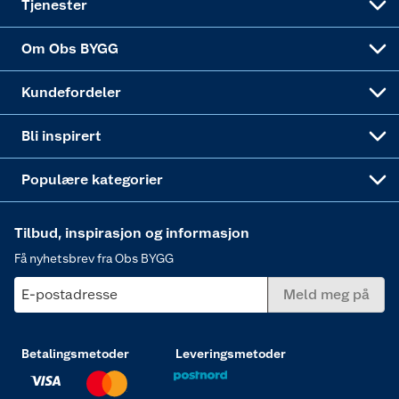
Tjenester
Sponsorvirksomheten
Coop Bedriftskort
Hytte og beredskapsutstyr
Dører
Om Obs BYGG
Obs BYGG Montering
Gavetips
Vindu
Kundefordeler
Annonserte varer
Hjem, rengjøring og hvitevarer
Bli inspirert
Varme
Populære kategorier
Tilbud, inspirasjon og informasjon
Få nyhetsbrev fra Obs BYGG
E-postadresse
Meld meg på
Betalingsmetoder
Leveringsmetoder