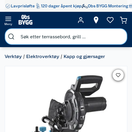
Lavprisløfte
120 dager åpent kjøp
Obs BYGG Montering
Meny
Verktøy
Elektroverktøy
Kapp og gjærsager