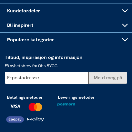
Obs BYGG Montering
Gavetips
Vindu
Kundefordeler
Annonserte varer
Hjem, rengjøring og hvitevarer
Bli inspirert
Varme
Populære kategorier
Tilbud, inspirasjon og informasjon
Få nyhetsbrev fra Obs BYGG
E-postadresse
Meld meg på
Betalingsmetoder
Leveringsmetoder