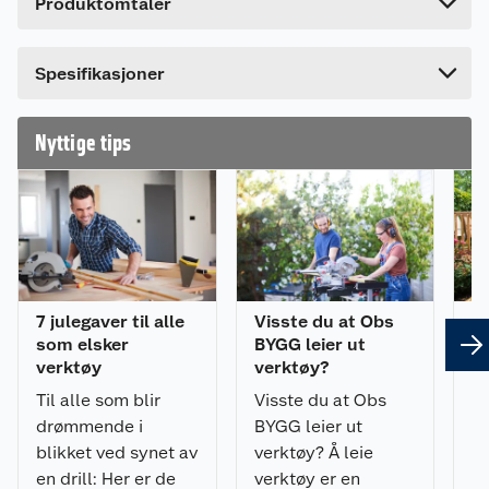
Produktomtaler
Lengde
79.5 cm
Sagen er kompakt, har lav vekt og med
bærehåndtak som gjør den enkel å transportere.
Bredde
36 cm
Spesifikasjoner
Tilkobling for støvsuger eller for støvposen som
følger med for ryddig arbeidsområdet.
Bordforlengere for sikkerhet ved arbeid med
Nyttige tips
lange emner.
Maks. sagekapasitet er 0°/90°: 340x65 mm,
0°/45°: 340x38 mm.
Leveres med støvpose.
7 julegaver til alle
Visste du at Obs
Sl
som elsker
BYGG leier ut
so
verktøy
verktøy?
De
Til alle som blir
Visste du at Obs
va
drømmende i
BYGG leier ut
en
blikket ved synet av
verktøy? Å leie
D
en drill: Her er de
verktøy er en
g