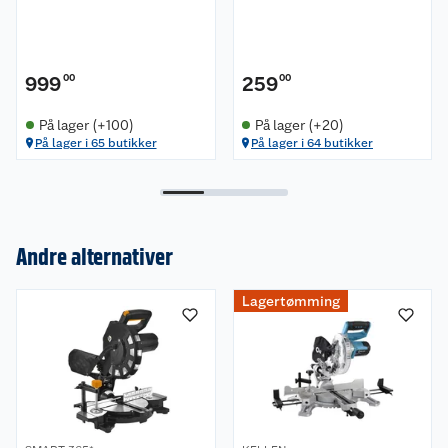
999
00
259
00
På lager (+100)
På lager (+20)
På lager i 65 butikker
På lager i 64 butikker
Andre alternativer
Om oss
Lagertømming
Kundeservice
Nyheter
Butikker
Våre merkevarer
Kontakt oss
Våre kjeder