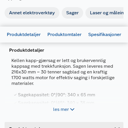
Annet elektroverktøy
Sager
Laser og måleins
Produktdetaljer
Produktomtaler
Spesifikasjoner
Produktdetaljer
Kellen kapp-gjærsag er lett og brukervennlig
kappsag med trekkfunksjon. Sagen leveres med
216x30 mm – 30 tenner sagblad og en kraftig
Generelt
1700 watts motor for effektiv saging i forskjellige
materialer.
Artikkelnummer
7025180654242
Leverandørens artikkelnummer
54236
Sagekapasitet: 0°/90°: 340 x 65 mm
Sagekapasitet: 0°/45°: 340 x 38 mm
Forpakningsmål
les mer
Med støvpose
Bruttovekt
13.6 kg
Uttrekkfunksjon
Høyde
46.5 cm