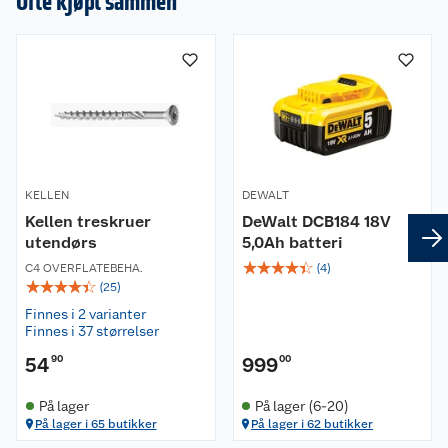
Ofte kjøpt sammen
Torx-nøkkel
Styringsanlegg
Leveres uten batteri og lader.
KELLEN
DEWALT
Kellen treskruer
DeWalt DCB184 18V
utendørs
5,0Ah batteri
☆
☆
☆
☆
☆
C4 OVERFLATEBEHA.
(
4
)
☆
☆
☆
☆
☆
(
25
)
Finnes i 2 varianter
Finnes i 37 størrelser
54
90
999
00
På lager
På lager (6-20)
På lager i 65 butikker
På lager i 62 butikker