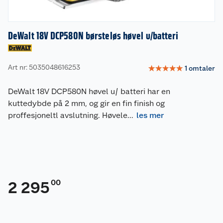
DeWalt 18V DCP580N børsteløs høvel u/batteri
Art nr: 5035048616253
☆
☆
☆
☆
☆
1
omtaler
DeWalt 18V DCP580N høvel u/ batteri har en
kuttedybde på 2 mm, og gir en fin finish og
proffesjoneltl avslutning. Høvele
...
les mer
00
2 295