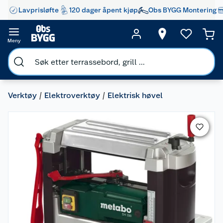
Lavprisløfte
120 dager åpent kjøp
Obs BYGG Montering
Meny
Verktøy
Elektroverktøy
Elektrisk høvel