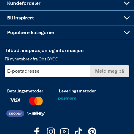
Kundefordeler
Annonserte varer
Hjem, rengjøring og hvitevarer
Bli inspirert
Varme
Populære kategorier
Tilbud, inspirasjon og informasjon
Få nyhetsbrev fra Obs BYGG
E-postadresse
Meld meg på
Betalingsmetoder
Leveringsmetoder