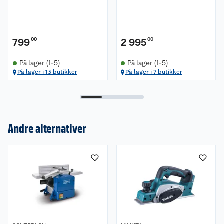
799
00
2 995
00
På lager (1-5)
På lager (1-5)
På lager i 13 butikker
På lager i 7 butikker
Andre alternativer
Om oss
Kundeservice
Nyheter
Butikker
Våre merkevarer
Kontakt oss
Våre kjeder