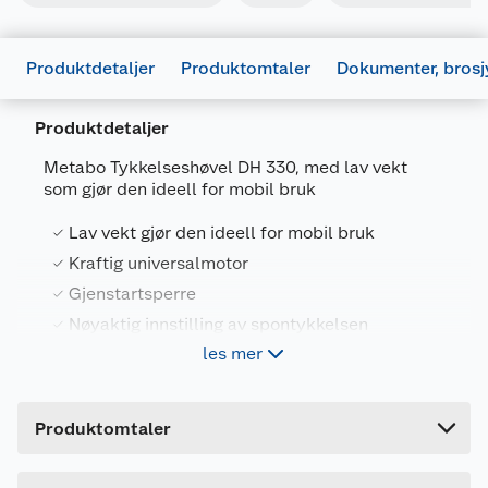
Produktdetaljer
Produktomtaler
Dokumenter, brosj
Produktdetaljer
Metabo Tykkelseshøvel DH 330, med lav vekt
som gjør den ideell for mobil bruk
Lav vekt gjør den ideell for mobil bruk
Kraftig universalmotor
Gjenstartsperre
Generelt
Nøyaktig innstilling av spontykkelsen
Artikkelnummer
4003665424477
les mer
Leverandørens artikkelnummer
200033000
Metabo Tykkelseshøvel DH 330, med lav vekt
Forpakningsmål
som gjør den ideell for mobil bruk. Stabil og jevn
Produktdatablad
Produktomtaler
fremføring av arbeidsstykket. Bekvem innstilling
Bruttovekt
38.5 kg
687398_4003665424477_.pdf
av høyden med håndsveiv. Rask innstilling av de
vanligste gjennomløpshøydene. Kraftig
Høyde
56 cm
Last ned / vis datablad