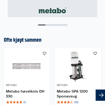
Ofte kjøpt sammen
METABO
METABO
Metabo høvelkniv DH
Metabo SPA 1200
330
Sponavsug
☆
☆
☆
☆
☆
☆
☆
☆
☆
☆
(
1
)
(
18
)