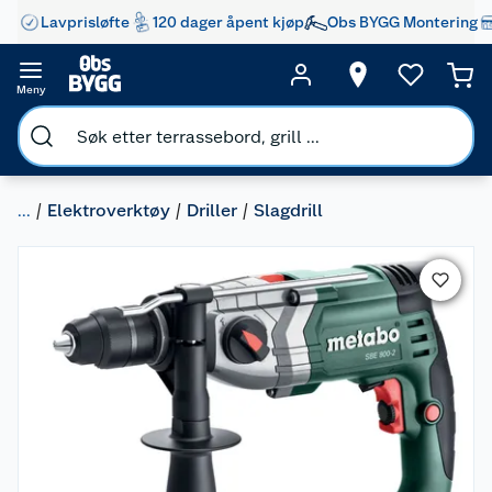
Lavprisløfte
120 dager åpent kjøp
Obs BYGG Montering
Meny
...
Elektroverktøy
Driller
Slagdrill