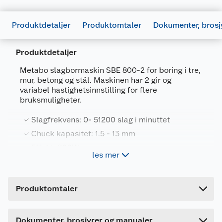
Produktdetaljer
Produktomtaler
Dokumenter, brosj
Produktdetaljer
Metabo slagbormaskin SBE 800-2 for boring i tre,
mur, betong og stål. Maskinen har 2 gir og
variabel hastighetsinnstilling for flere
bruksmuligheter.
Slagfrekvens: 0- 51200 slag i minuttet
Generelt
Chuck kapasitet: 1.5 - 13 mm
Artikkelnummer
4061792248212
Effekt: 800W
les mer
Leverandørens artikkelnummer
601744000
Maks dreiemoment: 30 Nm
Forpakningsmål
Produktdatablad
Produktomtaler
Produktegenskaper
Bruttovekt
3.3 kg
1053564_4061792248212_.pdf
Høyde
9.6 cm
Last ned / vis datablad
Universal togirs slagbormaskin med variabel
Dette produktet har ikke fått noen omtale ennå.
Dokumenter, brosjyrer og manualer