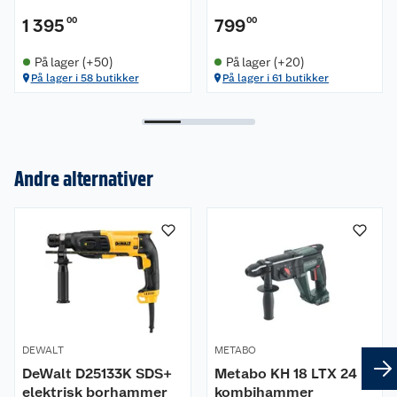
Måleusikkerhet K 5 dB(A)
1 395
00
799
00
Leveringsomfang
På lager (+50)
På lager (+20)
På lager i 58 butikker
På lager i 61 butikker
Selvspennende chuck Futuro Plus
Ekstrahåndtak
Bordybdeanlegg
Andre alternativer
Om oss
Kundeservice
Nyheter
Butikker
Våre merkevarer
Kontakt oss
Våre kjeder
DEWALT
METABO
Retur- og angrerett
Kjøpsvilkår
Hageinspirasjon
DeWalt D25133K SDS+
Metabo KH 18 LTX 24
elektrisk borhammer
kombihammer
Reklamasjon