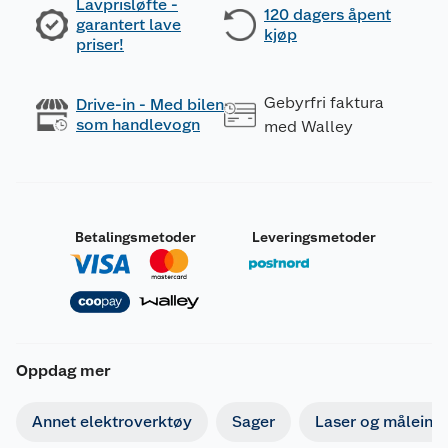
Lavprisløfte -
120 dagers åpent
garantert lave
kjøp
priser!
Gebyrfri faktura
Drive-in - Med bilen
som handlevogn
med Walley
Betalingsmetoder
Leveringsmetoder
Oppdag mer
Annet elektroverktøy
Sager
Laser og måleins