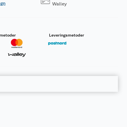
ogn
Walley
smetoder
Leveringsmetoder