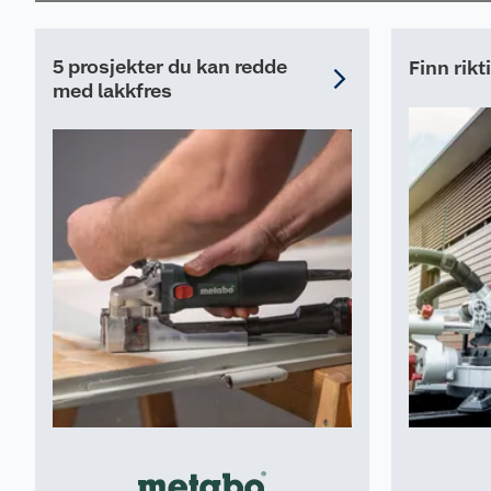
Egenskaper
5 prosjekter du kan redde
Finn rik
LED belysning
med lakkfres
Beltefeste
Max løsnemoment 300Nm
Max slagtall 4750
Utvendig firkant 1/2''