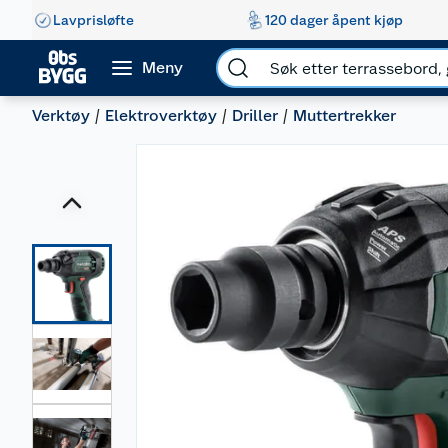
Lavprisløfte
120 dager åpent kjøp
Meny
Verktøy
Elektroverktøy
Driller
Muttertrekker