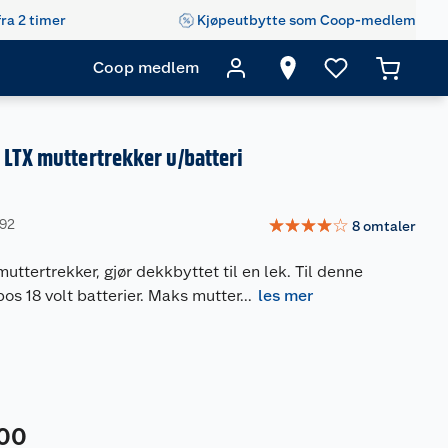
fra 2 timer
Kjøpeutbytte som Coop-medlem
Coop medlem
LTX muttertrekker u/batteri
☆
☆
☆
☆
☆
892
8
omtaler
uttertrekker, gjør dekkbyttet til en lek. Til denne
os 18 volt batterier. Maks mutter
...
les mer
00