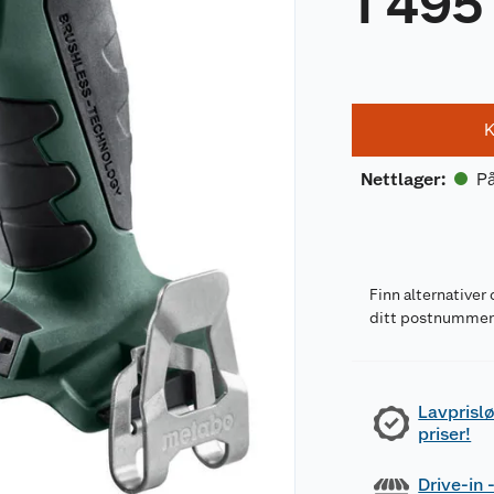
1 495
K
På
Nettlager
:
Finn alternativer 
ditt postnumme
Lavprislø
priser!
Drive-in