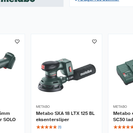
METABO
METABO
25mm
Metabo SXA 18 LTX 125 BL
Metabo 4
er SOLO
eksentersliper
SC30 la
☆
☆
☆
☆
☆
☆
☆
☆
☆
(
1
)