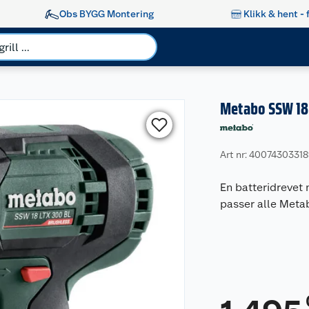
Obs BYGG Montering
Klikk & hent - 
Metabo SSW 18 
Art nr: 4007430331
En batteridrevet m
passer alle Metab