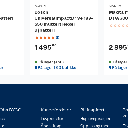
BOSCH
MAKITA
Bosch
Makita m
atteri
UniversalImpactDrive 18V-
DTW300Z
350 muttertrekker
☆
☆
☆
☆
u/batteri
☆
☆
☆
☆
☆
(
1
)
00
1 495
2 895
På lager (+50)
På lager
er
På lager i 60 butikker
På lager 
Obs BYGG
Kundefordeler
Bli inspirert
Po
ka
ss
Lavprisløfte
Hageinspirasjon
Ha
ter
Åpent kjøp
Oppussing med