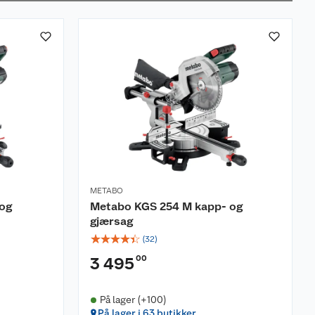
METABO
og
Metabo KGS 254 M kapp- og
gjærsag
☆
☆
☆
☆
☆
(
32
)
00
3 495
På lager (+100)
På lager i 63 butikker