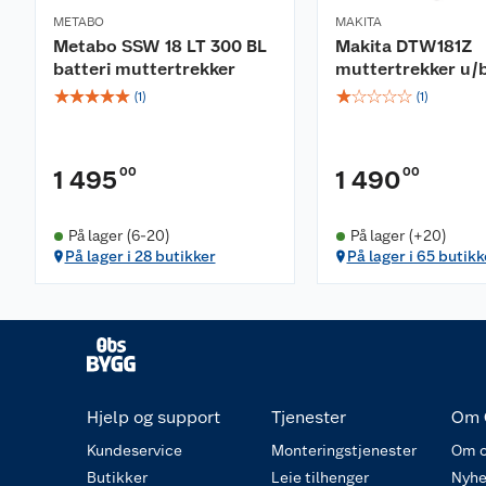
METABO
MAKITA
Metabo SSW 18 LT 300 BL
Makita DTW181Z
batteri muttertrekker
muttertrekker u/b
☆
☆
☆
☆
☆
☆
☆
☆
☆
☆
(
1
)
(
1
)
00
00
1 495
1 490
På lager (6-20)
På lager (+20)
På lager i 28 butikker
På lager i 65 butikk
Hjelp og support
Tjenester
Om 
Kundeservice
Monteringstjenester
Om o
Butikker
Leie tilhenger
Nyhe