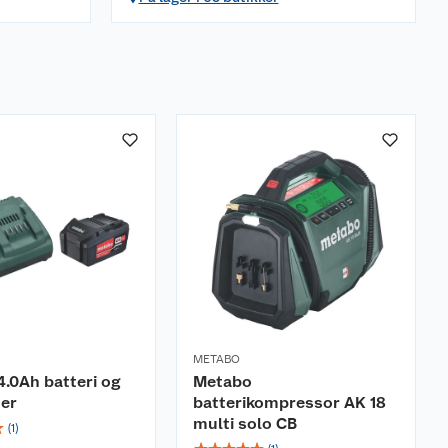
METABO
.0Ah batteri og
Metabo
der
batterikompressor AK 18
multi solo CB
☆
(
1
)