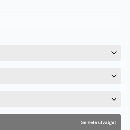
1.3 kg
Last ned / vis datablad
25 cm
9.5 cm
23 cm
Se hele utvalget