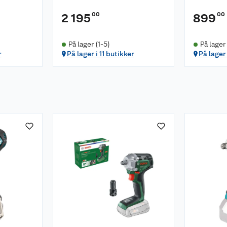
00
00
2 195
899
På lager (1-5)
På lager
r
På lager i 11 butikker
På lager