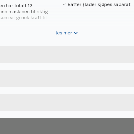
Batteri/lader kjøpes saparat
n har totalt 12
inn maskinen til riktig
om vil gi nok kraft til
les mer
til alle Metabo
s å bruke 5,2 AH
atteriindikator som
Forpakningsmål
 solid konstruksjon,
4007430331892
Bruttovekt
602395890
Høyde
n ikke-børsteløs
Lengde
te som de eldre
nen får også opptil 50
Bredde
le motoren.