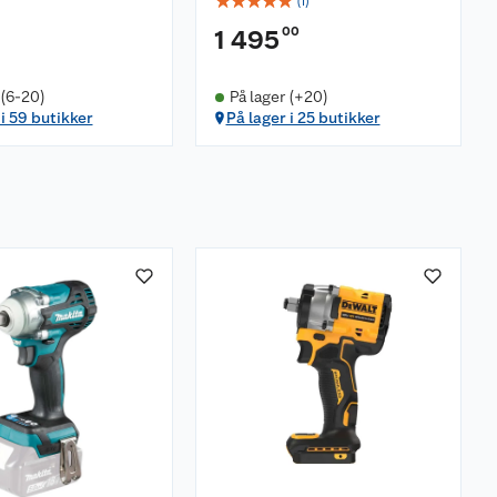
☆
☆
☆
☆
☆
(
1
)
00
1 495
 (6-20)
På lager (+20)
 i 59 butikker
På lager i 25 butikker