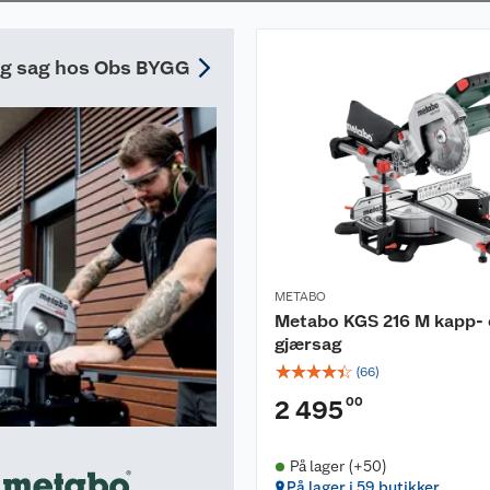
tig sag hos Obs BYGG
METABO
Metabo KGS 216 M kapp- 
gjærsag
☆
☆
☆
☆
☆
(
66
)
00
2 495
På lager (+50)
På lager i 59 butikker