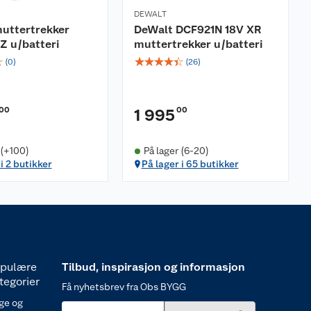
DEWALT
uttertrekker
DeWalt DCF921N 18V XR
 u/batteri
muttertrekker u/batteri
☆
☆
☆
☆
☆
☆
(
0
)
(
26
)
00
00
1 995
 (+100)
På lager (6-20)
i 2 butikker
På lager i 65 butikker
pulære
Tilbud, inspirasjon og informasjon
tegorier
Få nyhetsbrev fra Obs BYGG
ge og