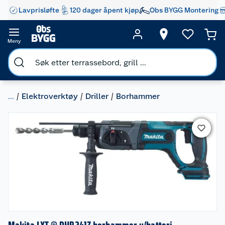
Lavprisløfte
120 dager åpent kjøp
Obs BYGG Montering
Meny
...
Elektroverktøy
Driller
Borhammer