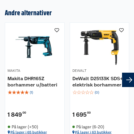
Andre alternativer
Om oss
Kundeservice
Nyheter
Butikker
Våre merkevarer
Kontakt oss
Våre kjeder
MAKITA
DEWALT
Makita DHR165Z
DeWalt D25133K SDS+
Retur- og angrerett
Kjøpsvilkår
Hageinspirasjon
borhammer u/batteri
elektrisk borhammer
☆
☆
☆
☆
☆
☆
☆
☆
☆
☆
Reklamasjon
(
1
)
(
0
)
Personvern
Lavprisløfte
Oppussing med utemaling
Ofte stilte spørsmål
Cookies
Åpent kjøp
Oppussing med innemaling
1 849
00
1 695
00
Pakkesporing
Monteringstjenester
Ledige stillinger
Coop medlem
Grillens verden
Hage og utemiljø
På lager (+50)
På lager (6-20)
På lager i 65 butikker
På lager i 63 butikker