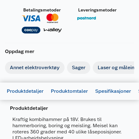
Betalingsmetoder
Leveringsmetoder
Oppdag mer
Annet elektroverktøy
Sager
Laser og måleins
Produktdetaljer
Produktomtaler
Spesifikasjoner
Produktdetaljer
Kraftig kombihammer på 18V. Brukes til
hammerboring, boring og meisling. Meisel kan
roteres 360 grader med 40 ulike låseposisjoner.
Generelt
LED-arbeidsbelysning.