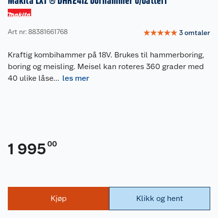
Makita LXT ® DHR241Z borhammer u/batteri
Art nr: 88381661768
☆
☆
☆
☆
☆
3
omtaler
Kraftig kombihammer på 18V. Brukes til hammerboring,
boring og meisling. Meisel kan roteres 360 grader med
40 ulike låse
...
les mer
00
1 995
Kjøp
Klikk og hent