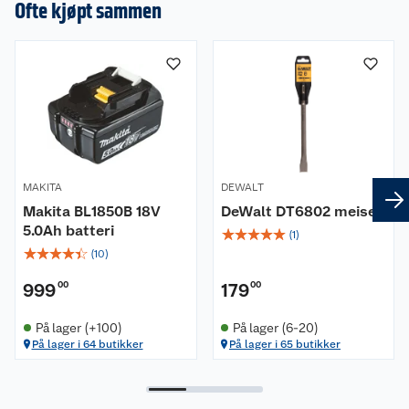
Ofte kjøpt sammen
MAKITA
DEWALT
Makita BL1850B 18V
DeWalt DT6802 meisel
5.0Ah batteri
☆
☆
☆
☆
☆
(
1
)
☆
☆
☆
☆
☆
(
10
)
999
00
179
00
På lager (+100)
På lager (6-20)
På lager i 64 butikker
På lager i 65 butikker