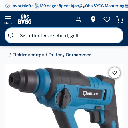
Lavprisløfte
120 dager åpent kjøp
Obs BYGG Montering
Meny
...
Elektroverktøy
Driller
Borhammer