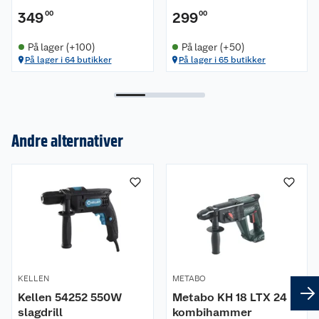
349
00
299
00
På lager (+100)
På lager (+50)
På lager i 64 butikker
På lager i 65 butikker
Andre alternativer
Om oss
Kundeservice
Nyheter
Butikker
Våre merkevarer
Kontakt oss
Våre kjeder
KELLEN
METABO
Retur- og angrerett
Kjøpsvilkår
Hageinspirasjon
Kellen 54252 550W
Metabo KH 18 LTX 24
slagdrill
kombihammer
Reklamasjon
Personvern
Lavprisløfte
Oppussing med utemaling