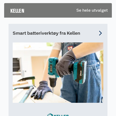
Slagenergi: 1,3 Joule
Slag: 0 - 5500 slag/min
KELLEN
Se hele utvalget
Maks borekapasitet: 13 mm betong.
Smart batteriverktøy fra Kellen