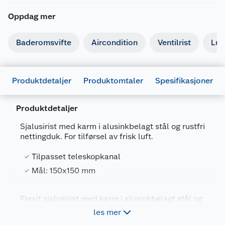
Oppdag mer
Baderomsvifte
Aircondition
Ventilrist
Luf
Produktdetaljer
Produktomtaler
Spesifikasjoner
Produktdetaljer
Sjalusirist med karm i alusinkbelagt stål og rustfri
nettingduk. For tilførsel av frisk luft.
Generelt
Artikkelnummer
7023670023103
Tilpasset teleskopkanal
Leverandørens artikkelnummer
02310
Mål: 150x150 mm
Størrelse
150 X 150 MM
Flexit sjalusirist med karm i alusinkbelagt stål og
Forpakningsmål
rustfri nettingduk. For tilførsel av frisk luft.
les mer
Beregnet for mur og trevegg. Passer til
Bruttovekt
0.31 kg