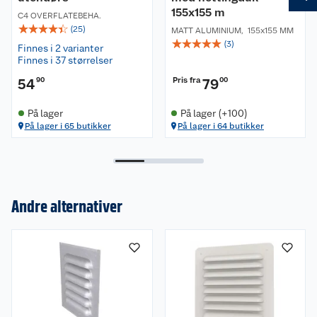
155x155 m
C4 OVERFLATEBEHA.
☆
☆
☆
☆
☆
(
25
)
MATT ALUMINIUM
,
155x155 MM
☆
☆
☆
☆
☆
(
3
)
Finnes i 2 varianter
Finnes i 37 størrelser
Pris fra
54
90
79
00
På lager
På lager (+100)
På lager i 65 butikker
På lager i 64 butikker
Andre alternativer
Om oss
Kundeservice
Nyheter
Butikker
Våre merkevarer