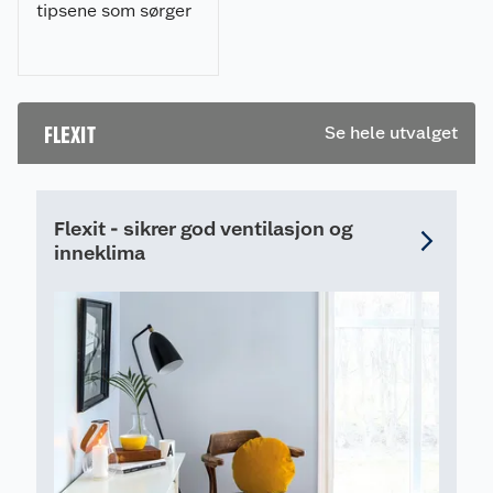
tipsene som sørger
for at det er så godt
som mulig.
FLEXIT
Se hele utvalget
Flexit - sikrer god ventilasjon og
inneklima