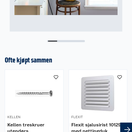
Ofte kjøpt sammen
KELLEN
FLEXIT
Kellen treskruer
Flexit sjalusirist 101297
utendørs
med nettingduk