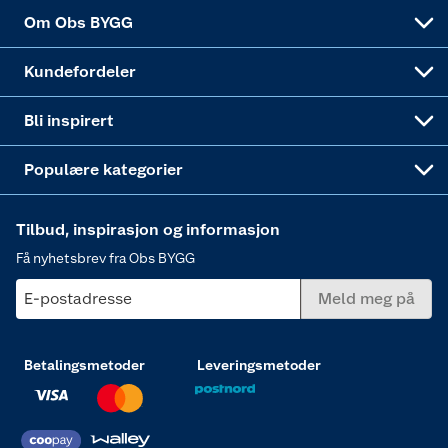
Sponsorvirksomheten
Coop Bedriftskort
Hytte og beredskapsutstyr
Dører
Om Obs BYGG
Obs BYGG Montering
Gavetips
Vindu
Kundefordeler
Annonserte varer
Hjem, rengjøring og hvitevarer
Bli inspirert
Varme
Populære kategorier
Tilbud, inspirasjon og informasjon
Få nyhetsbrev fra Obs BYGG
E-postadresse
Meld meg på
Betalingsmetoder
Leveringsmetoder