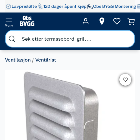
Lavprisløfte
120 dager åpent kjøp
Obs BYGG Montering
Meny
Ventilasjon
Ventilrist