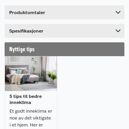
teleskopkanal (varenummer 7023670021642).
Høyde
5 cm
Mål: 150x150 mm.
Produktomtaler
Lengde
18.9 cm
Bredde
18.5 cm
Spesifikasjoner
Nyttige tips
5 tips til bedre
inneklima
Et godt inneklima er
noe av det viktigste
i et hjem. Her er