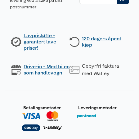
levering ved å søke på ditt
postnummer
Lavprisløfte -
120 dagers åpent
garantert lave
kjøp
priser!
Gebyrfri faktura
Drive-in - Med bilen
som handlevogn
med Walley
Betalingsmetoder
Leveringsmetoder