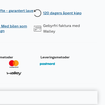
fte - garantert lave
120 dagers åpent kjøp
Gebyrfri faktura med
 - Med bilen som
ogn
Walley
smetoder
Leveringsmetoder