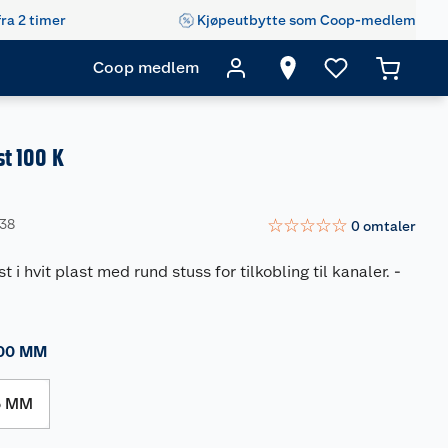
fra 2 timer
Kjøpeutbytte som Coop-medlem
Coop medlem
st 100 K
☆
☆
☆
☆
☆
638
0
omtaler
st i hvit plast med rund stuss for tilkobling til kanaler.
-
00 MM
5 MM