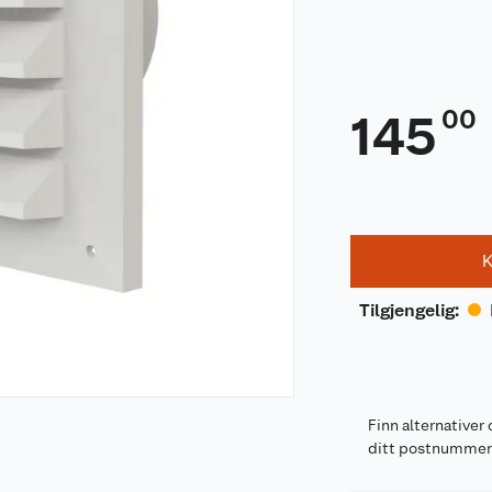
00
145
K
Tilgjengelig
:
Finn alternativer 
ditt postnumme