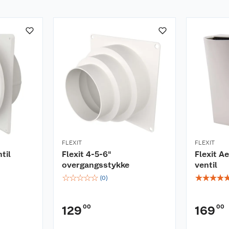
FLEXIT
FLEXIT
til
Flexit 4-5-6"
Flexit A
overgangsstykke
ventil
☆
☆
☆
☆
☆
☆
☆
☆
☆
(
0
)
00
00
129
169