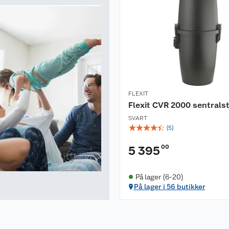
FLEXIT
Flexit CVR 2000 sentrals
SVART
☆
☆
☆
☆
☆
(
5
)
00
5 395
På lager (6-20)
På lager i 56 butikker