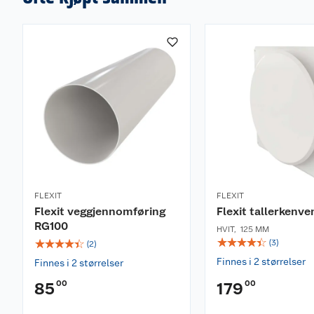
FLEXIT
FLEXIT
Flexit veggjennomføring
Flexit tallerkenven
RG100
HVIT
,
125 MM
☆
☆
☆
☆
☆
☆
☆
☆
☆
☆
(
3
)
(
2
)
Finnes i 2 størrelser
Finnes i 2 størrelser
00
00
85
179