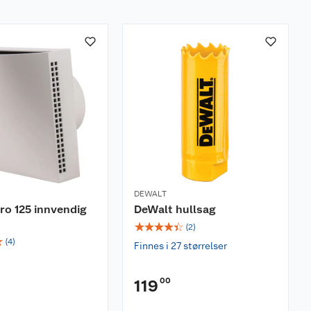
DEWALT
ero 125 innvendig
DeWalt hullsag
☆
☆
☆
☆
☆
(
2
)
☆
(
4
)
Finnes i 27 størrelser
00
119