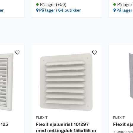
På lager (+50)
På lager
er
På lager i 64 butikker
På lager 
FLEXIT
FLEXIT
 125
Flexit sjalusirist 101297
Flexit sj
med nettingduk 155x155 m
100x100 M