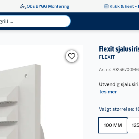
Obs BYGG Montering
Klikk & hent - 
Flexit sjalusiri
FLEXIT
Art nr: 7023670091
Utvendig sjalusiri
les mer
Valgt størrelse
:
1
100 MM
12