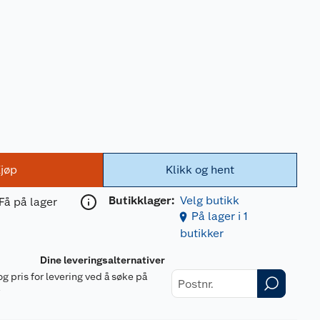
jøp
Klikk og hent
Butikklager:
Velg butikk
Få på lager
På lager i 1
butikker
Dine leveringsalternativer
og pris for levering ved å søke på
r