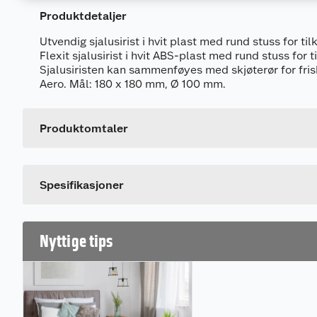
Produktdetaljer
Utvendig sjalusirist i hvit plast med rund stuss for tilk
Flexit sjalusirist i hvit ABS-plast med rund stuss for ti
Sjalusiristen kan sammenføyes med skjøterør for frisk
Generelt
Aero. Mål: 180 x 180 mm, Ø 100 mm.
Artikkelnummer
Leverandørens artikkelnummer
Produktomtaler
Størrelse
Dette produktet har ikke fått noen omtale ennå. Hvis d
Farge
Spesifikasjoner
Nyttige tips