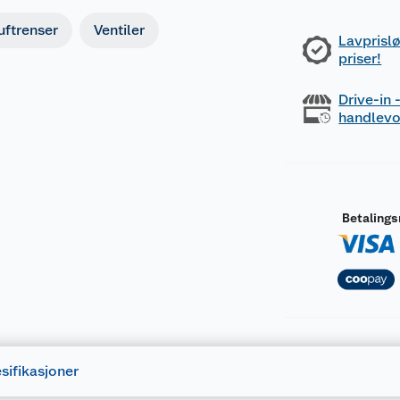
uftrenser
Ventiler
Lavprislø
priser!
Drive-in
handlev
Betaling
sifikasjoner