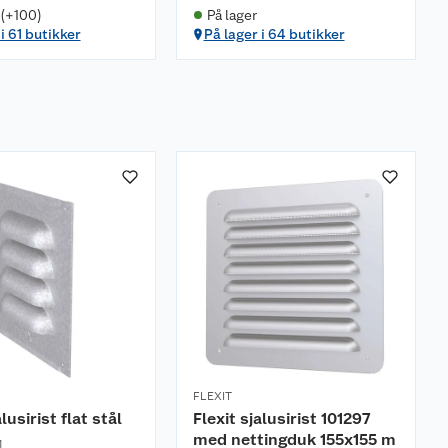
 (+100)
På lager
i 61 butikker
På lager i 64 butikker
FLEXIT
alusirist flat stål
Flexit sjalusirist 101297
med nettingduk 155x155 m
M