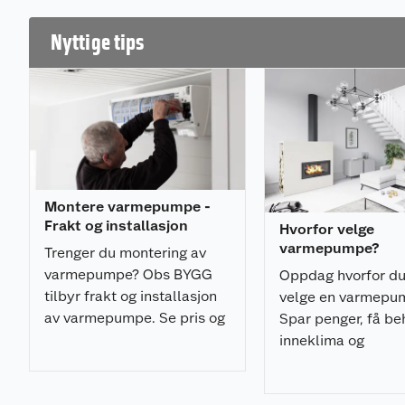
Nyttige tips
Montere varmepumpe -
Frakt og installasjon
Hvorfor velge
varmepumpe?
Trenger du montering av
varmepumpe? Obs BYGG
Oppdag hvorfor du
tilbyr frakt og installasjon
velge en varmepu
av varmepumpe. Se pris og
Spar penger, få be
bestill her!
inneklima og
innetemperatur og
om alle fordeler h