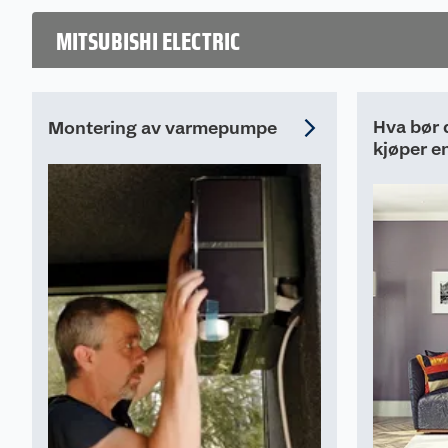
BYGG.
MITSUBISHI ELECTRIC
Hva bør 
Montering av varmepumpe
kjøper 