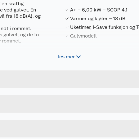
 en kraftig
 ved gulvet. En
A+ – 6,00 kW – SCOP 4,1
å fra 18 dB(A), og
Varmer og kjøler – 18 dB
Uketimer, I-Save funksjon og
undt i rommet.
s gulvet, og de to
Gulvmodell
av rommet.
w.
les mer
gi for ekstremt rask
Forpakningsmål
rttemperatur på
7090031660208
Bruttovekt
tart. Dette bidrar til
MFZ-KW35/MUFZ-KW35
Høyde
Lengde
er bestilling for å
Bredde