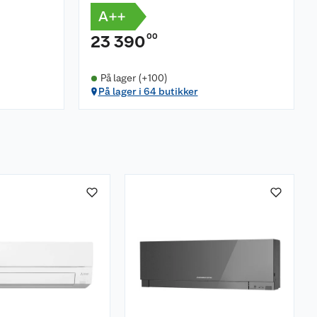
A++
00
23 390
På lager (+100)
På lager i 64 butikker