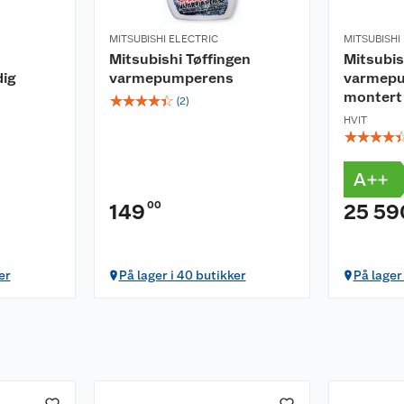
MITSUBISHI ELECTRIC
MITSUBISHI
Mitsubishi Tøffingen
Mitsubis
ig
varmepumperens
varmepu
montert
☆
☆
☆
☆
☆
(
2
)
HVIT
☆
☆
☆
☆
A++
00
149
25 59
er
På lager i 40 butikker
På lager