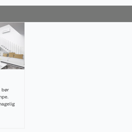
 bør
mpe.
hagelig
 mer. Les
os Obs