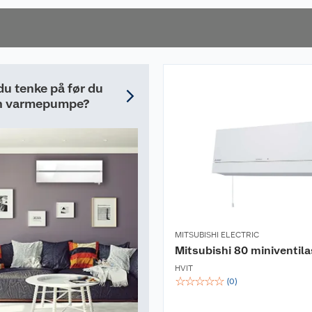
du tenke på før du
en varmepumpe?
MITSUBISHI ELECTRIC
Mitsubishi 80 miniventila
HVIT
☆
☆
☆
☆
☆
(
0
)