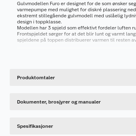
Gulvmodellen Furo er designet for de som ønsker seg
varmepumpe med mulighet for diskré plassering nede
ekstremt stillegående gulvmodell med uslåelig lydniv
design i toppklasse.
Modellen har 3 spjeld som effektivt fordeler luften r
Frontspjeldet sørger for at det blir lunt og varmt lang
spjeldene på toppen distribuerer varmen til resten 
Fabrikkgarantert varmekapasitet ved -15°C 4,3k
Produktdatablad
Fabrikkgarantert varmekapasitet -25°
Sikring 16 ampere
1009154_7090031660208_.pdf
Produktomtaler
Videre er Furo utstyrt med Temp Booster - en teknolo
Generelt
Monteringsinstruksjon
oppvarming av hele rommet. Modellen oppnår komfo
Artikkelnummer
rekordtid da den gjenvinner sin egen varmluft ved opps
904288_7090031660208_.pdf
at du raskt får det behagelig inne, uansett uteklima.
Leverandørens artikkelnummer
Dokumenter, brosjyrer og manualer
Montering
Kunden vil bli kontaktet av vår installasjonspartner ett
avtale tid for installasjon.
Spesifikasjoner