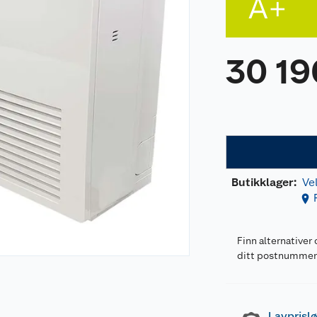
A+
30 19
Butikklager:
Ve
Finn alternativer 
ditt postnumme
Lavprislø