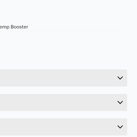
 Temp Booster
Last ned / vis datablad
60 kg
Last ned / vis datablad
140 cm
100 cm
56 cm