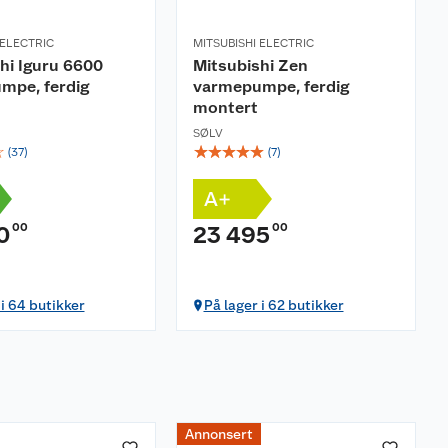
 ELECTRIC
MITSUBISHI ELECTRIC
hi Iguru 6600
Mitsubishi Zen
mpe, ferdig
varmepumpe, ferdig
montert
SØLV
☆
☆
☆
☆
☆
☆
(
37
)
(
7
)
A+
00
00
0
23 495
 i 64 butikker
På lager i 62 butikker
Annonsert