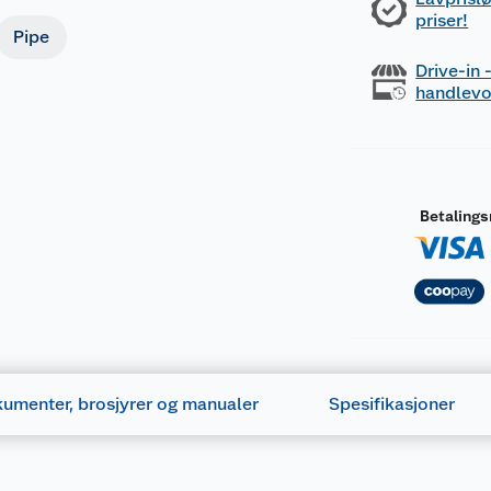
priser!
Pipe
Drive-in
handlev
Betaling
umenter, brosjyrer og manualer
Spesifikasjoner