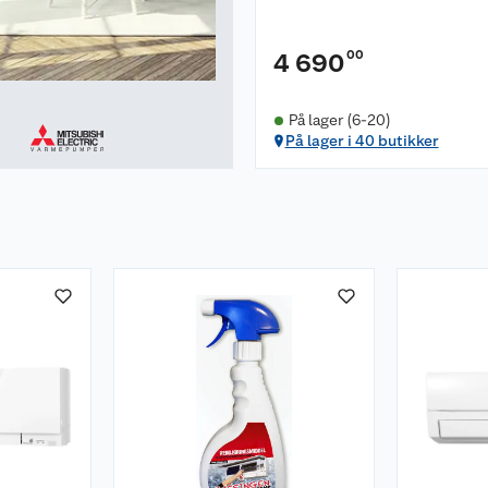
00
4 690
På lager (6-20)
På lager i 40 butikker