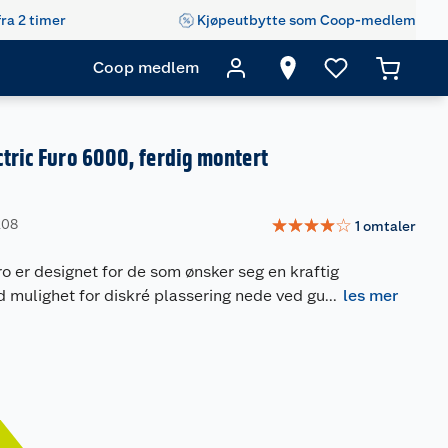
fra 2 timer
Kjøpeutbytte som Coop-medlem
Coop medlem
ctric Furo 6000, ferdig montert
☆
☆
☆
☆
☆
208
1
omtaler
 er designet for de som ønsker seg en kraftig
ulighet for diskré plassering nede ved gu
...
les mer