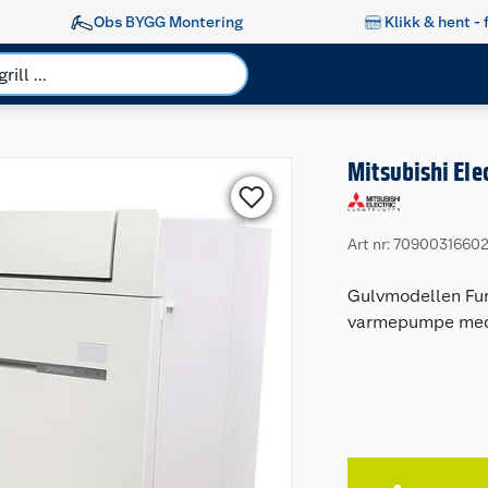
Obs BYGG Montering
Klikk & hent - 
Mitsubishi Ele
Art nr: 7090031660
Gulvmodellen Furo
varmepumpe med m