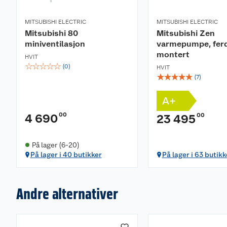
MITSUBISHI ELECTRIC
MITSUBISHI ELECTRIC
Mitsubishi 80
Mitsubishi Zen
miniventilasjon
varmepumpe, ferd
montert
HVIT
☆
☆
☆
☆
☆
(
0
)
HVIT
☆
☆
☆
☆
☆
(
7
)
A+
00
4 690
00
23 495
På lager (6-20)
På lager i 40 butikker
På lager i 63 butikk
Andre alternativer