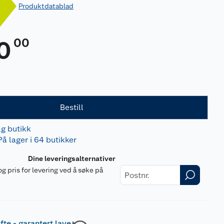
Produktdatablad
00
0
Bestill
lg butikk
På lager i 64 butikker
Dine leveringsalternativer
og pris for levering ved å søke på
r
fte - garantert lave