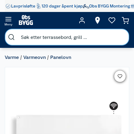
Lavprisløfte
120 dager åpent kjøp
Obs BYGG Montering
Meny
Varme
Varmeovn
Panelovn