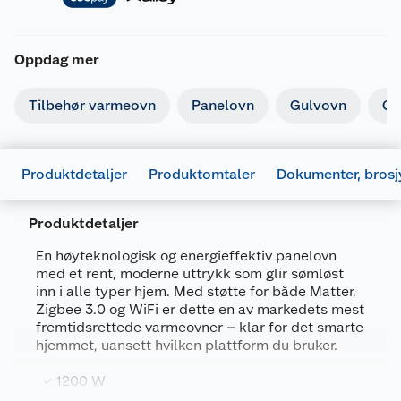
Oppdag mer
Tilbehør varmeovn
Panelovn
Gulvovn
Ga
Produktdetaljer
Produktomtaler
Dokumenter, brosj
Produktdetaljer
En høyteknologisk og energieffektiv panelovn
med et rent, moderne uttrykk som glir sømløst
inn i alle typer hjem. Med støtte for både Matter,
Zigbee 3.0 og WiFi er dette en av markedets mest
fremtidsrettede varmeovner – klar for det smarte
Generelt
hjemmet, uansett hvilken plattform du bruker.
Artikkelnummer
7090019825179
1200 W
Leverandørens artikkelnummer
GL1200WIFI4
Brukermanual