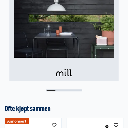
Styring
I Mill-appen kan du enkelt styre temperaturen fra
hvor som helst, og se strømforbruket til enhver
tid. Med ukeprogrammet vil temperaturen
automatisk tilpasses dine daglige rutiner, slik at
du oppnår optimal komfort og unngår unødvendig
strømforbruk når du er borte eller mens du sover.
Ovnen er utstyrt med Mill Predictive Heating™ og
Mill PID Wattage Tech™, som bruker maskinlæring
og presis effektstyring for å holde temperaturen
stabil med lavest mulig strømforbruk. Du får en
energieffektiv og komfortabel varmeopplevelse
som tilpasser seg dine vaner og rommets behov.
Spesifikasjoner
Modell: GL1200WIFI4
Ofte kjøpt sammen
Effekt: 1200W
Anbefalt romstørrelse: 14-18 m²
Annonsert
WiFi + Zigbee 3.0 + Mill App