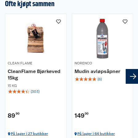
Ofte kjøpt sammen
Tilgjengelig app: Nei
CLEAN FLAME
NORENCO
CleanFlame Bjørkeved
Mudin avløpsåpner
15kg
☆
☆
☆
☆
☆
(
6
)
15 KG
☆
☆
☆
☆
☆
(
303
)
89
90
149
00
På lager i 27 butikker
På lager i 64 butikker