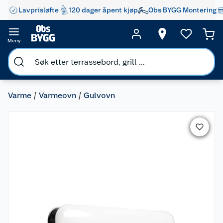
Lavprisløfte
120 dager åpent kjøp
Obs BYGG Montering
Meny
Varme
Varmeovn
Gulvovn