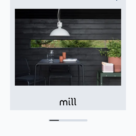
Produktspesifikasjoner
Maks romstørrelse (m2): 28
Effekt (W): 2000
Spenning (V): 240
Oljefylt: Nei
Tilrettelagt for intelligent timer: Nei
Våtromsgodkjent: Nei
Barnesikring: Nei
Materiale på frontpanel: Stål
Krever sertifisert installatør: Nei
Trådløs tilkobling: Ingen
MESH-kompatibel: Nei
Mål og vekt
Høyde (cm): 39
Bredde (cm): 62
Dybde (cm): 21
Vekt (kg): 4