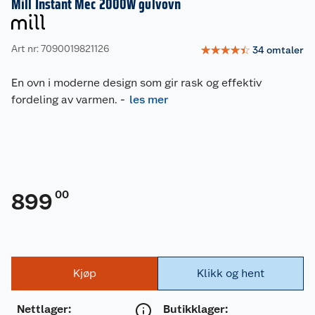
Mill Instant Mec 2000W gulvovn
Art nr: 7090019821126
☆
☆
☆
☆
☆
34
omtaler
En ovn i moderne design som gir rask og effektiv
fordeling av varmen.
-
les mer
00
899
Kjøp
Klikk og hent
Nettlager
:
Butikklager: