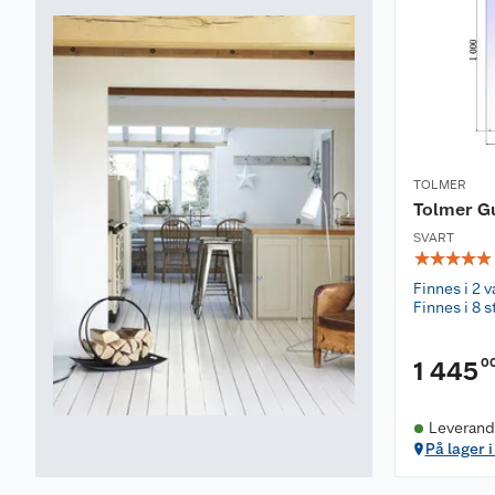
TOLMER
Tolmer Gu
SVART
☆
☆
☆
☆
☆
Finnes i 2 v
Finnes i 8 s
0
1 445
Leverandø
På lager i