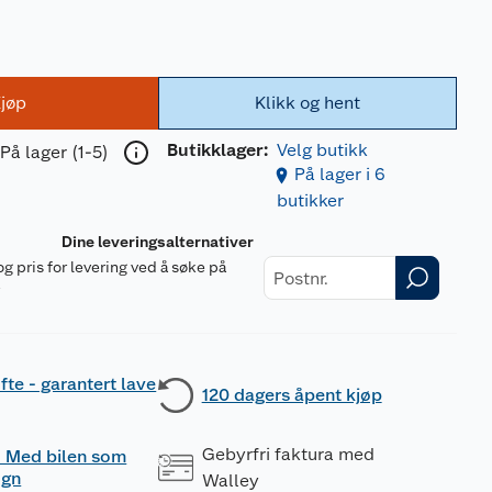
jøp
Klikk og hent
Butikklager:
Velg butikk
På lager (1-5)
På lager i 6
butikker
Dine leveringsalternativer
og pris for levering ved å søke på
r
fte - garantert lave
120 dagers åpent kjøp
Gebyrfri faktura med
 - Med bilen som
ogn
Walley