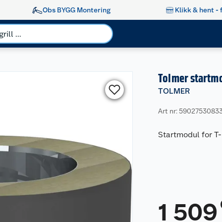
Obs BYGG Montering
Klikk & hent - 
Tolmer startmo
TOLMER
Art nr: 5902753083
Startmodul for T-
1 509