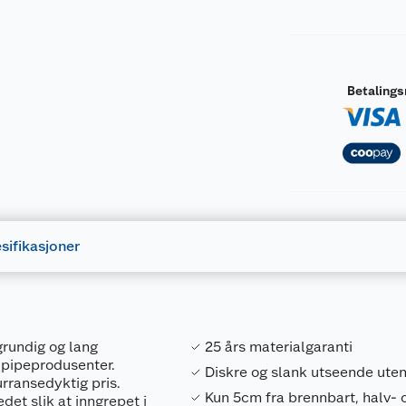
Betaling
sifikasjoner
 grundig og lang
25 års materialgaranti
e pipeprodusenter.
Diskre og slank utseende ute
urransedyktig pris.
Kun 5cm fra brennbart, halv- o
det slik at inngrepet i