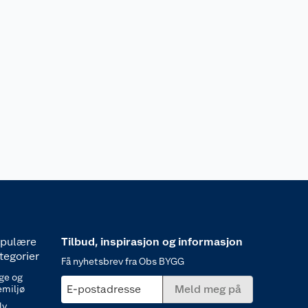
pulære
Tilbud, inspirasjon og informasjon
tegorier
Få nyhetsbrev fra Obs BYGG
ge og
E-postadresse
Meld meg på
emiljø
lv