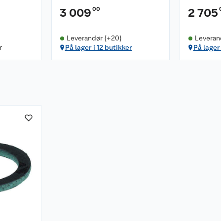
00
3 009
2 705
Leverandør (+20)
Leverand
r
På lager i 12 butikker
På lager