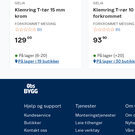
GELIA
GELIA
Klemring T-tør 15 mm
Klemring T-rør 1
krom
forkrommet
FORKROMMET MESSING
FORKROMMET MESSING
☆
☆
☆
☆
☆
☆
☆
☆
☆
☆
(
0
)
(
0
)
00
90
129
93
På lager (6-20)
På lager (+20)
På lager i 19 butikker
På lager i 30 butikk
Hjelp og support
Tjenester
Om 
Kundeservice
Monteringstjenester
Om o
Butikker
Leie tilhenger
Nyhe
Kontakt oss
Leie verktøy
Våre