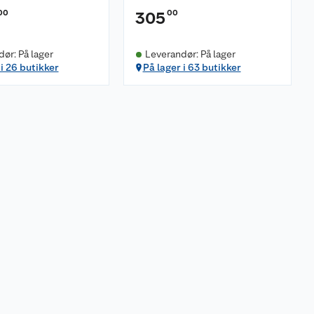
00
00
305
ør: På lager
Leverandør: På lager
 i 26 butikker
På lager i 63 butikker