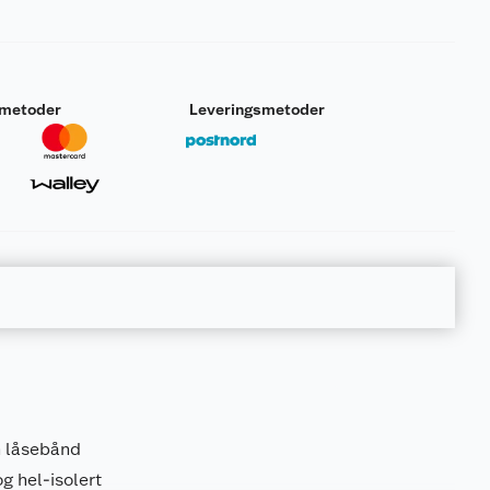
smetoder
Leveringsmetoder
n låsebånd
g hel-isolert