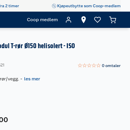
fra 2 timer
Kjøpeutbytte som Coop-medlem
Coop medlem
dul T-rør Ø150 helisolert - ISO
☆
☆
☆
☆
☆
321
0
omtaler
rør/vegg.
-
les mer
00