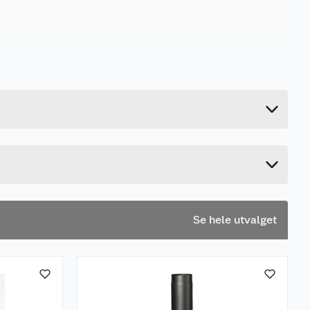
1.8 kg
19 cm
28 cm
28 cm
Se hele utvalget