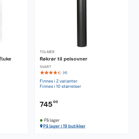
TOLMER
/luke
Røkrør til peisovner
SVART
☆
☆
☆
☆
☆
(
4
)
Finnes i 2 varianter
Finnes i 10 størrelser
00
745
På lager
På lager i 19 butikker