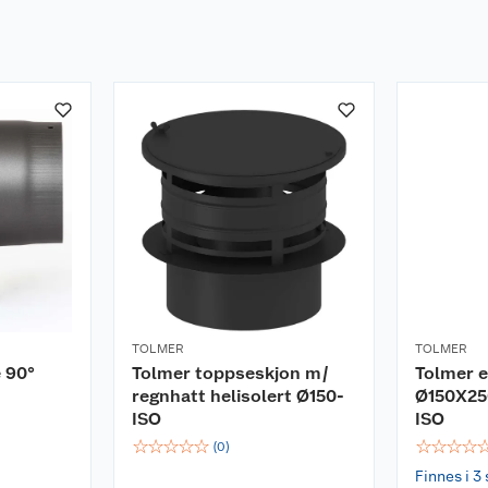
TOLMER
TOLMER
 90°
Tolmer toppseskjon m/
Tolmer 
regnhatt helisolert Ø150-
Ø150X25
ISO
ISO
☆
☆
☆
☆
☆
☆
☆
☆
☆
(
0
)
Finnes i 3 