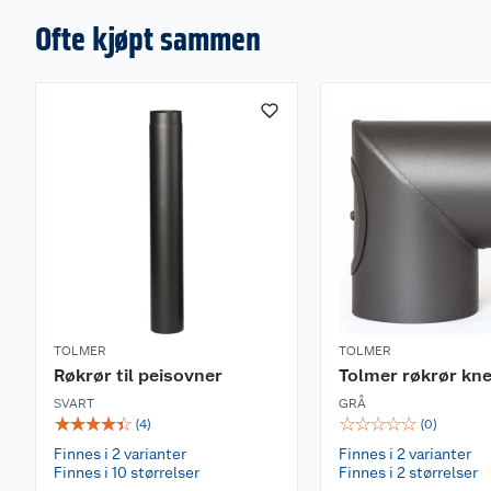
Ofte kjøpt sammen
TOLMER
TOLMER
Røkrør til peisovner
Tolmer røkrør kne
SVART
GRÅ
☆
☆
☆
☆
☆
☆
☆
☆
☆
☆
(
4
)
(
0
)
Finnes i 2 varianter
Finnes i 2 varianter
Finnes i 10 størrelser
Finnes i 2 størrelser