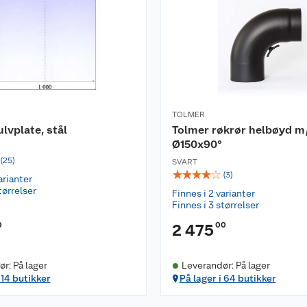
TOLMER
lvplate, stål
Tolmer røkrør helbøyd m
Ø150x90°
(
25
)
SVART
☆
☆
☆
☆
☆
(
3
)
arianter
tørrelser
Finnes i 2 varianter
Finnes i 3 størrelser
0
00
2 475
r: På lager
Leverandør: På lager
 14 butikker
På lager i 64 butikker