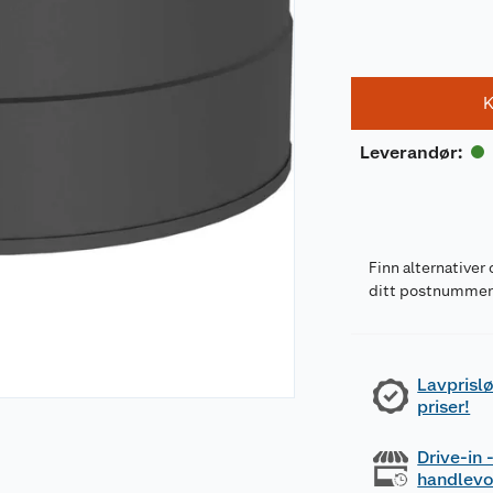
K
Leverandør
:
Finn alternativer 
ditt postnumme
Lavprislø
priser!
Drive-in
handlev