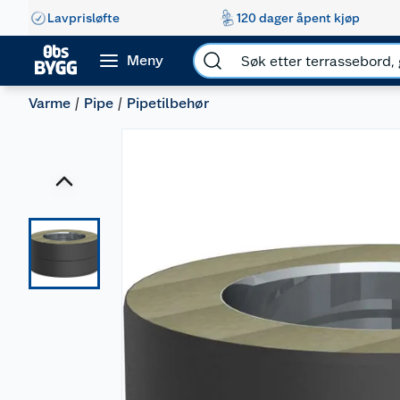
Lavprisløfte
120 dager åpent kjøp
Meny
Varme
Pipe
Pipetilbehør