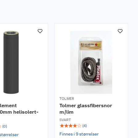
TOLMER
element
Tolmer glassfibersnor
0mm helisolert-
m/lim
SVART
☆
☆
☆
☆
☆
☆
(
4
)
(
0
)
Finnes i 9 størrelser
størrelser