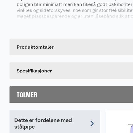
boligen blir minimalt men kan likeså godt bakmonter
vinkles og sideforskyves, noe som gir stor fleksibilite
meget plassbesparende og er uten låsebånd slik at ov
fin, uten skjøter. Pipa har gode driftsegenskaper som 
Generelt
oppvarming og det resulterer at man raskt oppnår go
bidrar til et godt miljø og ikke minst god fyringsøkon
Artikkelnummer
CE-merket.
Leverandørens artikkelnummer
Produktomtaler
Dette produktet har ikke fått noen omtale ennå. Hvis d
Spesifikasjoner
TOLMER
Dette er fordelene med
stålpipe