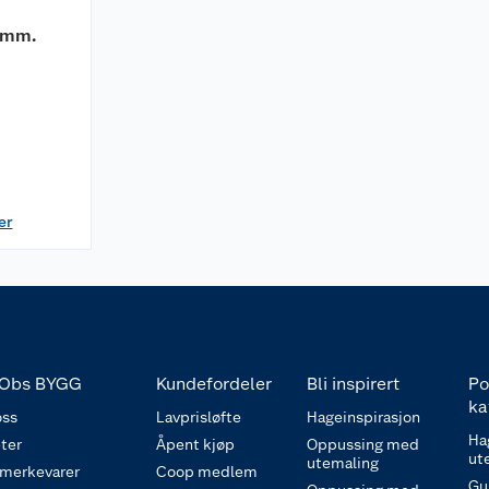
0 mm.
er
Obs BYGG
Kundefordeler
Bli inspirert
Po
ka
ss
Lavprisløfte
Hageinspirasjon
Ha
ter
Åpent kjøp
Oppussing med
ut
utemaling
 merkevarer
Coop medlem
Gu