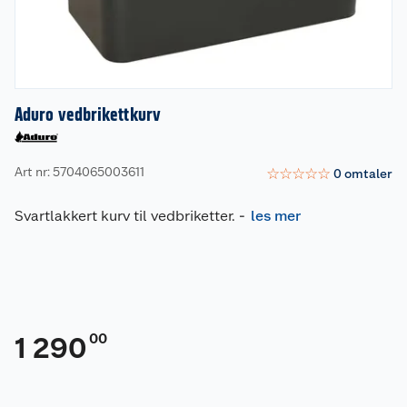
Aduro vedbrikettkurv
Art nr: 5704065003611
☆
☆
☆
☆
☆
0
omtaler
Svartlakkert kurv til vedbriketter.
-
les mer
00
1 290