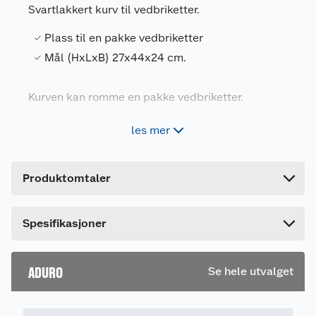
Svartlakkert kurv til vedbriketter.
Plass til en pakke vedbriketter
Generelt
Mål (HxLxB) 27x44x24 cm.
Artikkelnummer
5704065003611
Leverandørens artikkelnummer
53287
Kurven kan romme en pakke vedbriketter.
Forpakningsmål
Mål (HxLxB) 27x44x24 cm.
les mer
Bruttovekt
2.5 kg
Høyde
27 cm
Produktomtaler
Lengde
43.7 cm
Bredde
23.7 cm
Dette produktet har ikke fått noen omtale ennå.
Spesifikasjoner
Hvis du kjøper produktet får du invitasjon til å gi
en omtale.
ADURO
Se hele utvalget