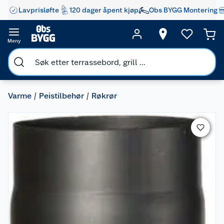
Lavprisløfte
120 dager åpent kjøp
Obs BYGG Montering
Meny
Varme
Peistilbehør
Røkrør