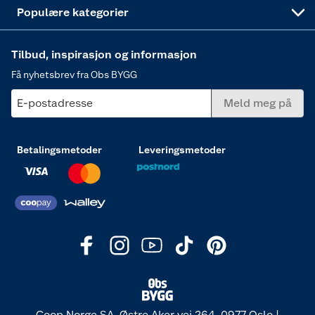
Varme
Populære kategorier
Tilbud, inspirasjon og informasjon
Få nyhetsbrev fra Obs BYGG
E-postadresse
Meld meg på
Betalingsmetoder
Leveringsmetoder
Coop Norge SA, Østre Aker vei 264, 0977 Oslo |