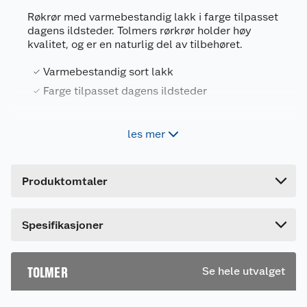
Generelt
Røkrør med varmebestandig lakk i farge tilpasset
Artikkelnummer
7057480190298
dagens ildsteder. Tolmers rørkrør holder høy
kvalitet, og er en naturlig del av tilbehøret.
Leverandørens artikkelnummer
19029
Varmebestandig sort lakk
Størrelse
Ø150 X 1000
Farge tilpasset dagens ildsteder
Farge
SVART
Forpakningsmål
Røkrør med varmebestandig lakk i farge tilpasset
les mer
dagens ildsteder. Tolmers rørkrør holder høy
Bruttovekt
8.1 kg
kvalitet, og er en naturlig del av tilbehøret ved
Høyde
100 cm
tilkobling av ildsted.
Produktomtaler
Lengde
15 cm
Bredde
15 cm
Spesifikasjoner
TOLMER
Se hele utvalget