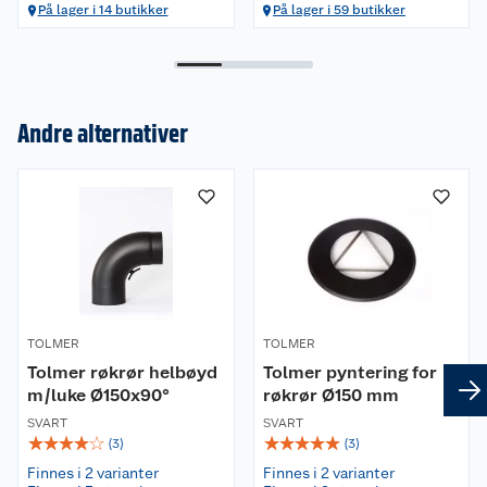
På lager i 14 butikker
På lager i 59 butikker
Andre alternativer
Om oss
Kundeservice
Nyheter
Butikker
Våre merkevarer
TOLMER
Kontakt oss
TOLMER
Våre kjeder
Tolmer røkrør helbøyd
Tolmer pyntering for
m/luke Ø150x90°
røkrør Ø150 mm
Retur- og angrerett
Kjøpsvilkår
Hageinspirasjon
SVART
SVART
☆
☆
☆
☆
☆
☆
☆
☆
☆
☆
(
3
)
(
3
)
Reklamasjon
Personvern
Lavprisløfte
Oppussing med utemaling
Finnes i 2 varianter
Finnes i 2 varianter