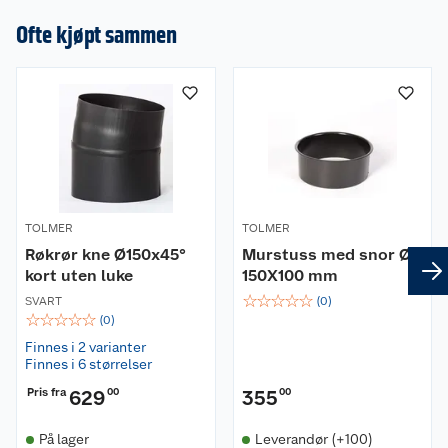
Ofte kjøpt sammen
TOLMER
TOLMER
Røkrør kne Ø150x45°
Murstuss med snor Ø
kort uten luke
150X100 mm
☆
☆
☆
☆
☆
SVART
(
0
)
☆
☆
☆
☆
☆
(
0
)
Finnes i 2 varianter
Finnes i 6 størrelser
Pris fra
629
00
355
00
På lager
Leverandør (+100)