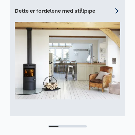
Dette er fordelene med stålpipe
F
F