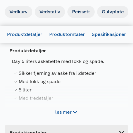
Vedkurv
Vedstativ
Peissett
Gulvplate
Produktdetaljer
Produktomtaler
Spesifikasjoner
Produktdetaljer
Day 5 liters askebøtte med lokk og spade.
Generelt
Sikker fjerning av aske fra ildsteder
Artikkelnummer
5709386187729
Med lokk og spade
Leverandørens artikkelnummer
18772
5 liter
Farge
SVART
Med tredetaljer
Forpakningsmål
les mer
Tøm asken fra peis eller andre ildsteder og
Bruttovekt
1.08 kg
oppbevar den sikkert i askebøtten. Lett askebøtte
Høyde
19.2 cm
i sortlakkert stål med hank og lokk. Medfølgende
Produktomtaler
spade leveres med flott trehåndtak.