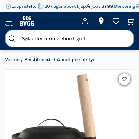
Lavprisløfte
120 dager åpent kjøp
Obs BYGG Montering
Meny
Varme
Peistilbehør
Annet peisutstyr