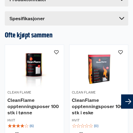
Lengde
24.8 cm
Bredde
24.8 cm
Spesifikasjoner
Ofte kjøpt sammen
CLEAN FLAME
CLEAN FLAME
CleanFlame
CleanFlame
opptenningsposer 100
opptenningsposer 100
stk i tønne
stk i eske
HVIT
HVIT
☆
☆
☆
☆
☆
☆
☆
☆
☆
☆
(
6
)
(
0
)