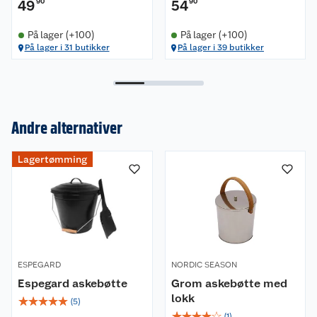
49
90
54
90
På lager (+100)
På lager (+100)
På lager i 31 butikker
På lager i 39 butikker
Om oss
Kundeservice
Nyheter
Andre alternativer
Butikker
Våre merkevarer
Lagertømming
Kontakt oss
Våre kjeder
Retur- og angrerett
Kjøpsvilkår
Hageinspirasjon
Reklamasjon
Personvern
Lavprisløfte
Oppussing med utemaling
ESPEGARD
NORDIC SEASON
Espegard askebøtte
Grom askebøtte med
Ofte stilte spørsmål
Cookies
Åpent kjøp
Oppussing med innemaling
lokk
☆
☆
☆
☆
☆
(
5
)
☆
☆
☆
☆
☆
(
1
)