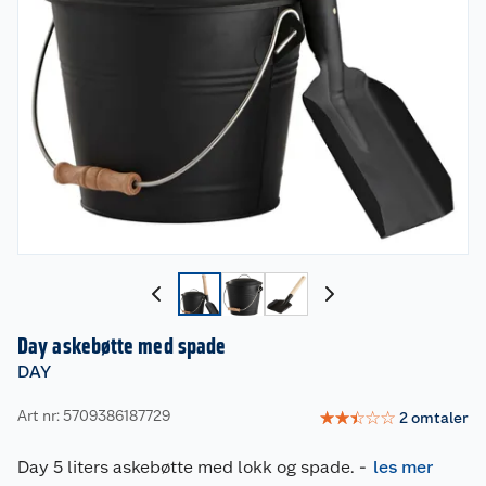
Day askebøtte med spade
DAY
Art nr: 5709386187729
☆
☆
☆
☆
☆
2
omtaler
Day 5 liters askebøtte med lokk og spade.
-
les mer