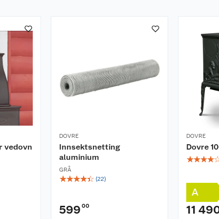
DOVRE
DOVRE
or vedovn
Innsektsnetting
Dovre 1
aluminium
☆
☆
☆
☆
GRÅ
☆
☆
☆
☆
☆
(
22
)
A
00
599
11 49