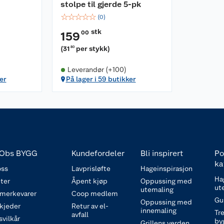
stolpe til gjerde 5-pk
☆
☆
☆
☆
☆
(
0
)
stk
00
159
(
31
per stykk
)
80
Leverandør (+100)
er
På lager i 59 butikker
Obs BYGG
Kundefordeler
Bli inspirert
Po
ka
ss
Lavprisløfte
Hageinspirasjon
Ha
ter
Åpent kjøp
Oppussing med
ut
utemaling
 merkevarer
Coop medlem
Gu
Oppussing med
 kjeder
Retur av el-
innemaling
Tre
avfall
svilkår
by
Grillens verden