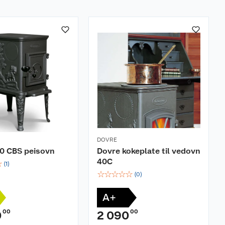
DOVRE
00 CBS peisovn
Dovre kokeplate til vedovn
40C
☆
(
1
)
☆
☆
☆
☆
☆
(
0
)
A+
00
00
0
2 090