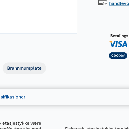
handlev
Betaling
Brannmursplate
sifikasjoner
v etasjestykke være
armeeffekten øke med
Dekorativ etasjestykke tradisj