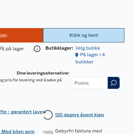
jøp
Klikk og hent
Butikklager:
Velg butikk
Få på lager
På lager i 4
butikker
Dine leveringsalternativer
og pris for levering ved å søke på
r
fte - garantert lave
120 dagers åpent kjøp
Gebyrfri faktura med
 - Med bilen som