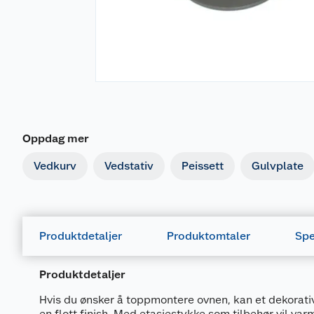
Oppdag mer
Vedkurv
Vedstativ
Peissett
Gulvplate
Produktdetaljer
Produktomtaler
Spe
Produktdetaljer
Hvis du ønsker å toppmontere ovnen, kan et dekorati
en flott finish. Med etasjestykke som tilbehør vil v