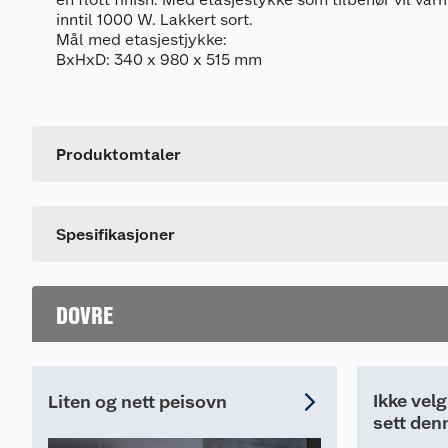
inntil 1000 W. Lakkert sort.
Mål med etasjestjykke:
BxHxD: 340 x 980 x 515 mm
Generelt
Artikkelnummer
Leverandørens artikkelnummer
Produktomtaler
Farge
Dette produktet har ikke fått noen omtale ennå. Hvis d
Spesifikasjoner
DOVRE
Ikke vel
Liten og nett peisovn
sett den