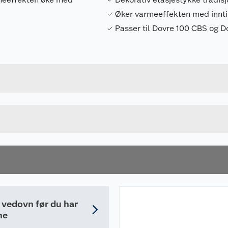
Øker varmeeffekten med innt
Passer til Dovre 100 CBS og D
Forpakningsmål
5411814444563
Bruttovekt
01.902010.021
Høyde
SVART
Lengde
u kjøper produktet får du invitasjon til å gi en omtale.
Bredde
g vedovn før du har
ne