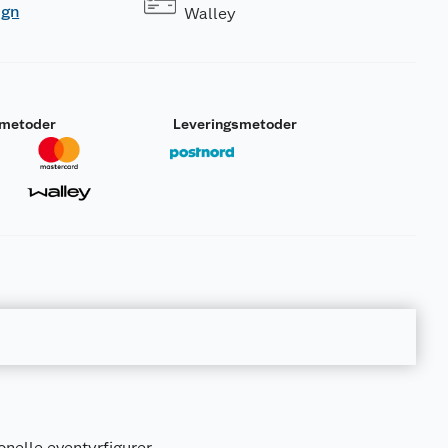
ogn
Walley
smetoder
Leveringsmetoder
onelle eventyrfigurer