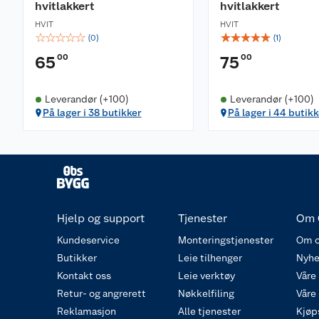
hvitlakkert
hvitlakkert
HVIT
HVIT
☆
☆
☆
☆
☆
☆
☆
☆
☆
☆
(
0
)
(
1
)
00
00
65
75
Leverandør (+100)
Leverandør (+100)
På lager i 38 butikker
På lager i 44 butikk
Hjelp og support
Tjenester
Om 
Kundeservice
Monteringstjenester
Om o
Butikker
Leie tilhenger
Nyhe
Kontakt oss
Leie verktøy
Våre
Retur- og angrerett
Nøkkelfiling
Våre
Reklamasjon
Alle tjenester
Kjøp