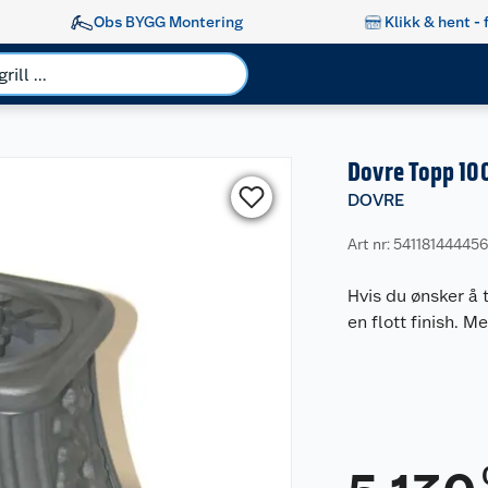
Obs BYGG Montering
Klikk & hent - 
Dovre Topp 100
DOVRE
Art nr: 54118144445
Hvis du ønsker å
en flott finish. M