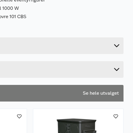
il 1000 W
ovre 101 CBS
18 kg
36 cm
38 cm
18 cm
Se hele utvalget