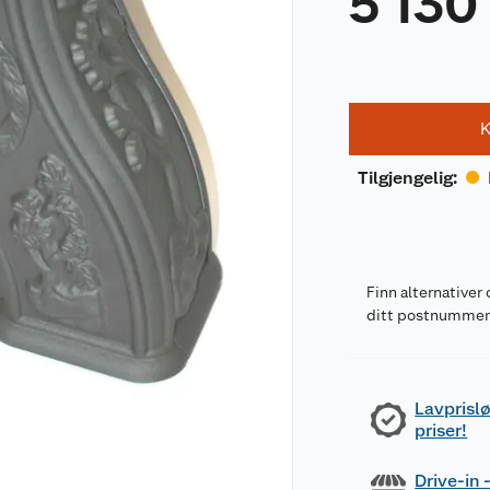
5 130
K
Tilgjengelig
:
Finn alternativer 
ditt postnumme
Lavprislø
priser!
Drive-in