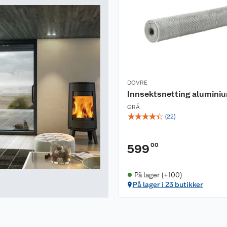
DOVRE
Innsektsnetting alumini
GRÅ
☆
☆
☆
☆
☆
(
22
)
00
599
På lager (+100)
På lager i 23 butikker