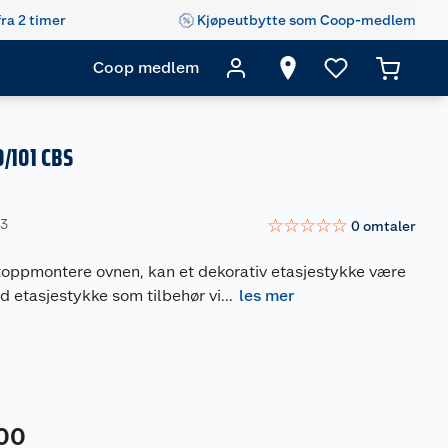
fra 2 timer
Kjøpeutbytte som Coop-medlem
Coop medlem
/101 CBS
☆
☆
☆
☆
☆
63
0
omtaler
 toppmontere ovnen, kan et dekorativ etasjestykke være
ed etasjestykke som tilbehør vi
...
les mer
00