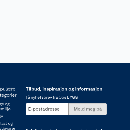
pulære
Tilbud, inspirasjon og informasjon
tegorier
Få nyhetsbrev fra Obs BYGG
ge og
E-postadresse
Meld meg på
emiljø
lv
last og
ggevarer