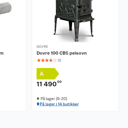
DOVRE
um
Dovre 100 CBS peisovn
☆
☆
☆
☆
☆
(
1
)
A
00
11 490
På lager (6-20)
På lager i 14 butikker