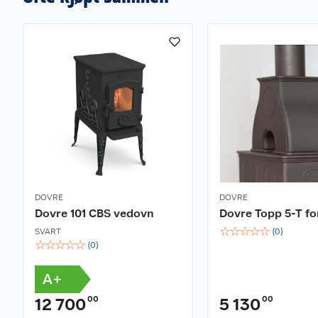
DOVRE
DOVRE
Dovre 101 CBS vedovn
Dovre Topp 5-T f
☆
☆
☆
☆
☆
SVART
(
0
)
☆
☆
☆
☆
☆
(
0
)
A+
00
00
12 700
5 130