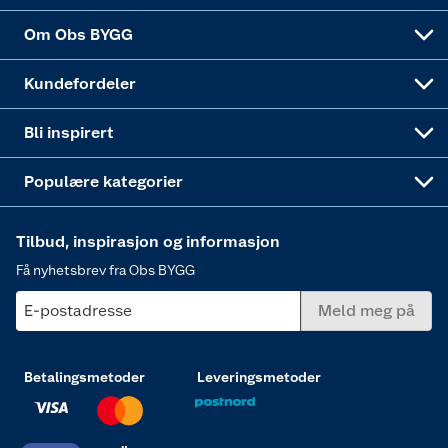
Sponsorvirksomheten
Coop Bedriftskort
Hytte og beredskapsutstyr
Dører
Om Obs BYGG
Obs BYGG Montering
Gavetips
Vindu
Kundefordeler
Annonserte varer
Hjem, rengjøring og hvitevarer
Bli inspirert
Varme
Populære kategorier
Tilbud, inspirasjon og informasjon
Få nyhetsbrev fra Obs BYGG
E-postadresse
Meld meg på
Betalingsmetoder
Leveringsmetoder