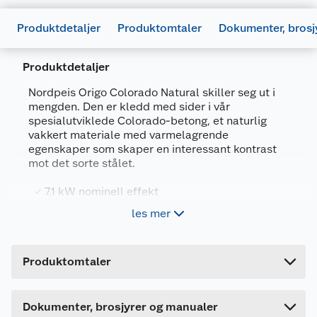
Produktdetaljer
Produktomtaler
Dokumenter, brosj
Produktdetaljer
Nordpeis Origo Colorado Natural skiller seg ut i
mengden. Den er kledd med sider i vår
spesialutviklede Colorado-betong, et naturlig
vakkert materiale med varmelagrende
egenskaper som skaper en interessant kontrast
Generelt
mot det sorte stålet.
Artikkelnummer
5900412202618
7,1 kW nominell effekt
Leverandørens artikkelnummer
404538
Oppvarmingsareal 60 - 150 m²
les mer
Farge
SVART
Vedlengde 33 cm
Forpakningsmål
Produktdatablad
Pipetilkobling: topp eller bak
Produktomtaler
Bruttovekt
252 kg
1007339_5900412202618_.pdf
Nordpeis Origo Colorado Natural skiller seg ut i
Høyde
140.5 cm
Last ned / vis datablad
Dette produktet har ikke fått noen omtale ennå.
mengden. Den er kledd med sider i vår
Dokumenter, brosjyrer og manualer
Lengde
133 cm