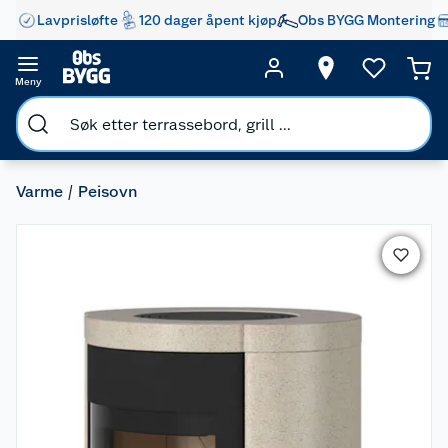
Lavprisløfte
120 dager åpent kjøp
Obs BYGG Montering
Meny
Varme
Peisovn