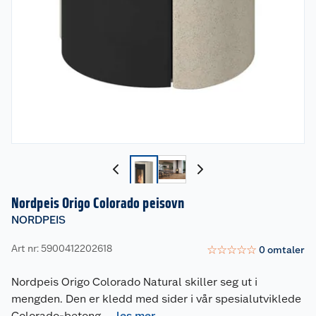
Nordpeis Origo Colorado peisovn
NORDPEIS
Art nr: 5900412202618
☆
☆
☆
☆
☆
0
omtaler
Nordpeis Origo Colorado Natural skiller seg ut i
mengden. Den er kledd med sider i vår spesialutviklede
Colorado-betong,
...
les mer