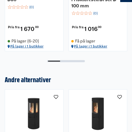
100 mm
☆
☆
☆
☆
☆
(
0
)
☆
☆
☆
☆
☆
(
0
)
Pris fra
Pris fra
1 670
00
1 016
00
På lager (6-20)
Få på lager
På lager i 1 butikker
På lager i 1 butikker
Andre alternativer
Om oss
Kundeservice
Nyheter
Butikker
Våre merkevarer