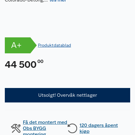
A+
Produktdatablad
00
44 500
Utsolgt! Overvåk nettlager
Få det montert med
120 dagers åpent
Obs BYGG
kjøp
montering