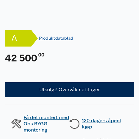
A
Produktdatablad
00
42 500
Utsolgt! Overvåk nettlager
Få det montert med
120 dagers åpent
Obs BYGG
kjøp
montering