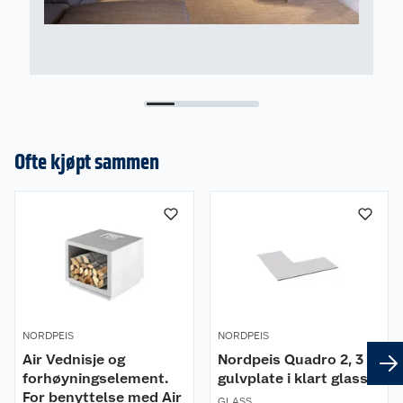
Ofte kjøpt sammen
NORDPEIS
NORDPEIS
Air Vednisje og
Nordpeis Quadro 2, 3
forhøyningselement.
gulvplate i klart glass
For benyttelse med Air
GLASS