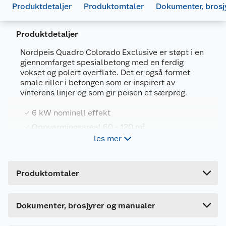
Produktdetaljer
Produktomtaler
Dokumenter, brosj
Produktdetaljer
Nordpeis Quadro Colorado Exclusive er støpt i en
gjennomfarget spesialbetong med en ferdig
vokset og polert overflate. Det er også formet
smale riller i betongen som er inspirert av
Generelt
vinterens linjer og som gir peisen et særpreg.
Artikkelnummer
5900412181494
Produktdatablad
6 kW nominell effekt
Leverandørens
CC-QUAD2-
Oppvarmingsareal 60 - 120 m²
artikkelnummer
3X0
1008364_5900412181494_.pdf
les mer
Last ned / vis datablad
Vedlengde 30 cm
Farge
HVIT
Pipetilkobling: topp
Forpakningsmål
Monteringsinstruksjon
Produktomtaler
Bruttovekt
270 kg
716733_5900412181494_.pdf
Quadro-serien er kjent for de rette og moderne
linjene og at de kan plasseres både mot en rett
Høyde
117 cm
Last ned / vis datablad
Dette produktet har ikke fått noen omtale ennå.
vegg og også i hjørnet. Nordpeis Quadro Colorado
Dokumenter, brosjyrer og manualer
Lengde
120 cm
Exclusive er støpt i en gjennomfarget
Hvis du kjøper produktet får du invitasjon til å gi
spesialbetong med en ferdig vokset og polert