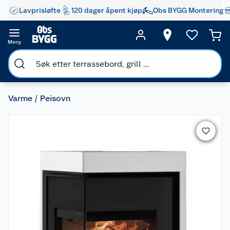
Lavprisløfte
120 dager åpent kjøp
Obs BYGG Montering
Meny
Varme
Peisovn