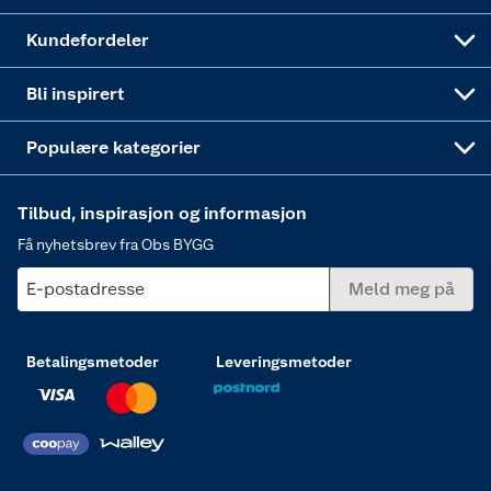
Obs BYGG Montering
Gavetips
Vindu
Kundefordeler
Annonserte varer
Hjem, rengjøring og hvitevarer
Bli inspirert
Varme
Populære kategorier
Tilbud, inspirasjon og informasjon
Få nyhetsbrev fra Obs BYGG
E-postadresse
Meld meg på
Betalingsmetoder
Leveringsmetoder