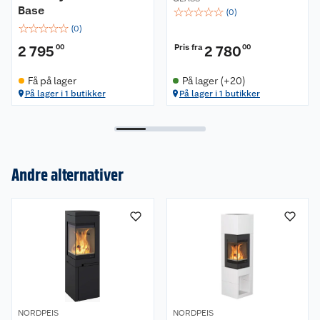
Base
☆
☆
☆
☆
☆
(
0
)
☆
☆
☆
☆
☆
(
0
)
Pris fra
2 795
00
2 780
00
Få på lager
På lager (+20)
På lager i 1 butikker
På lager i 1 butikker
Andre alternativer
Om oss
Kundeservice
Nyheter
Butikker
Våre merkevarer
Kontakt oss
Våre kjeder
NORDPEIS
NORDPEIS