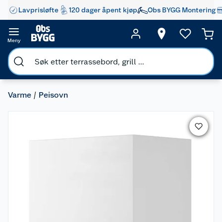
Lavprisløfte
120 dager åpent kjøp
Obs BYGG Montering
Meny
Varme
Peisovn