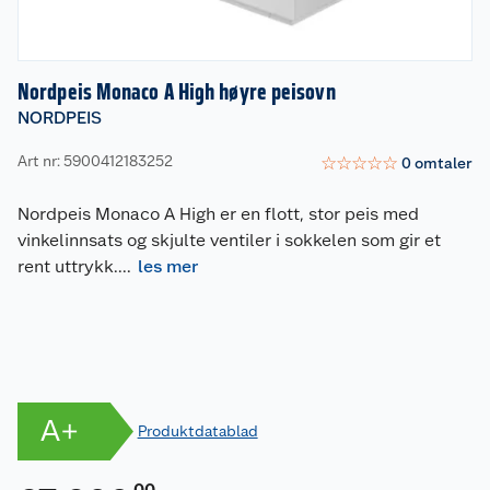
Nordpeis Monaco A High høyre peisovn
NORDPEIS
Art nr: 5900412183252
☆
☆
☆
☆
☆
0
omtaler
Nordpeis Monaco A High er en flott, stor peis med
vinkelinnsats og skjulte ventiler i sokkelen som gir et
rent uttrykk.
...
les mer
A+
Produktdatablad
00