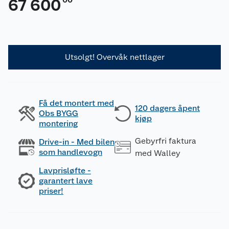
67 600
Utsolgt! Overvåk nettlager
Få det montert med
120 dagers åpent
Obs BYGG
kjøp
montering
Gebyrfri faktura
Drive-in - Med bilen
som handlevogn
med Walley
Lavprisløfte -
garantert lave
priser!