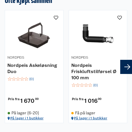
Ofte kjøpt sammen
NORDPEIS
NORDPEIS
Nordpeis Askeløsning
Nordpeis
Duo
Friskluftstilførsel Ø
100 mm
☆
☆
☆
☆
☆
(
0
)
☆
☆
☆
☆
☆
(
0
)
Pris fra
Pris fra
1 670
00
1 016
00
På lager (6-20)
Få på lager
På lager i 1 butikker
På lager i 1 butikker