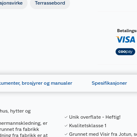
sjonsvirke
Terrassebord
Betaling
umenter, brosjyrer og manualer
Spesifikasjoner
 hus, hytter og
Unik overflate - Heftig!
mermannskledning, er
Kvalitetsklasse 1
unnet fra fabrikk
Grunnet med Visir fra Jotun, 
ning fra fabrikk er at