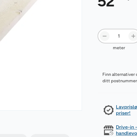
52
meter
Finn alternativer 
ditt postnumme
Lavprislø
priser!
Drive-in
handlev