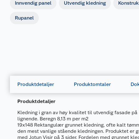
Innvendig panel
Utvendig kledning
Konstruk
Rupanel
Produktdetaljer
Produktomtaler
Dok
Produktdetaljer
Dokumentasjon
Kledning i gran av høy kvalitet til utvendig fasade på
677249_7040431896936_.pdf
lignende. Beregn 8,13 m per m2
19x148 Rektangulær grunnet kledning, ofte kalt tøm
677249_7040431896936_.pdf
den mest vanlige stående kledningen. Produktet er gr
med Jotun Visir på 3 sider. Fordelen med grunnet kled