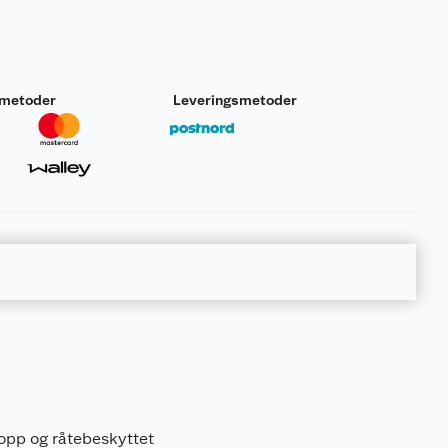
smetoder
Leveringsmetoder
Last ned / vis datablad
Last ned / vis datablad
sopp og råtebeskyttet