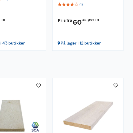
☆
☆
☆
☆
☆
(
1
)
r m
per m
Pris fra
45
60
 i 43 butikker
På lager i 12 butikker