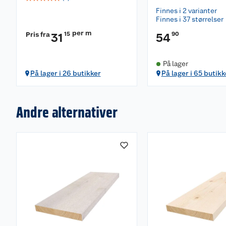
Finnes i 2 varianter
Finnes i 37 størrelser
per m
Pris fra
15
90
31
54
På lager
På lager i 26 butikker
På lager i 65 butikk
Andre alternativer