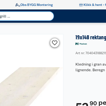
Obs BYGG Montering
Klikk & hent - 
19x148 rektan
Art nr: 70404318821
Kledning i gran av
lignende. Beregn
pe
90