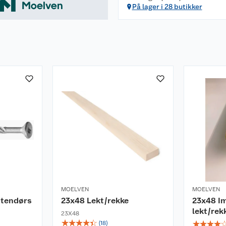
På lager i 28 butikker
MOELVEN
MOELVEN
utendørs
23x48 Lekt/rekke
23x48 I
lekt/rek
23X48
☆
☆
☆
☆
☆
☆
☆
☆
☆
(
18
)