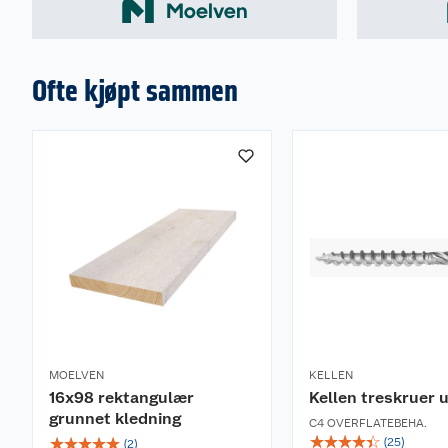
Ofte kjøpt sammen
MOELVEN
KELLEN
16x98 rektangulær
Kellen treskruer 
grunnet kledning
C4 OVERFLATEBEHA.
☆
☆
☆
☆
☆
☆
☆
☆
☆
☆
(
25
)
(
2
)