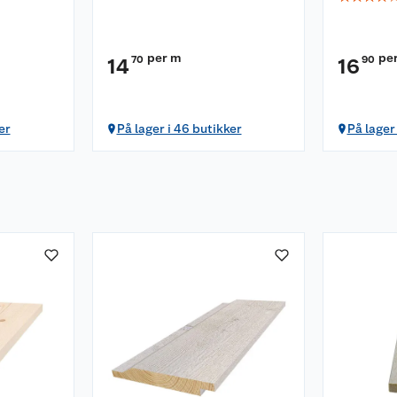
per m
pe
70
90
14
16
er
På lager i 46 butikker
På lager