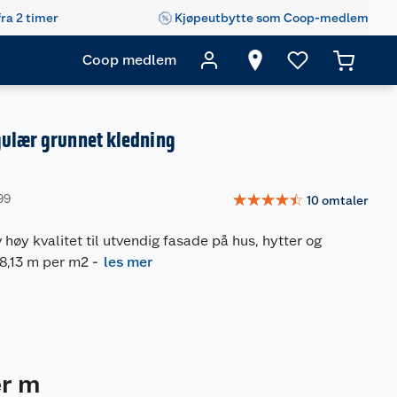
fra 2 timer
Kjøpeutbytte som Coop-medlem
Coop medlem
gulær grunnet kledning
☆
☆
☆
☆
☆
99
10
omtaler
 høy kvalitet til utvendig fasade på hus, hytter og
 8,13 m per m2
-
les mer
r m