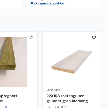
På lager i 3 butikker
MOELVEN
mpregnert
22X198 rektangulær
ke
grunnet gran kledning
☆
(
23
)
HVIT
,
1 METER