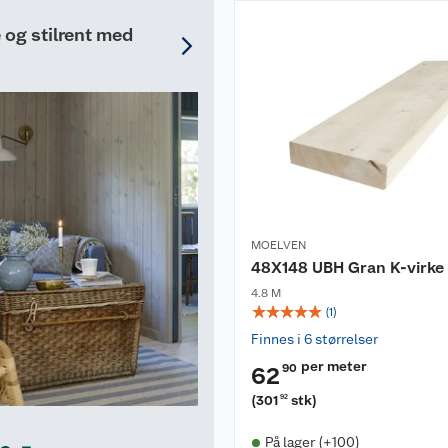
og stilrent med
MOELVEN
48X148 UBH Gran K-virke
4.8 M
☆
☆
☆
☆
☆
(
1
)
Finnes i 6 størrelser
per meter
90
62
(
301
stk
)
92
På lager (+100)