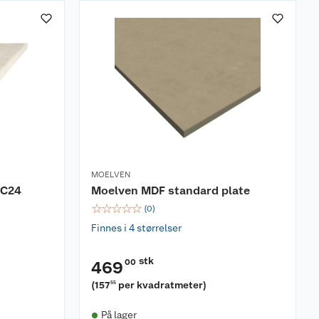
MOELVEN
 C24
Moelven MDF standard plate
☆
☆
☆
☆
☆
(
0
)
Finnes i 4 størrelser
stk
00
469
(
157
per kvadratmeter
)
55
På lager