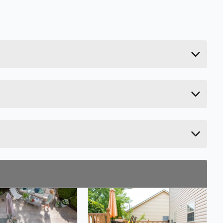
Last ned / vis datablad
0.297 kg
Last ned / vis datablad
3 cm
12 cm
18 cm