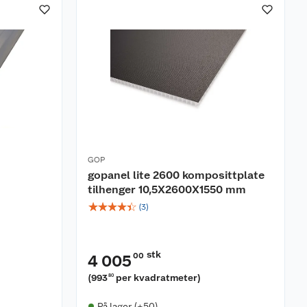
GOP
gopanel lite 2600 komposittplate
tilhenger 10,5X2600X1550 mm
☆
☆
☆
☆
☆
(
3
)
stk
00
4 005
(
993
per kvadratmeter
)
80
På lager (+50)