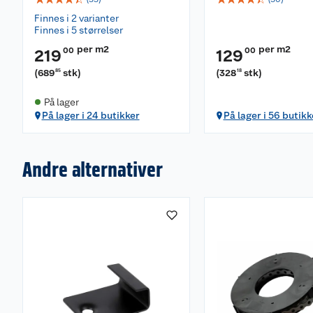
Finnes i 2 varianter
Finnes i 5 størrelser
per m2
per m2
00
00
219
129
(
689
stk
)
(
328
stk
)
85
18
På lager
På lager i 24 butikker
På lager i 56 butikk
Andre alternativer