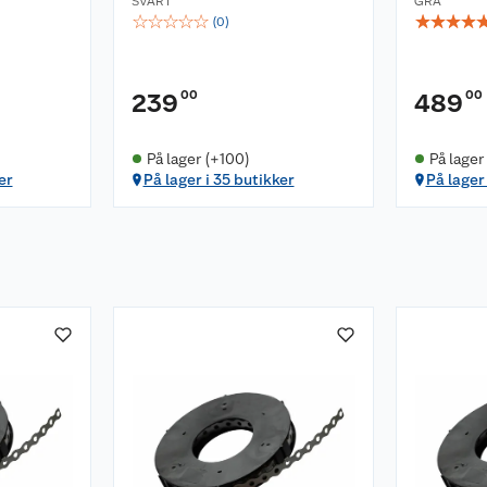
SVART
GRÅ
☆
☆
☆
☆
☆
☆
☆
☆
☆
(
0
)
00
00
239
489
På lager (+100)
På lager
er
På lager i 35 butikker
På lager