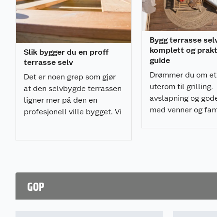
Bygg terrasse sel
komplett og prakt
Slik bygger du en proff
guide
terrasse selv
Drømmer du om et
Det er noen grep som gjør
uterom til grilling,
at den selvbygde terrassen
avslapning og god
ligner mer på den en
med venner og fami
profesjonell ville bygget. Vi
bygge terrasse sel
gir deg tipsene du trenger.
ikke være vanskeli
GOP