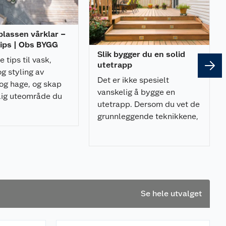
plassen vårklar –
tips | Obs BYGG
Slik bygger du en solid
e tips til vask,
utetrapp
g styling av
Det er ikke spesielt
 og hage, og skap
vanskelig å bygge en
lig uteområde du
utetrapp. Dersom du vet de
!
grunnleggende teknikkene,
kan du fint klare det på
egenhånd.
Se hele utvalget