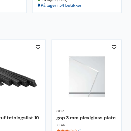
På lager i 54 butikker
GOP
uf tetningslist 10
gop 3 mm plexiglass plate
KLAR
☆
☆
☆
☆
☆
(
1
)