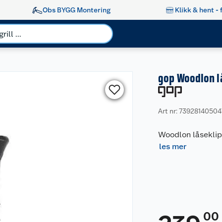
Obs BYGG Montering
Klikk & hent - 
gop Woodlon lå
Art nr: 73928140504
Woodlon låseklips 
les mer
00