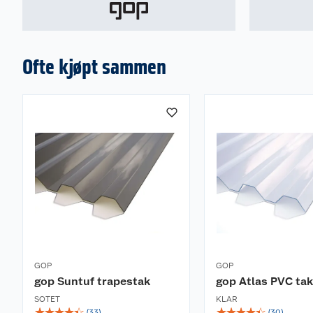
Ofte kjøpt sammen
GOP
GOP
gop Suntuf trapestak
gop Atlas PVC tak
SOTET
KLAR
☆
☆
☆
☆
☆
☆
☆
☆
☆
☆
(
33
)
(
30
)