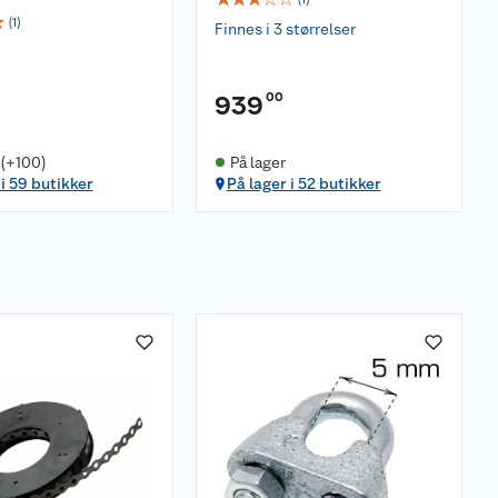
☆
(
1
)
Finnes i 3 størrelser
00
939
 (+100)
På lager
 i 59 butikker
På lager i 52 butikker