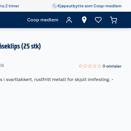
fra 2 timer
Kjøpeutbytte som Coop-medlem
Coop medlem
seklips (25 stk)
☆
☆
☆
☆
☆
74
0
omtaler
i svartlakkert, rustfritt metall for skjult innfesting.
-