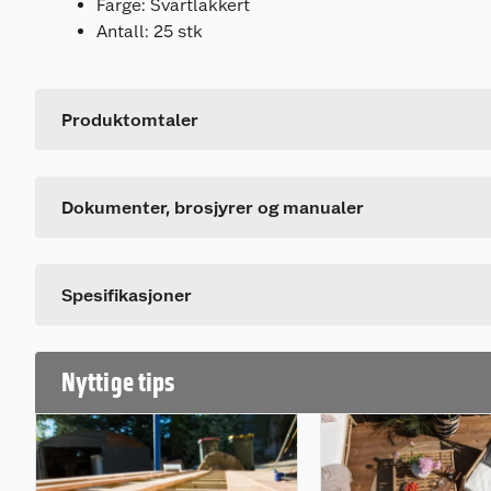
Farge: Svartlakkert
Antall: 25 stk
Brosjyrer
726247_7392814050474_.pdf
Produktomtaler
Generelt
Monteringsinstruksjon
Artikkelnummer
Dette produktet har ikke fått noen omtale ennå. Hvis d
726248_7392814050474_.pdf
Leverandørens artikkelnummer
Dokumenter, brosjyrer og manualer
Spesifikasjoner
Nyttige tips