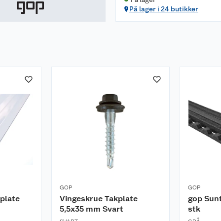
På lager i 24 butikker
GOP
GOP
plate
Vingeskrue Takplate
gop Sunt
5,5x35 mm Svart
stk