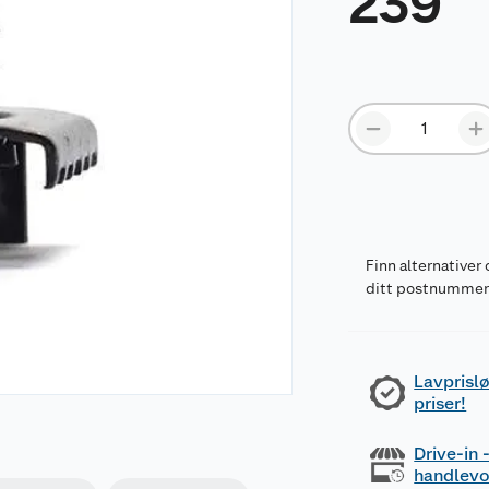
239
Finn alternativer 
ditt postnumme
Lavprislø
priser!
Drive-in
handlev