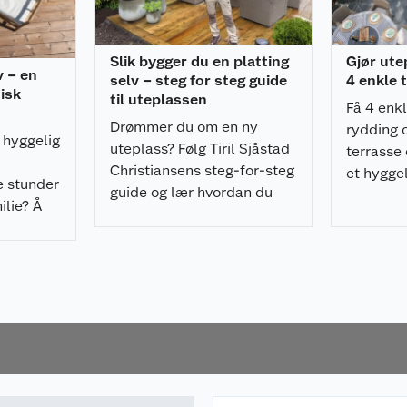
Slik bygger du en platting
Gjør ute
v – en
selv – steg for steg guide
4 enkle 
isk
til uteplassen
Få 4 enkl
Drømmer du om en ny
rydding o
 hyggelig
uteplass? Følg Tiril Sjåstad
terrasse
Christiansens steg-for-steg
et hygge
e stunder
guide og lær hvordan du
kan nyte
lie? Å
bygger en solid og flott
v trenger
platting selv.
g!