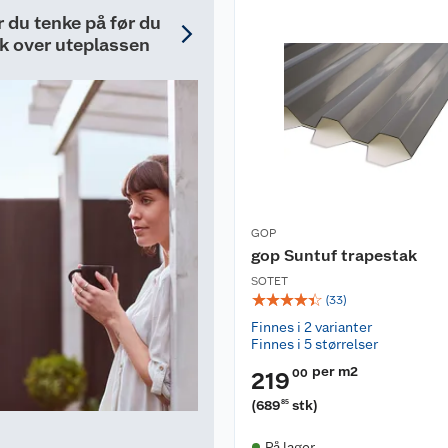
r du tenke på før du
ak over uteplassen
GOP
gop Suntuf trapestak
SOTET
☆
☆
☆
☆
☆
(
33
)
Finnes i 2 varianter
Finnes i 5 størrelser
per m2
00
219
(
689
stk
)
85
På lager