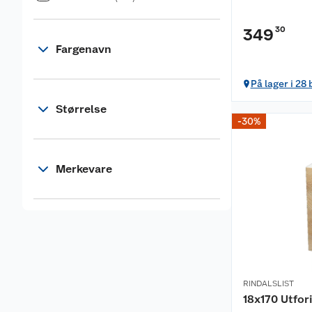
30
349
Fargenavn
På lager i 28 
Størrelse
-30%
Merkevare
RINDALSLIST
18x170 Utfor