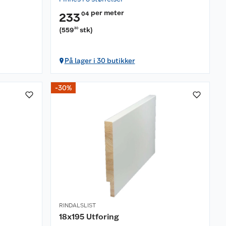
per meter
04
233
(
559
stk
)
30
På lager i 30 butikker
-30%
RINDALSLIST
18x195 Utforing