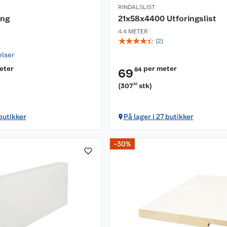
RINDALSLIST
ing
21x58x4400 Utforingslist
4.4 METER
☆
☆
☆
☆
☆
(
2
)
elser
eter
per meter
84
69
(
307
stk
)
30
 butikker
På lager i 27 butikker
-30%