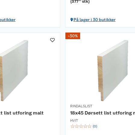
(
377
stk
)
30
 butikker
På lager i 30 butikker
-30%
RINDALSLIST
t list utforing malt
18x45 Dørsett list utforing 
HVIT
☆
☆
☆
☆
☆
(
0
)