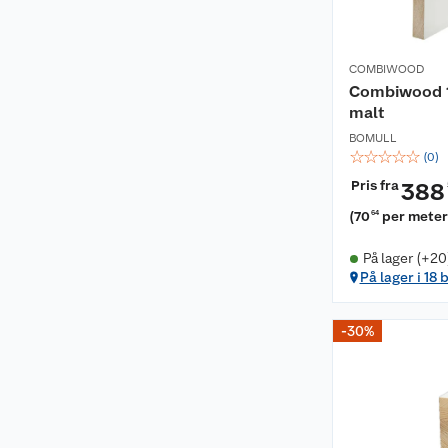
COMBIWOOD
Combiwood 1
malt
BOMULL
☆
☆
☆
☆
☆
(
0
)
Pris fra
388
(
70
per mete
64
På lager (+20
På lager i 18 
-30%