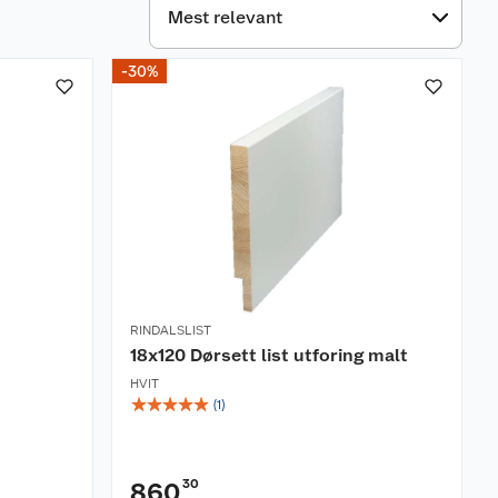
-30%
RINDALSLIST
18x120 Dørsett list utforing malt
HVIT
☆
☆
☆
☆
☆
(
1
)
30
860