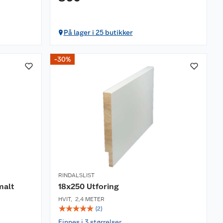
På lager i 25 butikker
-30%
RINDALSLIST
malt
18x250 Utforing
HVIT
,
2,4 METER
☆
☆
☆
☆
☆
(
2
)
Finnes i 3 størrelser