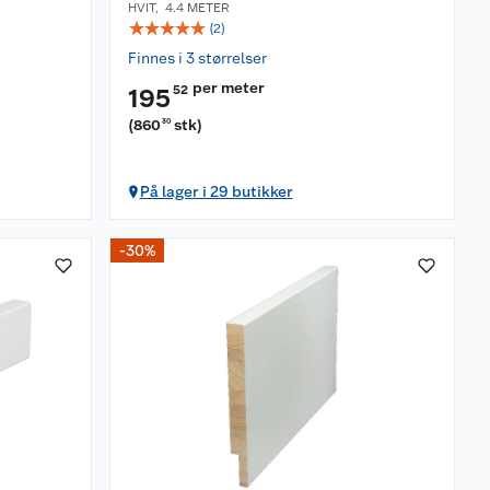
HVIT
,
4.4 METER
☆
☆
☆
☆
☆
(
2
)
Finnes i 3 størrelser
per meter
52
195
(
860
stk
)
30
På lager i 29 butikker
-30%