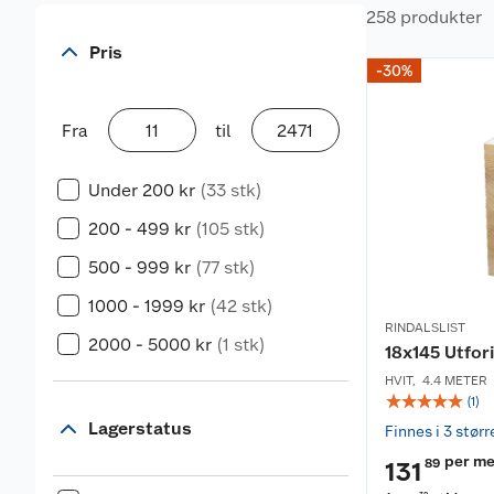
258 produkter
Pris
-30%
Fra
til
Under 200 kr
(33 stk)
200 - 499 kr
(105 stk)
500 - 999 kr
(77 stk)
1000 - 1999 kr
(42 stk)
RINDALSLIST
2000 - 5000 kr
(1 stk)
18x145 Utfor
HVIT
,
4.4 METER
☆
☆
☆
☆
☆
(
1
)
Lagerstatus
Finnes i 3 størr
per me
89
131