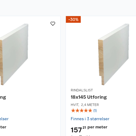
-30%
RINDALSLIST
ing
18x145 Utforing
HVIT
,
2,4 METER
☆
☆
☆
☆
☆
(
1
)
elser
Finnes i 3 størrelser
ter
per meter
21
157