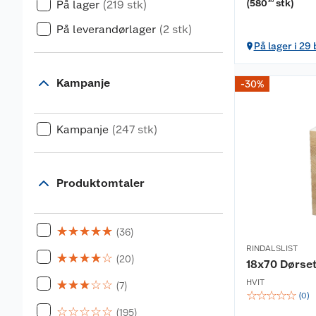
(
580
stk
)
På lager
(219 stk)
30
På leverandørlager
(2 stk)
På lager i 29
Kampanje
-30%
Kampanje
(247 stk)
Produktomtaler
☆
☆
☆
☆
☆
(36)
RINDALSLIST
☆
☆
☆
☆
☆
(20)
18x70 Dørset
☆
☆
☆
☆
☆
HVIT
(7)
☆
☆
☆
☆
☆
(
0
)
☆
☆
☆
☆
☆
(195)