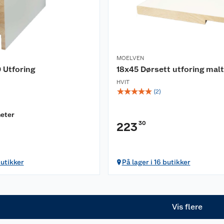
MOELVEN
 Utforing
18x45 Dørsett utforing malt
HVIT
☆
☆
☆
☆
☆
(
2
)
eter
30
223
butikker
På lager i 16 butikker
Vis flere