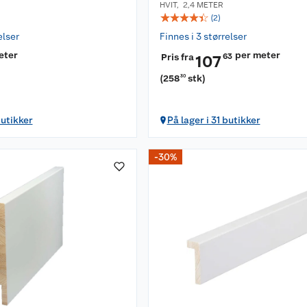
HVIT
,
2,4 METER
☆
☆
☆
☆
☆
(
2
)
elser
Finnes i 3 størrelser
eter
per meter
Pris fra
63
107
(
258
stk
)
30
butikker
På lager i 31 butikker
-30%