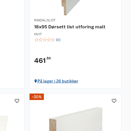
RINDALSLIST
18x95 Dørsett list utforing malt
HVIT
☆
☆
☆
☆
☆
(
0
)
30
461
På lager i 26 butikker
-30%