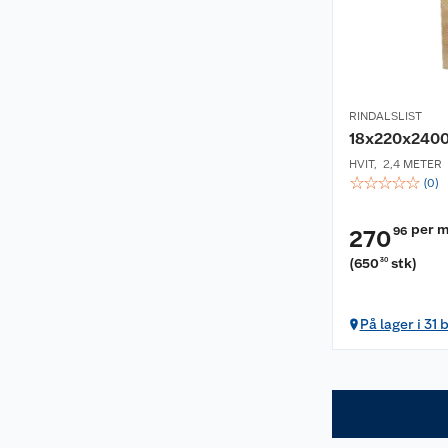
RINDALSLIST
18x220x2400
HVIT
,
2,4 METER
☆
☆
☆
☆
☆
(
0
)
per m
96
270
(
650
stk
)
30
På lager i 31 