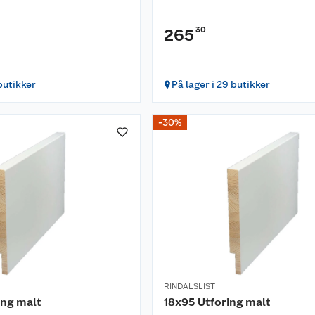
30
265
butikker
På lager i 29 butikker
-30%
RINDALSLIST
ing malt
18x95 Utforing malt