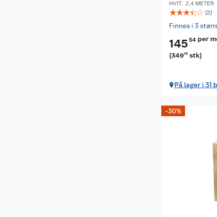
HVIT
,
2,4 METER
☆
☆
☆
☆
☆
(
2
)
Finnes i 3 størr
per m
54
145
(
349
stk
)
30
På lager i 31 
-30%