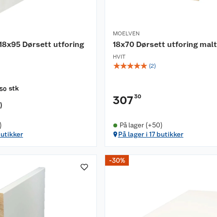
MOELVEN
8x95 Dørsett utforing
18x70 Dørsett utforing malt
HVIT
☆
☆
☆
☆
☆
(
2
)
stk
50
30
307
r
)
)
På lager (+50)
butikker
På lager i 17 butikker
-30%