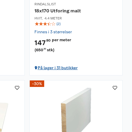
RINDALSLIST
18x170 Utforing malt
HVIT
,
4.4 METER
☆
☆
☆
☆
☆
(
2
)
Finnes i 3 størrelser
per meter
80
147
(
650
stk
)
30
På lager i 31 butikker
-30%