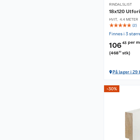
RINDALSLIST
18x120 Utfor
HVIT
,
4.4 METER
☆
☆
☆
☆
☆
(
2
)
Finnes i 3 størr
per m
43
106
(
468
stk
)
30
På lager i 29
-30%