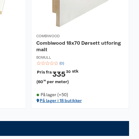
COMBIWOOD
Combiwood 18x70 Dørsett utforing
malt
BOMULL
☆
☆
☆
☆
☆
(
0
)
stk
Pris fra
30
335
(
60
per meter
)
96
På lager (+50)
På lager i 18 butikker