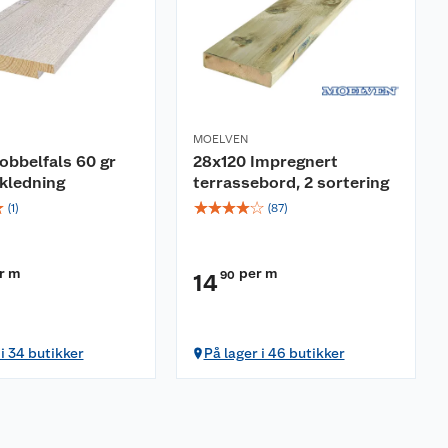
MOELVEN
obbelfals 60 gr
28x120 Impregnert
kledning
terrassebord, 2 sortering
☆
☆
☆
☆
☆
☆
(
1
)
(
87
)
r m
per m
90
14
 i 34 butikker
På lager i 46 butikker