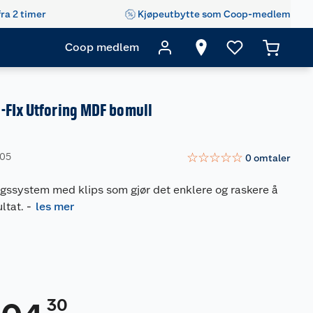
fra 2 timer
Kjøpeutbytte som Coop-medlem
Coop medlem
-FIx Utforing MDF bomull
☆
☆
☆
☆
☆
405
0
omtaler
ingssystem med klips som gjør det enklere og raskere å
ultat.
-
les mer
30