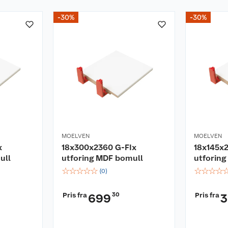
-30%
-30%
MOELVEN
MOELVEN
x
18x300x2360 G-FIx
18x145x
ull
utforing MDF bomull
utforing
☆
☆
☆
☆
☆
☆
☆
☆
☆
(
0
)
Pris fra
30
Pris fra
699
3