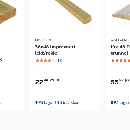
MOELVEN
MOELVEN
36x48 Impregnert
19x148 D
lekt/rekke
grunnet 
ke
☆
☆
☆
☆
☆
☆
☆
☆
☆
(
14
)
per m
pe
90
90
22
55
er
På lager i 43 butikker
På lager