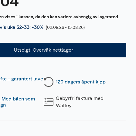
804
en vises i kassen, da den kan variere avhengig av lagersted
is uke 32-33: -30%
(02.08.26 - 15.08.26)
Utsolgt! Overvåk nettlager
fte - garantert lave
120 dagers åpent kjøp
Gebyrfri faktura med
 - Med bilen som
ogn
Walley