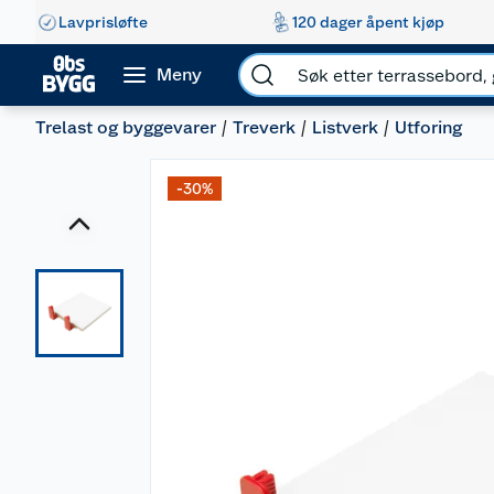
Lavprisløfte
120 dager åpent kjøp
Meny
Trelast og byggevarer
Treverk
Listverk
Utforing
-30%