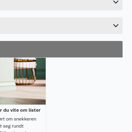
1.8 cm
420 cm
19.5 cm
r du vite om lister
ørt om snekkeren
t seg rundt