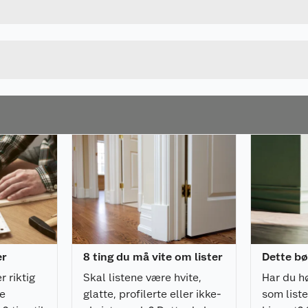
9M1819501G54242
Høyde
Lengde
u kjøper produktet får du invitasjon til å gi en omtale.
Bredde
er
8 ting du må vite om lister
Dette bø
r riktig
Skal listene være hvite,
Har du h
de
glatte, profilerte eller ikke-
som liste