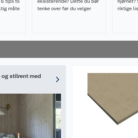
6 tips til
eksisterende? Dette du bør
hjørnet? 
iktig måte
tenke over før du velger
riktige li
v
lister til huset ditt.
rommet.
og stilrent med