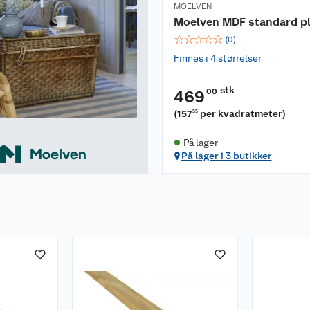
MOELVEN
Moelven MDF standard p
☆
☆
☆
☆
☆
(
0
)
Finnes i 4 størrelser
stk
00
469
(
157
per kvadratmeter
)
55
På lager
På lager i 3 butikker