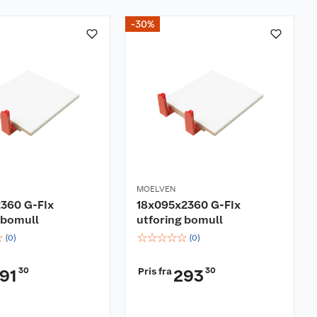
-30%
MOELVEN
2360 G-FIx
18x095x2360 G-FIx
 bomull
utforing bomull
☆
☆
☆
☆
☆
☆
(
0
)
(
0
)
30
Pris fra
30
91
293