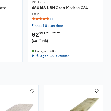
MOELVEN
late
48X148 UBH Gran K-virke C24
4.8 M
☆
☆
☆
☆
☆
(
1
)
Finnes i 6 størrelser
per meter
90
62
(
301
stk
)
92
På lager (+100)
På lager i 29 butikker