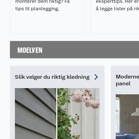
monterer dem riktig? Få
eksperttips. Her er 
tips til planlegging,
å legge lister på r
materialvalg, verktøy og
og med minimalt a
montering i vår komplette
frustrasjon.
listesjekk.
MOELVEN
Moderne 
Slik velger du riktig kledning
panel