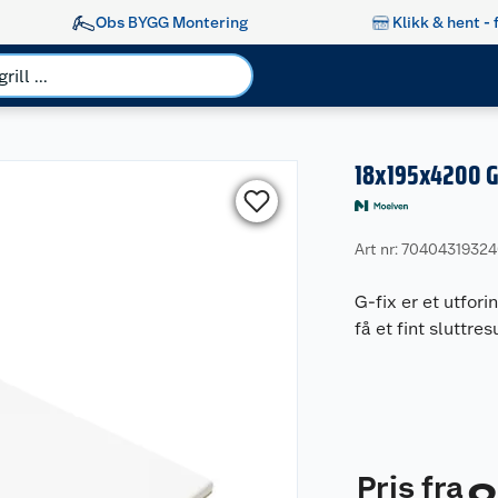
Obs BYGG Montering
Klikk & hent - 
18x195x4200 G
Art nr: 7040431932
G-fix er et utfor
få et fint sluttres
Pris fra