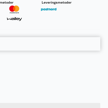
smetoder
Leveringsmetoder
11.794 kg