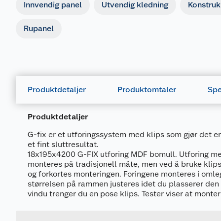
Innvendig panel
Utvendig kledning
Konstruk
Rupanel
Produktdetaljer
Produktomtaler
Spe
Produktdetaljer
G-fix er et utforingssystem med klips som gjør det en
et fint sluttresultat.
18x195x4200 G-FIX utforing MDF bomull. Utforing me
monteres på tradisjonell måte, men ved å bruke klips
og forkortes monteringen. Foringene monteres i omleg
størrelsen på rammen justeres idet du plasserer den in
Generelt
vindu trenger du en pose klips. Tester viser at monte
Artikkelnummer