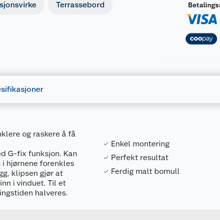
sjonsvirke
Terrassebord
Betaling
sifikasjoner
klere og raskere å få
Enkel montering
d G-fix funksjon. Kan
Perfekt resultat
 i hjørnene forenkles
Ferdig malt bomull
g, klipsen gjør at
n i vinduet. Til et
Forpakningsmål
ringstiden halveres.
7040431932405
Bruttovekt