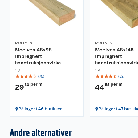
MOELVEN
MOELVEN
Moelven 48x98
Moelven 48x148
Impregnert
Impregnert
konstruksjonsvirke
konstruksjonsvir
1 M
1 M
☆
☆
☆
☆
☆
☆
☆
☆
☆
☆
(
75
)
(
52
)
per m
per m
50
55
29
44
På lager i 46 butikker
På lager i 47 butikk
Andre alternativer