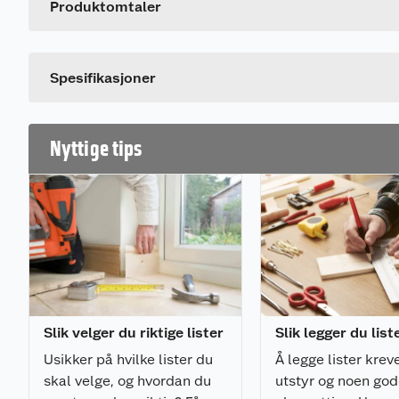
Leverandørens artikkelnummer
Produktomtaler
Dette produktet har ikke fått noen omtale ennå. Hvis d
Spesifikasjoner
Nyttige tips
Slik velger du riktige lister
Slik legger du list
Usikker på hvilke lister du
Å legge lister kreve
skal velge, og hvordan du
utstyr og noen go