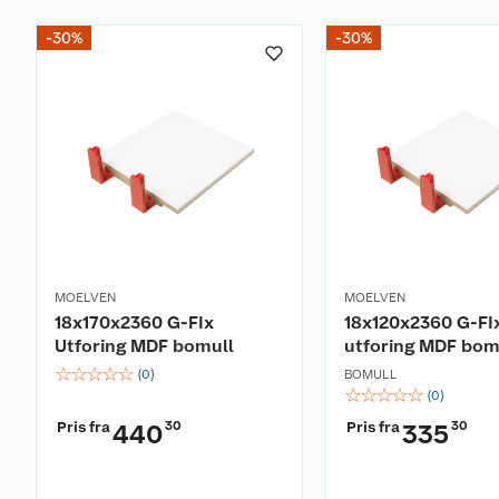
-30%
-30%
MOELVEN
MOELVEN
18x170x2360 G-FIx
18x120x2360 G-FI
Utforing MDF bomull
utforing MDF bom
☆
☆
☆
☆
☆
(
0
)
BOMULL
☆
☆
☆
☆
☆
(
0
)
Pris fra
30
Pris fra
30
440
335