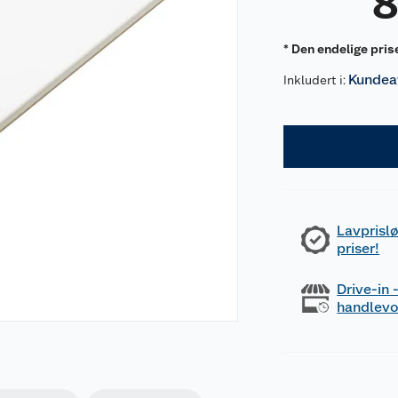
* Den endelige pris
Kundeav
Inkludert i:
Lavprislø
priser!
Drive-in
handlev