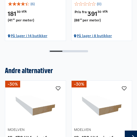
☆
☆
☆
☆
☆
☆
☆
☆
☆
☆
(
6
)
(
0
)
stk
stk
Pris fra
181
30
391
30
(
41
per meter
)
(
88
per meter
)
20
93
På lager i 14 butikker
På lager i 8 butikker
Andre alternativer
Om oss
-30%
-30%
Kundeservice
Nyheter
Butikker
Våre merkevarer
Kontakt oss
Våre kjeder
MOELVEN
MOELVEN
Retur- og angrerett
Kjøpsvilkår
Hageinspirasjon