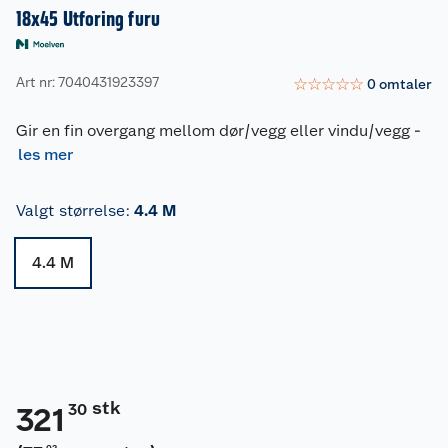
18x45 Utforing furu
Art nr: 7040431923397
☆
☆
☆
☆
☆
0
omtaler
Gir en fin overgang mellom dør/vegg eller vindu/vegg
-
les mer
Valgt størrelse
:
4.4 M
4.4 M
stk
30
321
02