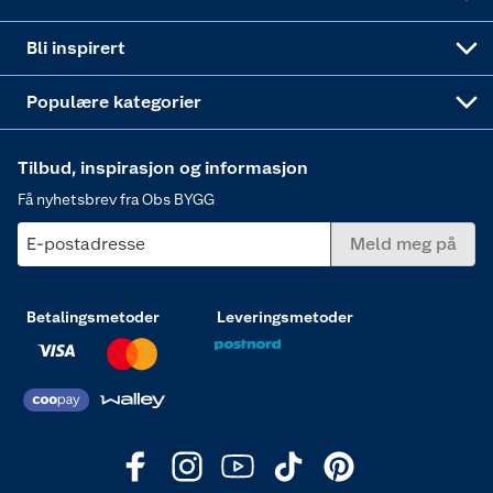
Annonserte varer
Hjem, rengjøring og hvitevarer
Bli inspirert
Varme
Populære kategorier
Tilbud, inspirasjon og informasjon
Få nyhetsbrev fra Obs BYGG
E-postadresse
Meld meg på
Betalingsmetoder
Leveringsmetoder