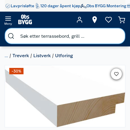
Lavprisløfte
120 dager åpent kjøp
Obs BYGG Montering
Meny
...
Treverk
Listverk
Utforing
-30%