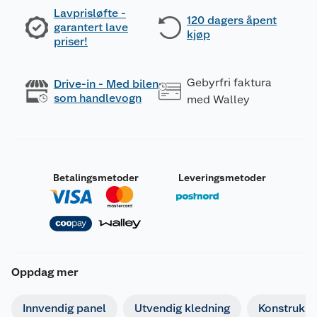
Lavprisløfte -
120 dagers åpent
garantert lave
kjøp
priser!
Gebyrfri faktura
Drive-in - Med bilen
som handlevogn
med Walley
Betalingsmetoder
Leveringsmetoder
Oppdag mer
Innvendig panel
Utvendig kledning
Konstruksj