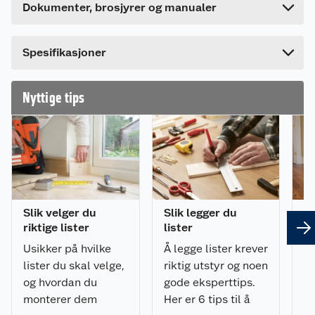
Dette produktet har ikke fått noen omtale ennå.
Dokumenter, brosjyrer og manualer
Lengde
440 cm
Hvis du kjøper produktet får du invitasjon til å gi
en omtale.
Bredde
4.5 cm
Spesifikasjoner
Nyttige tips
Slik velger du
Slik legger du
8 
riktige lister
lister
om
Usikker på hvilke
Å legge lister krever
Sk
lister du skal velge,
riktig utstyr og noen
hv
og hvordan du
gode eksperttips.
pr
monterer dem
Her er 6 tips til å
ik