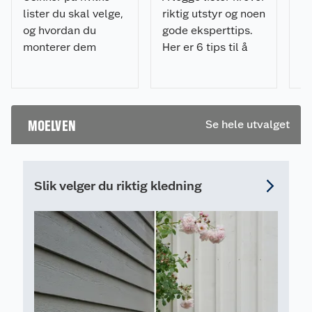
lister du skal velge,
riktig utstyr og noen
hv
og hvordan du
gode eksperttips.
pr
monterer dem
Her er 6 tips til å
ik
riktig? Få tips til
legge lister på riktig
De
planlegging,
måte og med
ov
materialvalg,
minimalt av
li
verktøy og
frustrasjon.
MOELVEN
Se hele utvalget
montering i vår
komplette
listesjekk.
Slik velger du riktig kledning