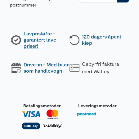
postnummer
Lavprisløfte -
120 dagers åpent
garantert lave
kjøp
priser!
Gebyrfri faktura
Drive-in - Med bilen
som handlevogn
med Walley
Betalingsmetoder
Leveringsmetoder