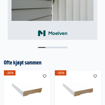
Ofte kjøpt sammen
-30%
-30%