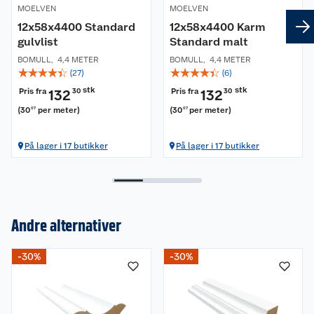
MOELVEN
MOELVEN
12x58x4400 Standard
12x58x4400 Karm
gulvlist
Standard malt
BOMULL
,
4,4 METER
BOMULL
,
4,4 METER
☆
☆
☆
☆
☆
☆
☆
☆
☆
☆
(
27
)
(
6
)
stk
stk
Pris fra
Pris fra
132
30
132
30
(
30
per meter
)
(
30
per meter
)
07
07
På lager i 17 butikker
På lager i 17 butikker
Andre alternativer
Om oss
-30%
-30%
Kundeservice
Nyheter
Butikker
Våre merkevarer