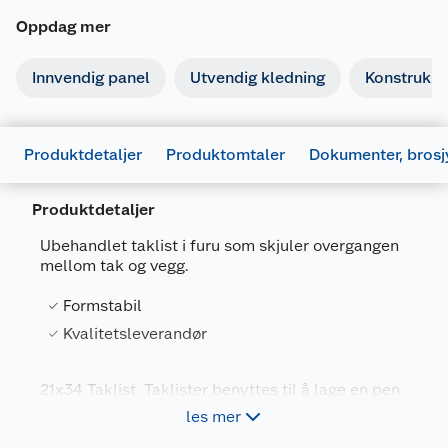
Oppdag mer
Innvendig panel
Utvendig kledning
Konstruksj
Produktdetaljer
Produktomtaler
Dokumenter, brosj
Produktdetaljer
Ubehandlet taklist i furu som skjuler overgangen
mellom tak og vegg.
Generelt
Artikkelnummer
7040431874613
Formstabil
Kvalitetsleverandør
Leverandørens
972103401D14244
Dokumentasjon
artikkelnummer
21x34 Taklist. Taklister benyttes til å lage en pen
Størrelse
4.4 M
681582_7040438201146_.pdf
overgang mellom tak og vegg. Riktig listverk
les mer
Last ned / vis datablad
Farge
BOMULL
bidrar til å understreke og fremheve særpreget i