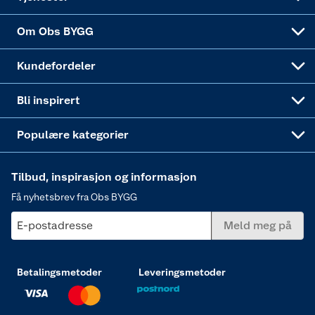
Sponsorvirksomheten
Coop Bedriftskort
Hytte og beredskapsutstyr
Dører
Om Obs BYGG
Obs BYGG Montering
Gavetips
Vindu
Kundefordeler
Annonserte varer
Hjem, rengjøring og hvitevarer
Bli inspirert
Varme
Populære kategorier
Tilbud, inspirasjon og informasjon
Få nyhetsbrev fra Obs BYGG
E-postadresse
Meld meg på
Betalingsmetoder
Leveringsmetoder