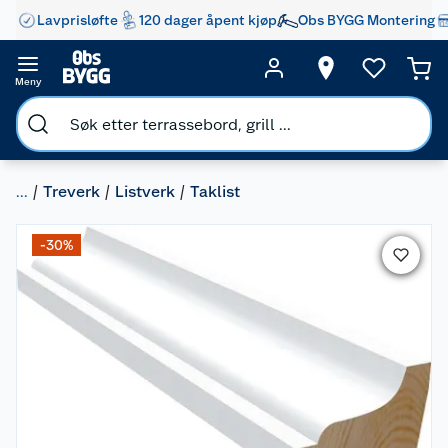
Lavprisløfte
120 dager åpent kjøp
Obs BYGG Montering
Meny
...
Treverk
Listverk
Taklist
-30%