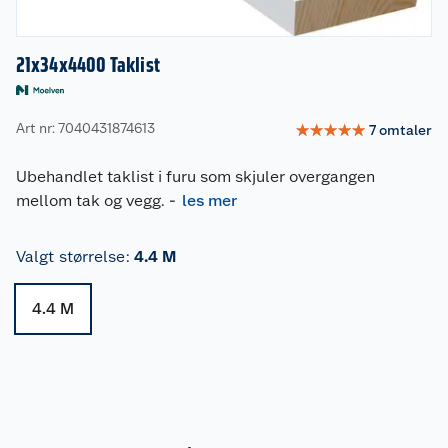
21x34x4400 Taklist
Art nr: 7040431874613
☆
☆
☆
☆
☆
7
omtaler
Ubehandlet taklist i furu som skjuler overgangen
mellom tak og vegg.
-
les mer
Valgt størrelse
:
4.4 M
4.4 M