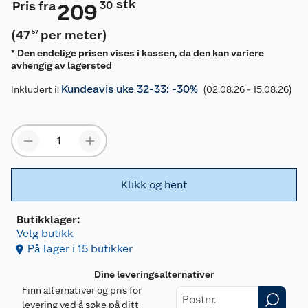
stk
Pris fra
30
209
(
47
per meter
)
57
* Den endelige prisen vises i kassen, da den kan variere
avhengig av lagersted
Kundeavis uke 32-33: -30%
Inkludert i:
(02.08.26 - 15.08.26)
Klikk og hent
Butikklager:
Velg butikk
På lager i 15 butikker
Dine leveringsalternativer
Finn alternativer og pris for
levering ved å søke på ditt