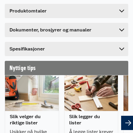
din bolig – listverket er kronen på verket og gjør
Forpakningsmål
FDV
rommet komplett og elegant. Renholdes med
Produktomtaler
fuktig klut.
Bruttovekt
1.3 kg
681583_7040438201146_.pdf
Høyde
2.1 cm
Last ned / vis datablad
Dokumenter, brosjyrer og manualer
Lengde
440 cm
Bredde
3.4 cm
Spesifikasjoner
Nyttige tips
Slik velger du
Slik legger du
8 
riktige lister
lister
om
Usikker på hvilke
Å legge lister krever
Sk