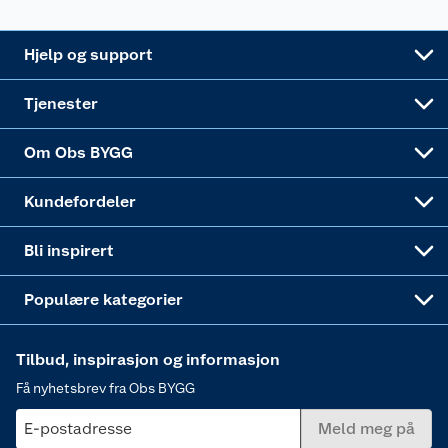
Leveringsalternativer
Nøkkelfiling
Samvirkelag
Coop Mastercard
Live-shopping
Maling
Hjelp og support
Alle tjenester
Virksomheten
Klikk og hent
DIY-prosjekter
Verktøy
Tjenester
Sponsorvirksomheten
Coop Bedriftskort
Hytte og beredskapsutstyr
Dører
Om Obs BYGG
Obs BYGG Montering
Gavetips
Vindu
Kundefordeler
Annonserte varer
Hjem, rengjøring og hvitevarer
Bli inspirert
Varme
Populære kategorier
Tilbud, inspirasjon og informasjon
Få nyhetsbrev fra Obs BYGG
E-postadresse
Meld meg på