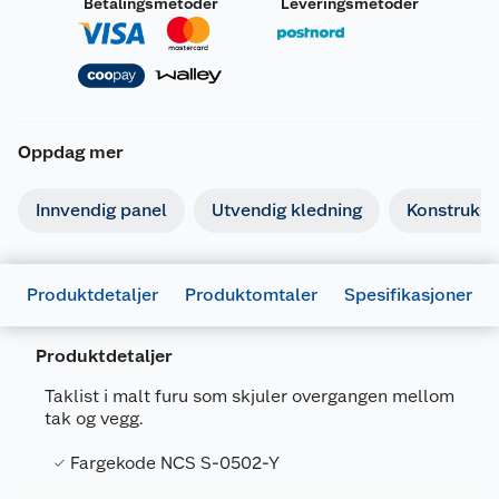
Betalingsmetoder
Leveringsmetoder
Oppdag mer
Innvendig panel
Utvendig kledning
Konstruksj
Produktdetaljer
Produktomtaler
Spesifikasjoner
Produktdetaljer
Taklist i malt furu som skjuler overgangen mellom
tak og vegg.
Generelt
Fargekode NCS S-0502-Y
Artikkelnummer
7070756048277