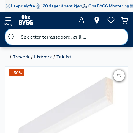
Lavprisløfte
120 dager åpent kjøp
Obs BYGG Montering
Meny
...
Treverk
Listverk
Taklist
-30%