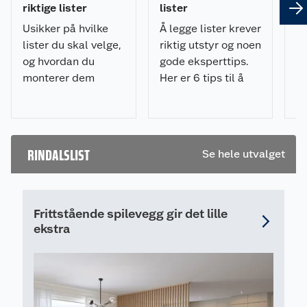
riktige lister
lister
om
Usikker på hvilke
Å legge lister krever
Sk
lister du skal velge,
riktig utstyr og noen
hv
og hvordan du
gode eksperttips.
pr
monterer dem
Her er 6 tips til å
ik
riktig? Få tips til
legge lister på riktig
De
planlegging,
måte og med
ov
materialvalg,
minimalt av
li
verktøy og
frustrasjon.
RINDALSLIST
Se hele utvalget
montering i vår
komplette
listesjekk.
Frittstående spilevegg gir det lille
ekstra