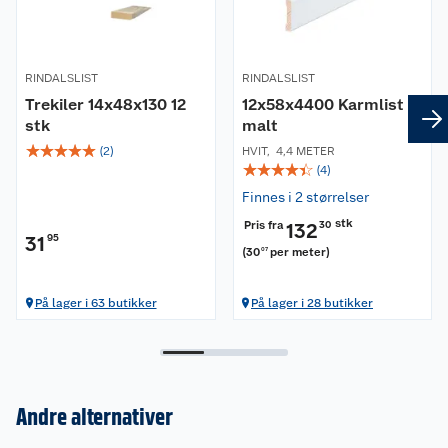
RINDALSLIST
RINDALSLIST
Trekiler 14x48x130 12
12x58x4400 Karmlist
stk
malt
☆
☆
☆
☆
☆
(
2
)
HVIT
,
4,4 METER
☆
☆
☆
☆
☆
(
4
)
Finnes i 2 størrelser
stk
Pris fra
132
30
31
95
(
30
per meter
)
07
På lager i 63 butikker
På lager i 28 butikker
Andre alternativer