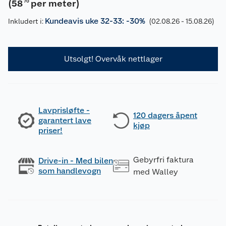
(
58
per meter
)
70
Kundeavis uke 32-33: -30%
Inkludert i:
(02.08.26 - 15.08.26)
Utsolgt! Overvåk nettlager
Lavprisløfte -
120 dagers åpent
garantert lave
kjøp
priser!
Gebyrfri faktura
Drive-in - Med bilen
som handlevogn
med Walley