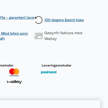
fte - garantert lave
120 dagers åpent kjøp
Gebyrfri faktura med
 - Med bilen som
ogn
Walley
smetoder
Leveringsmetoder