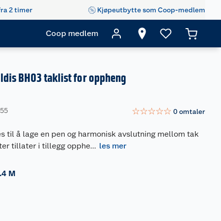
fra 2 timer
Kjøpeutbytte som Coop-medlem
Coop medlem
dis BH03 taklist for oppheng
☆
☆
☆
☆
☆
755
0
omtaler
es til å lage en pen og harmonisk avslutning mellom tak
ter tillater i tillegg opphe
...
les mer
.4 M