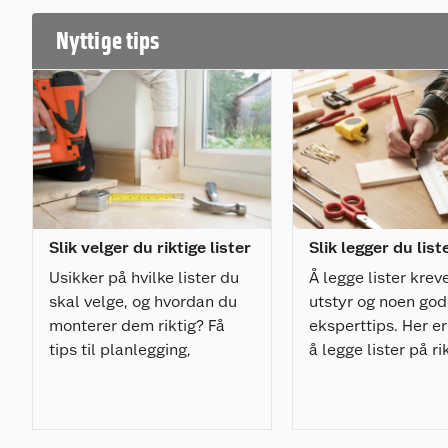
eller stålwire) kan ha flere bilder i høyden - ekstra b
pakninger med to justerbare kroker. Opphenget feste
Nyttige tips
at listen er montert, uten bruk av verktøy. Vekten av 
Bildis lister festes med stifter som går inn i stenderve
Slik velger du riktige lister
Slik legger du list
Usikker på hvilke lister du
Å legge lister kreve
skal velge, og hvordan du
utstyr og noen go
monterer dem riktig? Få
eksperttips. Her er 
tips til planlegging,
å legge lister på r
materialvalg, verktøy og
og med minimalt a
montering i vår komplette
frustrasjon.
listesjekk.