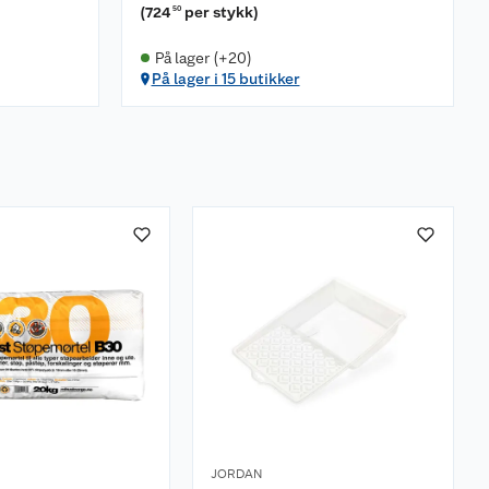
(
724
per stykk
)
50
På lager (+20)
På lager i 15 butikker
JORDAN