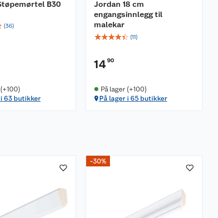
Støpemørtel B30
Jordan 18 cm
engangsinnlegg til
malekar
☆
(
36
)
☆
☆
☆
☆
☆
(
11
)
90
14
 (+100)
På lager (+100)
 i 63 butikker
På lager i 65 butikker
-30%