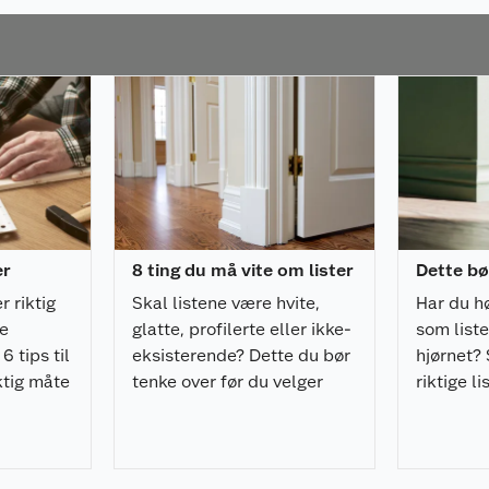
ildekroker selges i
s i skyggesporet etter
bildene krever at
rket.
er
8 ting du må vite om lister
Dette bø
r riktig
Skal listene være hvite,
Har du h
de
glatte, profilerte eller ikke-
som liste
6 tips til
eksisterende? Dette du bør
hjørnet? 
iktig måte
tenke over før du velger
riktige li
v
lister til huset ditt.
rommet.