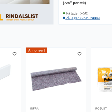
(
724
per stk
)
50
På lager (+50)
På lager i 25 butikker
Annonsert
INFRA
ROBUST