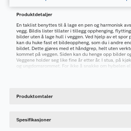
Produktdetaljer
En taklist benyttes til å lage en pen og harmonisk av
vegg. Bildis lister tillater i tillegg opphenging, flyttin
bilder uten å lage hull i veggen. Ved hjelp av et spor 
kan du huke fast et bildeoppheng, som du i andre ende
bildet. Dette gjøres med et håndgrep, helt uten verktøy
kommet på veggen. Siden kan du henge opp bilder og 
Veggene holder seg like fine år etter år. I stua, på k
og ungdomsrommet. For ikke å snakke om hybelen elle
som du leier ut.
Generelt
Listen leveres i 4,4 meter lengde.
Artikkelnummer
Mål 21x45x4400 mm
Leverandørens artikkelnummer
Produktomtaler
Ferdig malt i NCS S-0502Y bomull
Utførelse: Profilert list BH03
Størrelse
Materiale: furu
Dette produktet har ikke fått noen omtale ennå. Hvis d
Farge
Spesifikasjoner
Bildis bildeoppheng
Bildeoppheng og kroker til listen selges separat. Hve