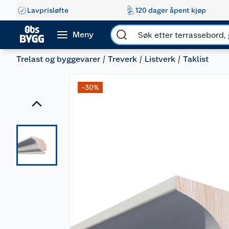
Lavprisløfte
120 dager åpent kjøp
Meny
Trelast og byggevarer
Treverk
Listverk
Taklist
-30%