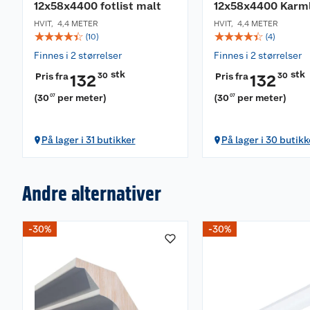
12x58x4400 fotlist malt
12x58x4400 Karml
HVIT
,
4,4 METER
HVIT
,
4,4 METER
☆
☆
☆
☆
☆
☆
☆
☆
☆
☆
(
10
)
(
4
)
Finnes i 2 størrelser
Finnes i 2 størrelser
stk
stk
Pris fra
30
Pris fra
30
132
132
(
30
per meter
)
(
30
per meter
)
07
07
På lager i 31 butikker
På lager i 30 butikk
Andre alternativer
-30%
-30%