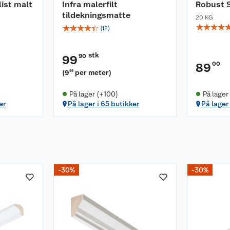
ist malt
Infra malerfilt
Robust 
tildekningsmatte
20 KG
☆
☆
☆
☆
☆
☆
☆
☆
☆
(
12
)
stk
90
99
00
89
(
9
per meter
)
99
På lager (+100)
På lager
er
På lager i 65 butikker
På lager
-30%
-30%