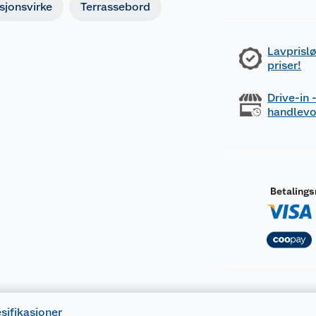
sjonsvirke
Terrassebord
Lavprislø
priser!
Drive-in
handlev
Betaling
sifikasjoner