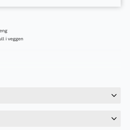
heng
ll i veggen
2.079 kg
2.1 cm
440 cm
4.5 cm