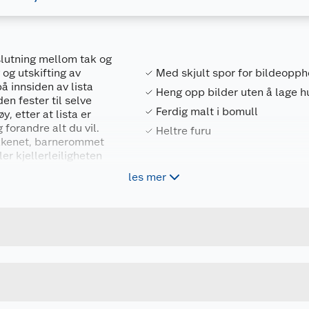
slutning mellom tak og
g og utskifting av
Med skjult spor for bildeopp
på innsiden av lista
Heng opp bilder uten å lage hu
n fester til selve
Ferdig malt i bomull
, etter at lista er
forandre alt du vil.
Heltre furu
jøkkenet, barnerommet
r kjellerleiligheten
les mer
Forpakningsmål
7070756049755
Bruttovekt
53404237
Høyde
4.4 M
Lengde
u kjøper produktet får du invitasjon til å gi en omtale.
HVIT
Bredde
rt opppheng (i nylon