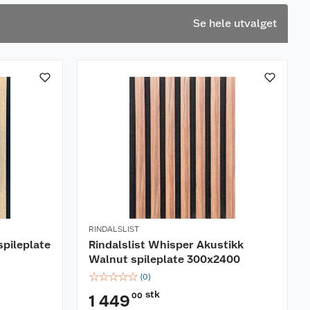
Se hele utvalget
RINDALSLIST
spileplate
Rindalslist Whisper Akustikk
Walnut spileplate 300x2400
☆
☆
☆
☆
☆
(
0
)
stk
00
1 449