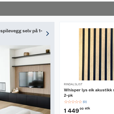
 spilevegg selv på 1-
RINDALSLIST
Whisper lys eik akustikk 
2-pk
☆
☆
☆
☆
☆
(
0
)
stk
00
1 449