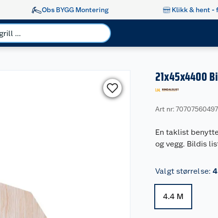
Obs BYGG Montering
Klikk & hent - 
21x45x4400 Bil
Art nr: 7070756049
En taklist benytt
og vegg. Bildis lis
Valgt størrelse
:
4
4.4 M