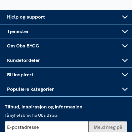
Leveringsalternativer
Nøkkelfiling
Samvirkelag
Coop Mastercard
Live-shopping
Maling
Hjelp og support
Alle tjenester
Virksomheten
Klikk og hent
DIY-prosjekter
Verktøy
Tjenester
Sponsorvirksomheten
Coop Bedriftskort
Hytte og beredskapsutstyr
Dører
Om Obs BYGG
Obs BYGG Montering
Gavetips
Vindu
Kundefordeler
Annonserte varer
Hjem, rengjøring og hvitevarer
Bli inspirert
Varme
Populære kategorier
Tilbud, inspirasjon og informasjon
Få nyhetsbrev fra Obs BYGG
E-postadresse
Meld meg på