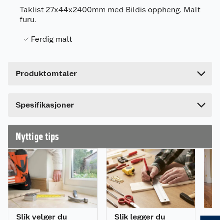
Taklist 27x44x2400mm med Bildis oppheng. Malt
Leverandørens artikkelnummer
56531493
furu.
Forpakningsmål
Ferdig malt
Bruttovekt
1.369 kg
Høyde
2.8 cm
Produktomtaler
Lengde
240 cm
Bredde
4.5 cm
Spesifikasjoner
Nyttige tips
Slik velger du
Slik legger du
8 