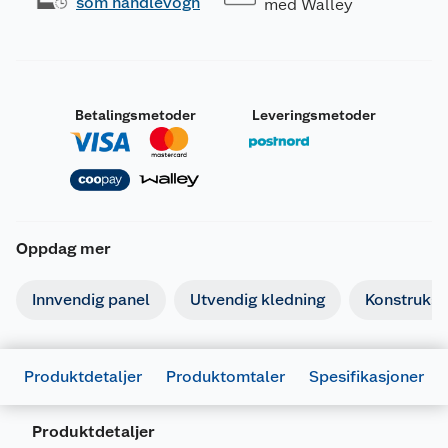
som handlevogn
med Walley
Betalingsmetoder
Leveringsmetoder
Oppdag mer
Innvendig panel
Utvendig kledning
Konstruksj
Produktdetaljer
Produktomtaler
Spesifikasjoner
Generelt
Produktdetaljer
Artikkelnummer
7070756054155