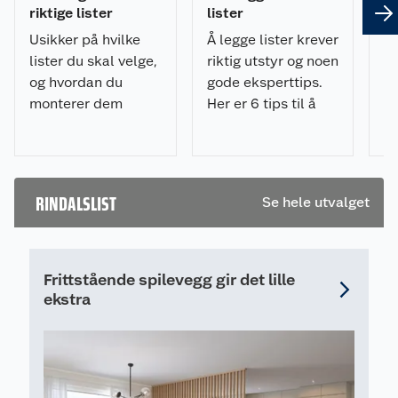
riktige lister
lister
om
Usikker på hvilke
Å legge lister krever
Sk
lister du skal velge,
riktig utstyr og noen
hv
og hvordan du
gode eksperttips.
pr
monterer dem
Her er 6 tips til å
ik
riktig? Få tips til
legge lister på riktig
De
planlegging,
måte og med
ov
materialvalg,
minimalt av
li
verktøy og
frustrasjon.
RINDALSLIST
Se hele utvalget
montering i vår
komplette
listesjekk.
Frittstående spilevegg gir det lille
ekstra