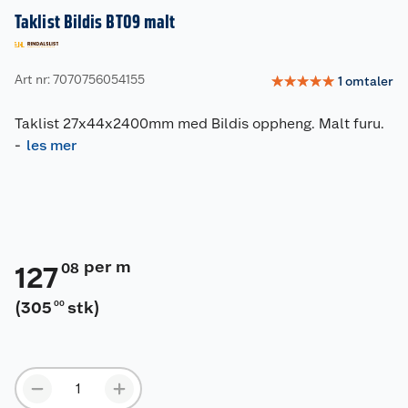
Taklist Bildis BT09 malt
Art nr: 7070756054155
☆
☆
☆
☆
☆
1
omtaler
Taklist 27x44x2400mm med Bildis oppheng. Malt furu.
-
les mer
per m
08
127
(
305
stk
)
00