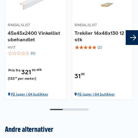
RINDALSLIST
RINDALSLIST
45x45x2400 Vinkellist
Trekiler 14x48x130 12
ubehandlet
stk
☆
☆
☆
☆
☆
HVIT
(
2
)
☆
☆
☆
☆
☆
(
0
)
stk
Pris fra
321
30
31
95
(
133
per meter
)
88
På lager i 64 butikker
På lager i 64 butikker
Andre alternativer