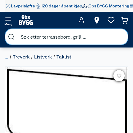
Lavprisløfte
120 dager åpent kjøp
Obs BYGG Montering
Meny
...
Treverk
Listverk
Taklist