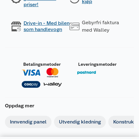
kjøp
priser!
Gebyrfri faktura
Drive-in - Med bilen
som handlevogn
med Walley
Betalingsmetoder
Leveringsmetoder
Oppdag mer
Innvendig panel
Utvendig kledning
Konstruksj