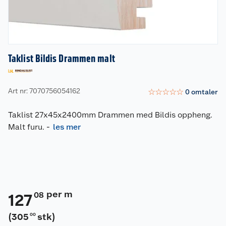
Taklist Bildis Drammen malt
Art nr: 7070756054162
☆
☆
☆
☆
☆
0
omtaler
Taklist 27x45x2400mm Drammen med Bildis oppheng.
Malt furu.
-
les mer
per m
08
127
(
305
stk
)
00