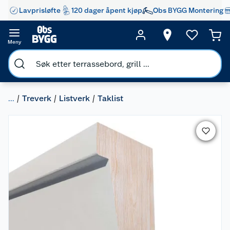
Lavprisløfte
120 dager åpent kjøp
Obs BYGG Montering
Meny
...
Treverk
Listverk
Taklist