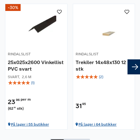
-30%
RINDALSLIST
RINDALSLIST
25x025x2600 Vinkellist
Trekiler 14x48x130 12
PVC svart
stk
☆
☆
☆
☆
☆
SVART
,
2,6 M
(
2
)
☆
☆
☆
☆
☆
(
1
)
per m
23
96
31
95
(
62
stk
)
30
På lager i 55 butikker
På lager i 64 butikker