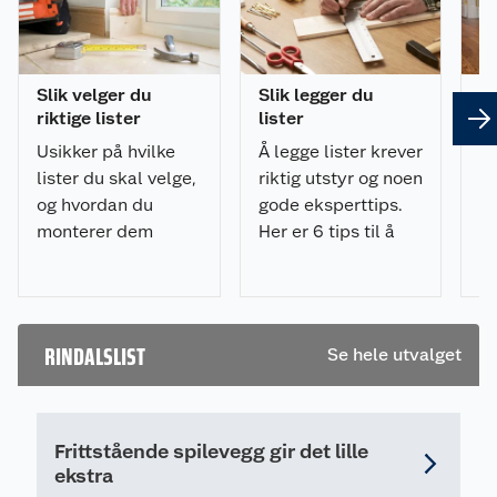
Slik velger du
Slik legger du
8 
riktige lister
lister
om
Usikker på hvilke
Å legge lister krever
Sk
lister du skal velge,
riktig utstyr og noen
hv
og hvordan du
gode eksperttips.
pr
monterer dem
Her er 6 tips til å
ik
riktig? Få tips til
legge lister på riktig
De
planlegging,
måte og med
ov
materialvalg,
minimalt av
li
verktøy og
frustrasjon.
RINDALSLIST
Se hele utvalget
montering i vår
komplette
listesjekk.
Frittstående spilevegg gir det lille
ekstra