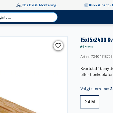
Obs BYGG Montering
Klikk & hent - 
15x15x2400 Kva
Art nr: 7040431875
Kvartstaff benytt
eller benkeplater 
Valgt størrelse
:
2
2.4 M