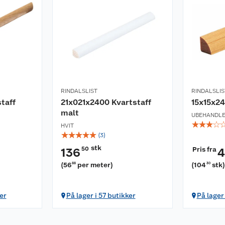
RINDALSLIST
RINDALSLIS
taff
21x021x2400 Kvartstaff
15x15x24
malt
UBEHANDL
☆
☆
☆
☆
HVIT
☆
☆
☆
☆
☆
(
3
)
stk
50
Pris fra
136
4
(
56
per meter
)
(
104
stk
88
30
er
På lager i 57 butikker
På lager