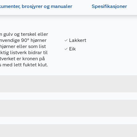
umenter, brosjyrer og manualer
Spesifikasjoner
 gulv og terskel eller
nnvendige 90° hjørner
Lakkert
hjørner eller som list
Eik
tig listverk bidrar til
tverket er kronen på
 med lett fuktet klut.
Forpakningsmål
7040431875344
Bruttovekt
951500001A51224
Høyde
2.4 M
Lengde
EIK LAKKERT
Bredde