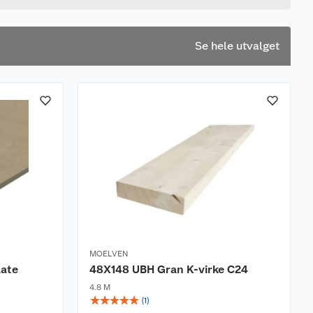
Se hele utvalget
MOELVEN
late
48X148 UBH Gran K-virke C24
4.8 M
☆
☆
☆
☆
☆
(
1
)