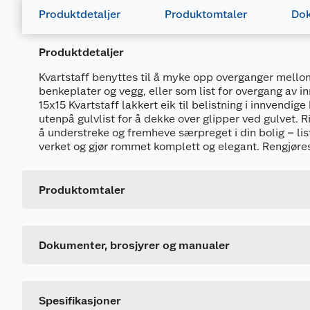
Produktdetaljer
Produktomtaler
Dok
Produktdetaljer
Kvartstaff benyttes til å myke opp overganger mellom
benkeplater og vegg, eller som list for overgang av i
15x15 Kvartstaff lakkert eik til belistning i innvendige 
utenpå gulvlist for å dekke over glipper ved gulvet. Rik
å understreke og fremheve særpreget i din bolig – lis
verket og gjør rommet komplett og elegant. Rengjøres
Dokumentasjon
682171_7040438191584_.pdf
Produktomtaler
Generelt
FDV
Artikkelnummer
682172_7040431875337_.pdf
Leverandørens artikkelnummer
Dokumenter, brosjyrer og manualer
Størrelse
Farge
Spesifikasjoner