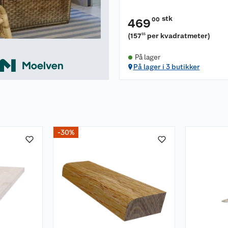
stk
00
469
(
157
per kvadratmeter
)
55
På lager
På lager i 3 butikker
-30%