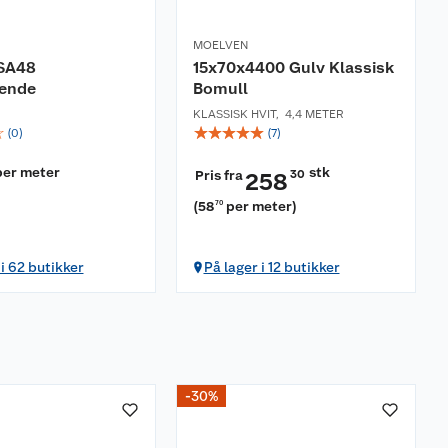
MOELVEN
 SA48
15x70x4400 Gulv Klassisk
bende
Bomull
KLASSISK HVIT
,
4,4 METER
☆
☆
☆
☆
☆
☆
(
0
)
(
7
)
per meter
stk
Pris fra
30
258
)
(
58
per meter
)
70
 i 62 butikker
På lager i 12 butikker
-30%