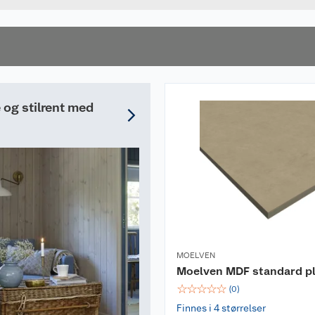
og stilrent med
MOELVEN
Moelven MDF standard p
☆
☆
☆
☆
☆
(
0
)
Finnes i 4 størrelser