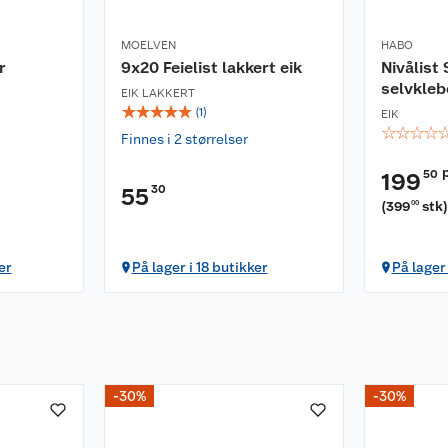
MOELVEN
HABO
r
9x20 Feielist lakkert eik
Nivålist
selvkle
EIK LAKKERT
☆
☆
☆
☆
☆
(
1
)
EIK
☆
☆
☆
☆
Finnes i 2 størrelser
50
199
30
55
(
399
stk
00
er
På lager i 18 butikker
På lager
-30%
-30%