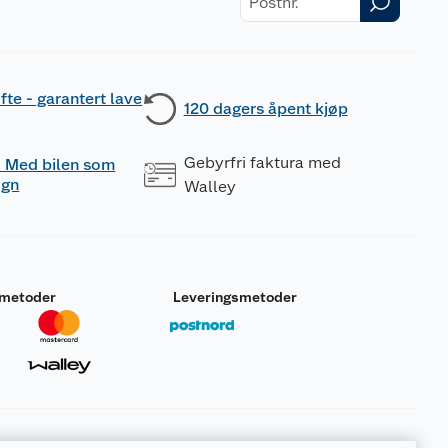
r
fte - garantert lave
120 dagers åpent kjøp
Gebyrfri faktura med
 - Med bilen som
ogn
Walley
smetoder
Leveringsmetoder