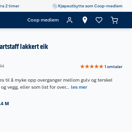
fra 2 timer
Kjøpeutbytte som Coop-medlem
Coop medlem
rtstaff lakkert eik
☆
☆
☆
☆
☆
344
1
omtaler
es til å myke opp overganger mellom gulv og terskel
og vegg, eller som list for over
...
les mer
.4 M