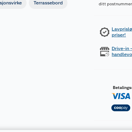
sjonsvirke
Terrassebord
ditt postnumme
Lavprislø
priser!
Drive-in
handlev
Betaling