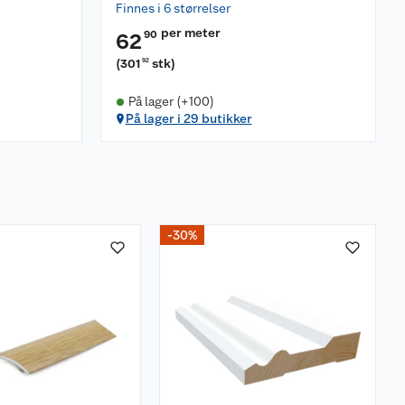
Finnes i 6 størrelser
per meter
90
62
(
301
stk
)
92
På lager (+100)
På lager i 29 butikker
-30%