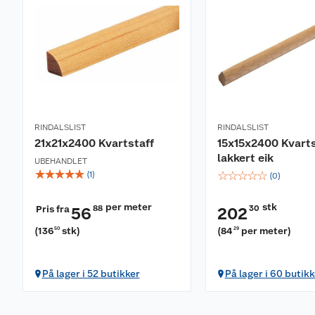
RINDALSLIST
RINDALSLIST
21x21x2400 Kvartstaff
15x15x2400 Kvarts
lakkert eik
UBEHANDLET
☆
☆
☆
☆
☆
☆
☆
☆
☆
☆
(
1
)
(
0
)
per meter
stk
Pris fra
88
30
56
202
(
136
stk
)
(
84
per meter
)
50
29
På lager i 52 butikker
På lager i 60 butikk