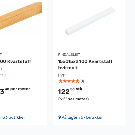
T
RINDALSLIST
00 Kvartstaff
15x015x2400 Kvartstaff
hvitmalt
ET
☆
(
1
)
HVIT
☆
☆
☆
☆
☆
(
1
)
per meter
stk
46
50
3
122
)
(
51
per meter
)
04
 i 63 butikker
På lager i 57 butikker