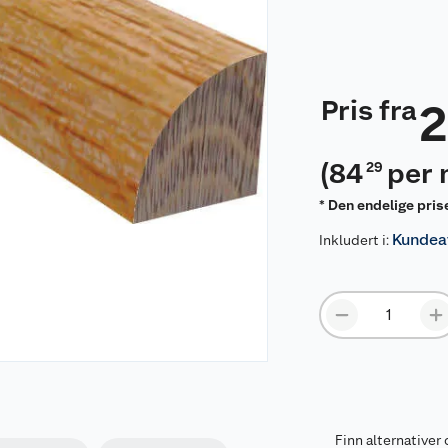
Pris fra
(
84
per 
29
* Den endelige pris
Kundeav
Inkludert i:
Finn alternativer 