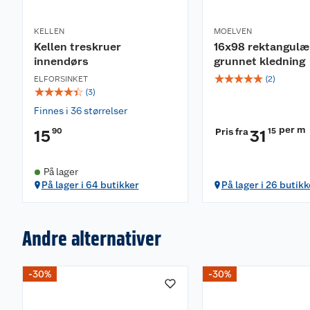
KELLEN
MOELVEN
Kellen treskruer
16x98 rektangulæ
innendørs
grunnet kledning
☆
☆
☆
☆
☆
ELFORSINKET
(
2
)
☆
☆
☆
☆
☆
(
3
)
Finnes i 36 størrelser
per m
90
Pris fra
15
15
31
På lager
På lager i 64 butikker
På lager i 26 butikk
Andre alternativer
-30%
-30%