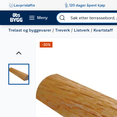
Lavprisløfte
120 dager åpent kjøp
Meny
Trelast og byggevarer
Treverk
Listverk
Kvartstaff
-30%