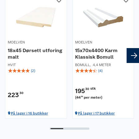
MOELVEN
MOELVEN
18x45 Dørsett utforing
15x70x4400 Karm
malt
Klassisk Bomull
HVIT
BOMULL
,
4,4 METER
☆
☆
☆
☆
☆
☆
☆
☆
☆
☆
(
2
)
(
4
)
stk
195
30
223
30
(
44
per meter
)
39
På lager i 16 butikker
På lager i 17 butikker