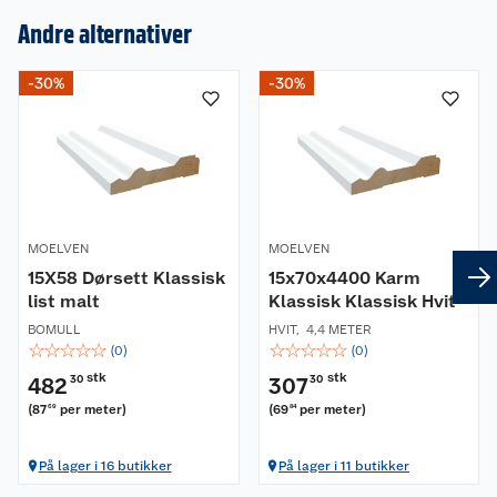
Andre alternativer
Om oss
-30%
-30%
Kundeservice
Nyheter
Butikker
Våre merkevarer
Kontakt oss
Våre kjeder
MOELVEN
MOELVEN
Retur- og angrerett
Kjøpsvilkår
Hageinspirasjon
15X58 Dørsett Klassisk
15x70x4400 Karm
list malt
Klassisk Klassisk Hvit
Reklamasjon
Personvern
Lavprisløfte
Oppussing med utemaling
BOMULL
HVIT
,
4,4 METER
☆
☆
☆
☆
☆
☆
☆
☆
☆
☆
(
0
)
(
0
)
Ofte stilte spørsmål
Cookies
Åpent kjøp
Oppussing med innemaling
stk
stk
482
30
307
30
(
87
per meter
)
(
69
per meter
)
69
84
Pakkesporing
Monteringstjenester
Ledige stillinger
Coop medlem
Grillens verden
Hage og utemiljø
På lager i 16 butikker
På lager i 11 butikker
Leveringstid
Leie tilhenger
Bærekraft
Retur av el-avfall
Et varmere hjem
Gulv