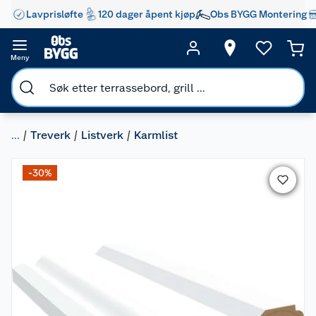
Lavprisløfte
120 dager åpent kjøp
Obs BYGG Montering
Meny
...
Treverk
Listverk
Karmlist
-30%