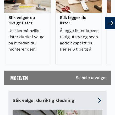
Slik velger du
Slik legger du
8 
riktige lister
lister
om
Usikker på hvilke
Å legge lister krever
Sk
lister du skal velge,
riktig utstyr og noen
hv
og hvordan du
gode eksperttips.
pr
monterer dem
Her er 6 tips til å
ik
riktig? Få tips til
legge lister på riktig
De
planlegging,
måte og med
ov
materialvalg,
minimalt av
li
verktøy og
frustrasjon.
MOELVEN
Se hele utvalget
montering i vår
komplette
listesjekk.
Slik velger du riktig kledning