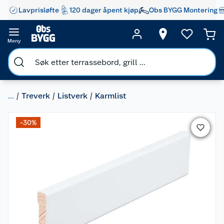
Lavprisløfte
120 dager åpent kjøp
Obs BYGG Montering
Meny
...
Treverk
Listverk
Karmlist
-30%