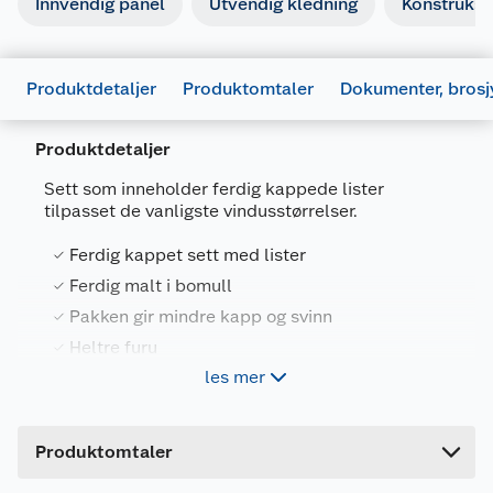
Innvendig panel
Utvendig kledning
Konstruksj
Produktdetaljer
Produktomtaler
Dokumenter, brosj
Produktdetaljer
Sett som inneholder ferdig kappede lister
tilpasset de vanligste vindusstørrelser.
Ferdig kappet sett med lister
Ferdig malt i bomull
Produktdatablad
Pakken gir mindre kapp og svinn
Generelt
Heltre furu
Artikkelnummer
7070756043036
681542_7070756047157_.pdf
les mer
Last ned / vis datablad
Leverandørens artikkelnummer
52884353
Pakken leveres med 2 lister som er 1400 mm
Forpakningsmål
lange.
FDV
Produktomtaler
Bruttovekt
1.064 kg
681543_7070756047157_.pdf
Mål 12x70 mm