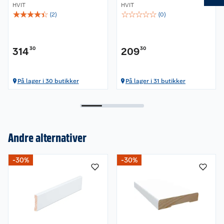
HVIT
HVIT
☆
☆
☆
☆
☆
☆
☆
☆
☆
☆
(
2
)
(
0
)
314
30
209
30
På lager i 30 butikker
På lager i 31 butikker
Andre alternativer
Om oss
-30%
-30%
Kundeservice
Nyheter
Butikker
Våre merkevarer
Kontakt oss
Våre kjeder