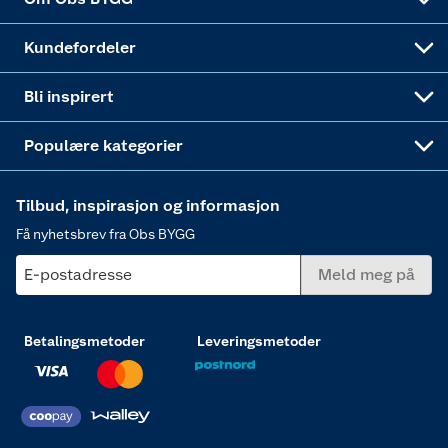
Obs BYGG Montering
Gavetips
Vindu
Kundefordeler
Annonserte varer
Hjem, rengjøring og hvitevarer
Bli inspirert
Varme
Populære kategorier
Tilbud, inspirasjon og informasjon
Få nyhetsbrev fra Obs BYGG
E-postadresse
Meld meg på
Betalingsmetoder
Leveringsmetoder