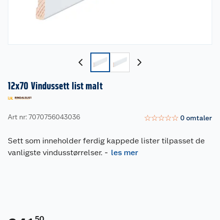
12x70 Vindussett list malt
Art nr: 7070756043036
☆
☆
☆
☆
☆
0
omtaler
Sett som inneholder ferdig kappede lister tilpasset de
vanligste vindusstørrelser.
-
les mer
50