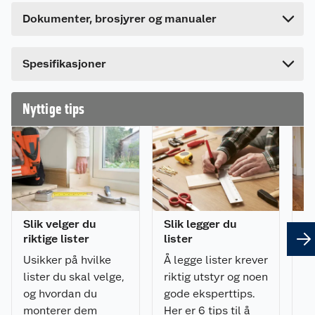
Høyde
2.4 cm
Last ned / vis datablad
Ferdig malt NCS S-0502Y bomull
Dette produktet har ikke fått noen omtale ennå.
Dokumenter, brosjyrer og manualer
Utførelse: avrundet kant
Lengde
140 cm
Hvis du kjøper produktet får du invitasjon til å gi
Materiale: furu
en omtale.
Bredde
7 cm
Spesifikasjoner
Listpakker velges stadig oftere av både proffer
og hjemmesnekkere. Pakkene inneholder tre lett
håndterlige enheter som gir lite kapp til sammen
Nyttige tips
og hver for seg. Ved å åpne en pakke ad gangen,
blir det også langt bedre orden på byggeplassen.
Slik velger du
Slik legger du
8 
riktige lister
lister
om
Usikker på hvilke
Å legge lister krever
Sk
lister du skal velge,
riktig utstyr og noen
hv
og hvordan du
gode eksperttips.
pr
monterer dem
Her er 6 tips til å
ik