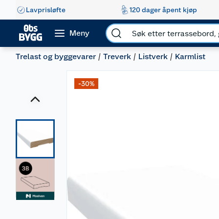
Lavprisløfte
120 dager åpent kjøp
Meny
Trelast og byggevarer
Treverk
Listverk
Karmlist
-30%