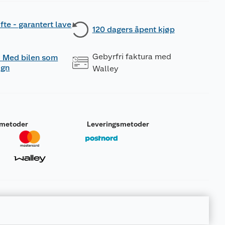
fte - garantert lave
120 dagers åpent kjøp
Gebyrfri faktura med
 - Med bilen som
ogn
Walley
smetoder
Leveringsmetoder