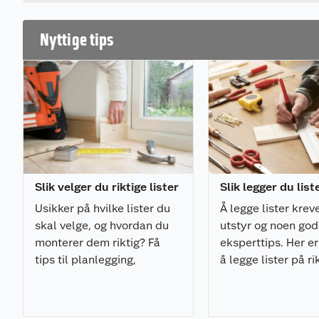
Nyttige tips
Slik velger du riktige lister
Slik legger du list
Usikker på hvilke lister du
Å legge lister kreve
skal velge, og hvordan du
utstyr og noen go
monterer dem riktig? Få
eksperttips. Her er 
tips til planlegging,
å legge lister på r
materialvalg, verktøy og
og med minimalt a
montering i vår komplette
frustrasjon.
listesjekk.