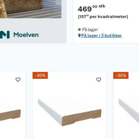
stk
00
469
(
157
per kvadratmeter
)
55
På lager
På lager i 3 butikker
-30%
-30%