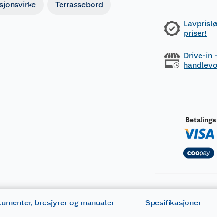
sjonsvirke
Terrassebord
Lavprislø
priser!
Drive-in
handlev
Betaling
umenter, brosjyrer og manualer
Spesifikasjoner