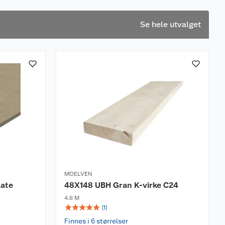
Se hele utvalget
MOELVEN
late
48X148 UBH Gran K-virke C24
4.8 M
☆
☆
☆
☆
☆
(
1
)
Finnes i 6 størrelser