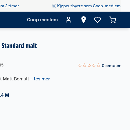
fra 2 timer
Kjøpeutbytte som Coop-medlem
Coop medlem
 Standard malt
☆
☆
☆
☆
☆
15
0
omtaler
t Malt Bomull
-
les mer
.4 M