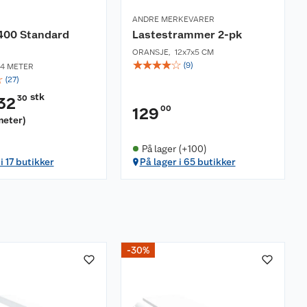
ANDRE MERKEVARER
400 Standard
Lastestrammer 2-pk
ORANSJE
,
12x7x5 CM
☆
☆
☆
☆
☆
(
9
)
,4 METER
☆
(
27
)
stk
30
32
00
129
meter
)
På lager (+100)
i 17 butikker
På lager i 65 butikker
-30%