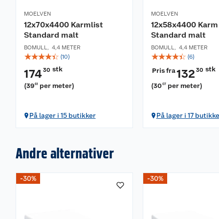
MOELVEN
MOELVEN
12x70x4400 Karmlist
12x58x4400 Karm
Standard malt
Standard malt
BOMULL
,
4,4 METER
BOMULL
,
4,4 METER
☆
☆
☆
☆
☆
☆
☆
☆
☆
☆
(
10
)
(
6
)
stk
stk
30
Pris fra
30
174
132
(
39
per meter
)
(
30
per meter
)
61
07
På lager i 15 butikker
På lager i 17 butikk
Andre alternativer
-30%
-30%