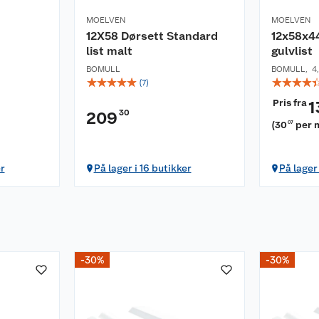
MOELVEN
MOELVEN
12X58 Dørsett Standard
12x58x4
list malt
gulvlist
BOMULL
BOMULL
,
4
☆
☆
☆
☆
☆
☆
☆
☆
☆
(
7
)
Pris fra
1
30
209
(
30
per 
07
er
På lager i 16 butikker
På lager 
-30%
-30%