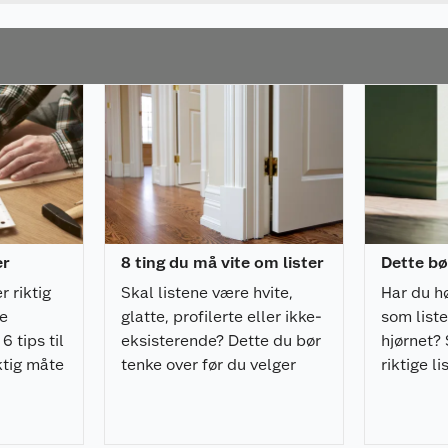
er
8 ting du må vite om lister
Dette bø
r riktig
Skal listene være hvite,
Har du h
de
glatte, profilerte eller ikke-
som liste
6 tips til
eksisterende? Dette du bør
hjørnet? 
iktig måte
tenke over før du velger
riktige li
v
lister til huset ditt.
rommet.