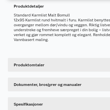
Produktdetaljer
Standard Karmlist Malt Bomull
12x95 Karmlist rund hvitmalt i furu. Karmlist benyttes 
overganger mellom dør/vindu og veggen. Riktig listver
understreke og fremheve særpreget i din bolig – list
verket og gjør rommet komplett og elegant. Renholde
Vannbasert maling.
Dokumentasjon
681534_7040431874507_.pdf
Produktomtaler
Generelt
FDV
Artikkelnummer
Dette produktet har ikke fått noen omtale ennå. Hvis d
681535_7040431874507_.pdf
Leverandørens artikkelnummer
Dokumenter, brosjyrer og manualer
Størrelse
Farge
Spesifikasjoner