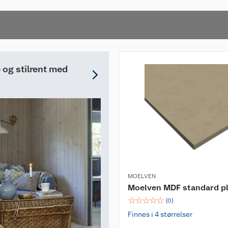
og stilrent med
MOELVEN
Moelven MDF standard p
☆
☆
☆
☆
☆
(
0
)
Finnes i 4 størrelser