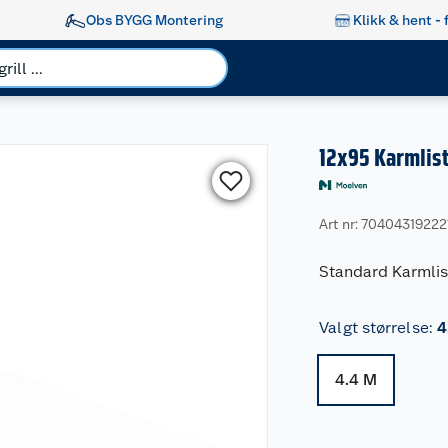
Obs BYGG Montering
Klikk & hent - 
12x95 Karmlist
Art nr: 70404319222
Standard Karmlis
Valgt størrelse
:
4
4.4 M