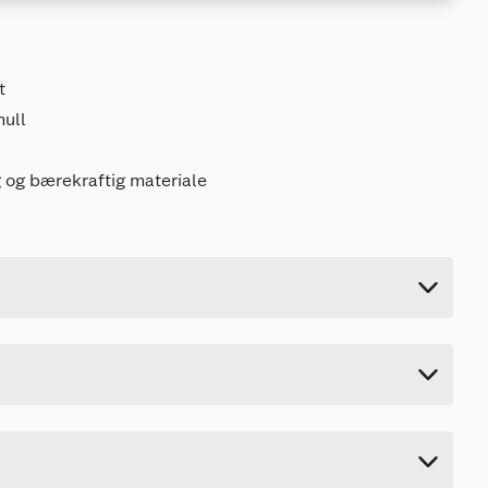
t
mull
 og bærekraftig materiale
Last ned / vis datablad
2.307 kg
Last ned / vis datablad
1.2 cm
440 cm
9.5 cm