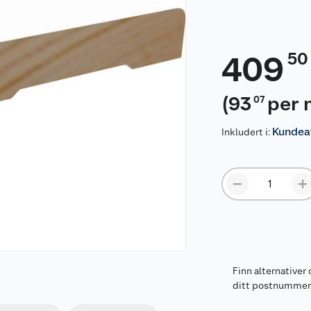
50
409
(
93
per 
07
Kundeav
Inkludert i:
Finn alternativer 
ditt postnumme