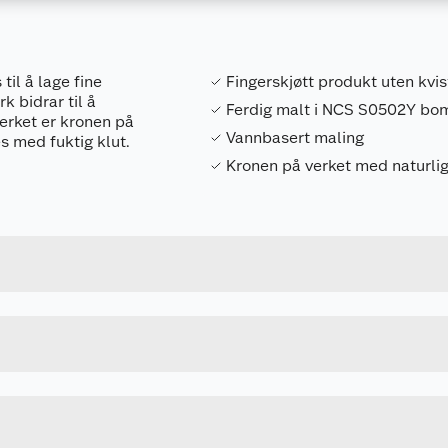
til å lage fine
Fingerskjøtt produkt uten kvis
k bidrar til å
Ferdig malt i NCS S0502Y bo
verket er kronen på
Vannbasert maling
s med fuktig klut.
Kronen på verket med naturlig
Forpakningsmål
7040431922215
Bruttovekt
u kjøper produktet får du invitasjon til å gi en omtale.
971209501814244
Høyde
4.4 M
Lengde
BOMULL
Bredde