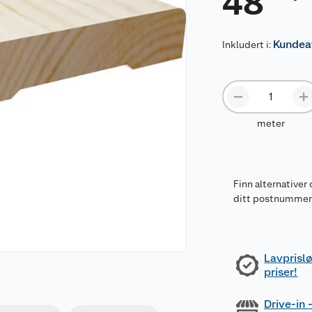
48
Kundeav
Inkludert i:
meter
Finn alternativer 
ditt postnumme
Lavprislø
priser!
Drive-in