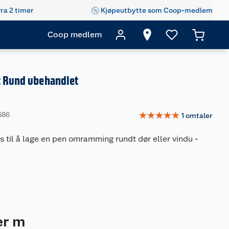
fra 2 timer
Kjøpeutbytte som Coop-medlem
Coop medlem
t Rund ubehandlet
☆
☆
☆
☆
☆
686
1
omtaler
s til å lage en pen omramming rundt dør eller vindu
-
er m