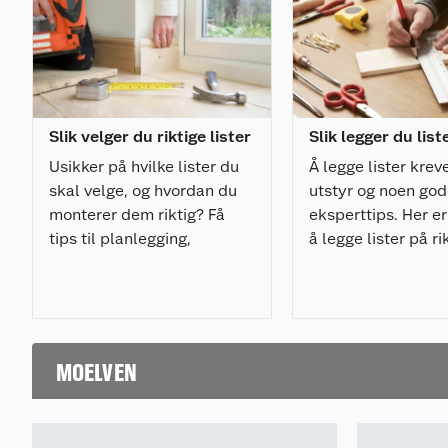
Slik velger du riktige lister
Slik legger du list
Usikker på hvilke lister du
Å legge lister kreve
skal velge, og hvordan du
utstyr og noen go
monterer dem riktig? Få
eksperttips. Her er 
tips til planlegging,
å legge lister på r
materialvalg, verktøy og
og med minimalt a
montering i vår komplette
frustrasjon.
listesjekk.
MOELVEN