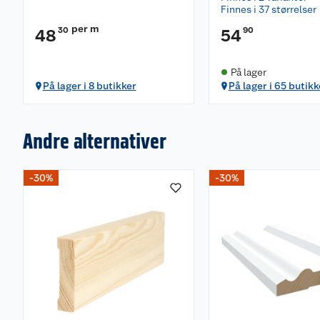
Finnes i 37 størrelser
per m
30
90
48
54
På lager
På lager i 8 butikker
På lager i 65 butikk
Andre alternativer
-30%
-30%