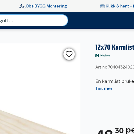
Obs BYGG Montering
Klikk & hent - 
12x70 Karmlis
Art nr: 7040432402
En karmlist bruke
les mer
p
30