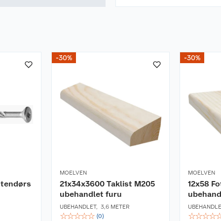
-30%
-30%
MOELVEN
MOELVEN
utendørs
21x34x3600 Taklist M205
12x58 Fo
ubehandlet furu
ubehand
UBEHANDLET
,
3,6 METER
UBEHANDL
☆
☆
☆
☆
☆
☆
☆
☆
☆
(
0
)