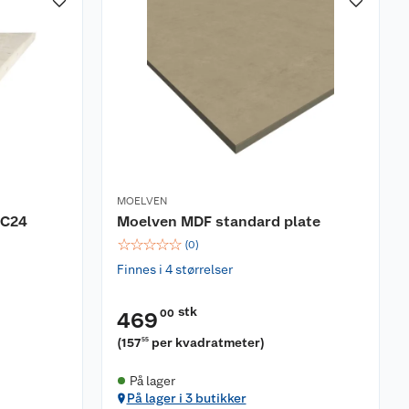
MOELVEN
 C24
Moelven MDF standard plate
☆
☆
☆
☆
☆
(
0
)
Finnes i 4 størrelser
stk
00
469
(
157
per kvadratmeter
)
55
På lager
På lager i 3 butikker