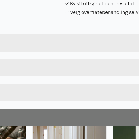
Kvistfritt-gir et pent resultat
Velg overflatebehandling selv
Forpakningsmål
7040432402686
Bruttovekt
9712070018101
Høyde
UBEHANDLET
Lengde
Bredde