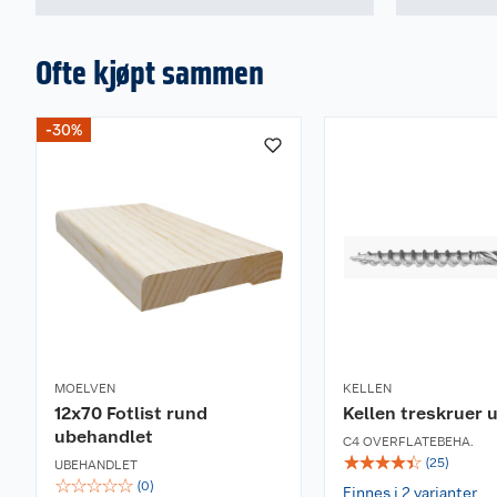
Ofte kjøpt sammen
-30%
MOELVEN
KELLEN
12x70 Fotlist rund
Kellen treskruer 
ubehandlet
C4 OVERFLATEBEHA.
☆
☆
☆
☆
☆
(
25
)
UBEHANDLET
☆
☆
☆
☆
☆
(
0
)
Finnes i 2 varianter