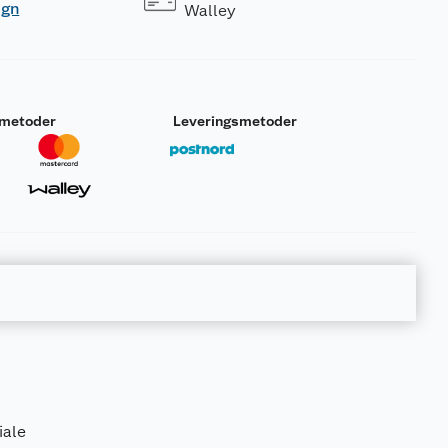
ogn
Walley
smetoder
Leveringsmetoder
iale