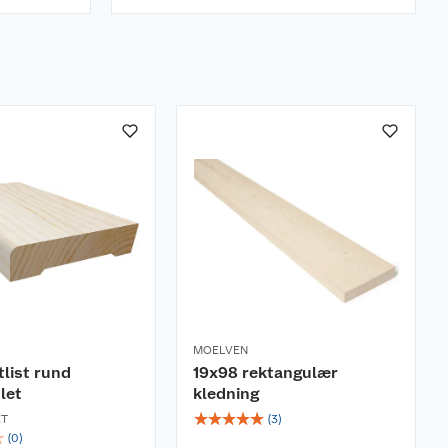
MOELVEN
tlist rund
19x98 rektangulær
let
kledning
☆
☆
☆
☆
☆
ET
(
3
)
☆
(
0
)