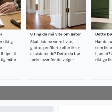
er
8 ting du må vite om lister
Dette bø
r riktig
Skal listene være hvite,
Har du h
de
glatte, profilerte eller ikke-
som liste
6 tips til
eksisterende? Dette du bør
hjørnet? 
iktig måte
tenke over før du velger
riktige li
v
lister til huset ditt.
rommet.