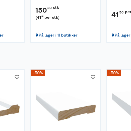
stk
50
150
pe
30
41
(
41
per stk
)
81
er
På lager i 11 butikker
På lager 
-30%
-30%