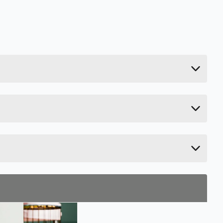
Last ned / vis datablad
0.403 kg
Last ned / vis datablad
1.2 cm
100 cm
7 cm