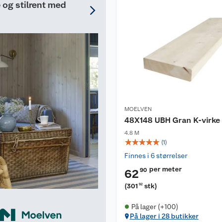
og stilrent med
MOELVEN
48X148 UBH Gran K-virke
4.8 M
☆
☆
☆
☆
☆
(
1
)
Finnes i 6 størrelser
per meter
90
62
(
301
stk
)
92
På lager (+100)
På lager i 28 butikker