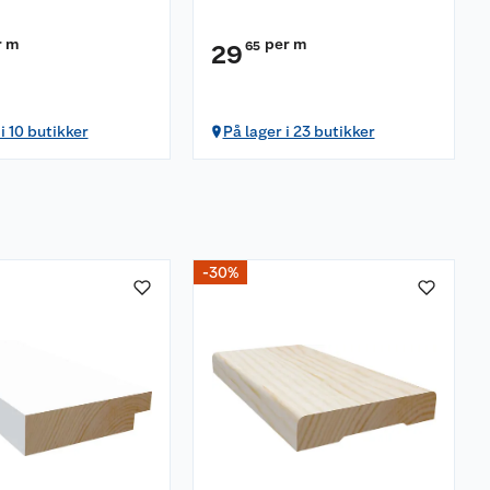
r m
per m
65
29
i 10 butikker
På lager i 23 butikker
-30%