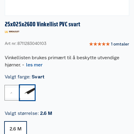
25x025x2600 Vinkellist PVC svart
Art nr: 8711283040103
☆
☆
☆
☆
☆
1
omtaler
Vinkellisten brukes primært til å beskytte utvendige
hjørner.
-
les mer
Valgt farge
:
Svart
Valgt størrelse
:
2.6 M
2.6 M