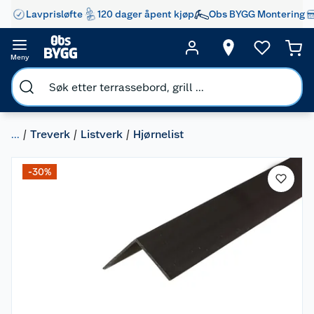
Lavprisløfte
120 dager åpent kjøp
Obs BYGG Montering
Meny
...
Treverk
Listverk
Hjørnelist
-30%