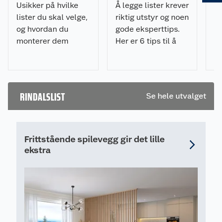
Usikker på hvilke
Å legge lister krever
Sk
lister du skal velge,
riktig utstyr og noen
hv
og hvordan du
gode eksperttips.
pr
monterer dem
Her er 6 tips til å
ik
riktig? Få tips til
legge lister på riktig
De
planlegging,
måte og med
ov
materialvalg,
minimalt av
li
verktøy og
frustrasjon.
RINDALSLIST
Se hele utvalget
montering i vår
komplette
listesjekk.
Frittstående spilevegg gir det lille
ekstra