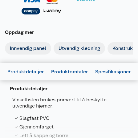
Oppdag mer
Innvendig panel
Utvendig kledning
Konstruksj
Produktdetaljer
Produktomtaler
Spesifikasjoner
Produktdetaljer
Generelt
Vinkellisten brukes primært til å beskytte
Artikkelnummer
8711283040103
utvendige hjørner.
Leverandørens artikkelnummer
47352
Slagfast PVC
Størrelse
2.6 M
Gjennomfarget
Lett å kappe og borre
Farge
SVART