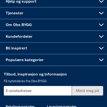
Hjelp og support
Alle tjenester
Virksomheten
Klikk og hent
DIY-prosjekter
Verktøy
Tjenester
Sponsorvirksomheten
Coop Bedriftskort
Hytte og beredskapsutstyr
Dører
Om Obs BYGG
Obs BYGG Montering
Gavetips
Vindu
Kundefordeler
Annonserte varer
Hjem, rengjøring og hvitevarer
Bli inspirert
Varme
Populære kategorier
Tilbud, inspirasjon og informasjon
Få nyhetsbrev fra Obs BYGG
E-postadresse
Meld meg på
Betalingsmetoder
Leveringsmetoder