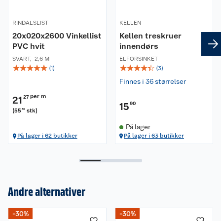
RINDALSLIST
KELLEN
20x020x2600 Vinkellist
Kellen treskruer
PVC hvit
innendørs
SVART
,
2,6 M
ELFORSINKET
☆
☆
☆
☆
☆
☆
☆
☆
☆
☆
(
1
)
(
3
)
Finnes i 36 størrelser
per m
21
27
15
90
(
55
stk
)
30
På lager
På lager i 62 butikker
På lager i 63 butikker
Andre alternativer
Om oss
-30%
-30%