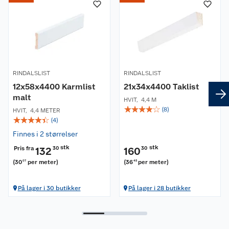
RINDALSLIST
RINDALSLIST
12x58x4400 Karmlist
21x34x4400 Taklist
malt
HVIT
,
4,4 M
☆
☆
☆
☆
☆
(
8
)
HVIT
,
4,4 METER
☆
☆
☆
☆
☆
(
4
)
Finnes i 2 størrelser
stk
stk
Pris fra
132
30
160
30
(
30
per meter
)
(
36
per meter
)
07
43
På lager i 30 butikker
På lager i 28 butikker