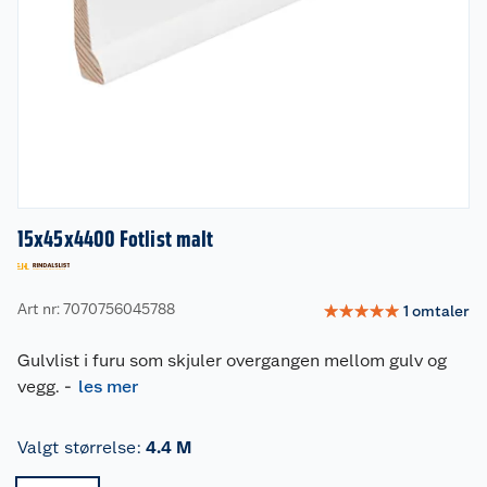
15x45x4400 Fotlist malt
Art nr: 7070756045788
☆
☆
☆
☆
☆
1
omtaler
Gulvlist i furu som skjuler overgangen mellom gulv og
vegg.
-
les mer
Valgt størrelse
:
4.4 M