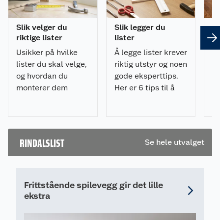
Slik velger du
Slik legger du
8 
riktige lister
lister
om
Usikker på hvilke
Å legge lister krever
Sk
lister du skal velge,
riktig utstyr og noen
hv
og hvordan du
gode eksperttips.
pr
monterer dem
Her er 6 tips til å
ik
riktig? Få tips til
legge lister på riktig
De
planlegging,
måte og med
ov
materialvalg,
minimalt av
li
verktøy og
frustrasjon.
RINDALSLIST
Se hele utvalget
montering i vår
komplette
listesjekk.
Frittstående spilevegg gir det lille
ekstra