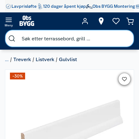
Lavprisløfte
120 dager åpent kjøp
Obs BYGG Montering
Meny
...
Treverk
Listverk
Gulvlist
-30%