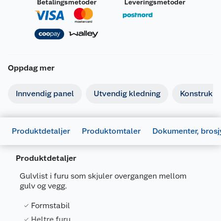
Betalingsmetoder
Leveringsmetoder
Oppdag mer
Innvendig panel
Utvendig kledning
Konstruksj
Produktdetaljer
Produktomtaler
Dokumenter, brosj
Produktdetaljer
Gulvlist i furu som skjuler overgangen mellom
gulv og vegg.
Generelt
Formstabil
Artikkelnummer
7070756045788
Heltre furu