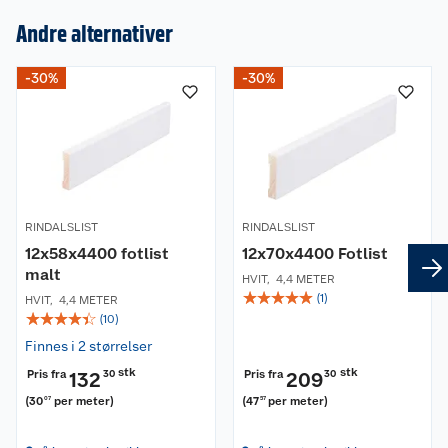
Andre alternativer
-30%
-30%
Om oss
Kundeservice
Nyheter
Butikker
Våre merkevarer
Kontakt oss
Våre kjeder
RINDALSLIST
RINDALSLIST
12x58x4400 fotlist
12x70x4400 Fotlist
Retur- og angrerett
malt
Kjøpsvilkår
Hageinspirasjon
HVIT
,
4,4 METER
☆
☆
☆
☆
☆
(
1
)
HVIT
,
4,4 METER
☆
☆
☆
☆
☆
Reklamasjon
(
10
)
Personvern
Lavprisløfte
Oppussing med utemaling
Finnes i 2 størrelser
Ofte stilte spørsmål
Cookies
Åpent kjøp
Oppussing med innemaling
stk
stk
Pris fra
Pris fra
132
30
209
30
(
30
per meter
)
(
47
per meter
)
07
57
Pakkesporing
Monteringstjenester
Ledige stillinger
Coop medlem
Grillens verden
Hage og utemiljø