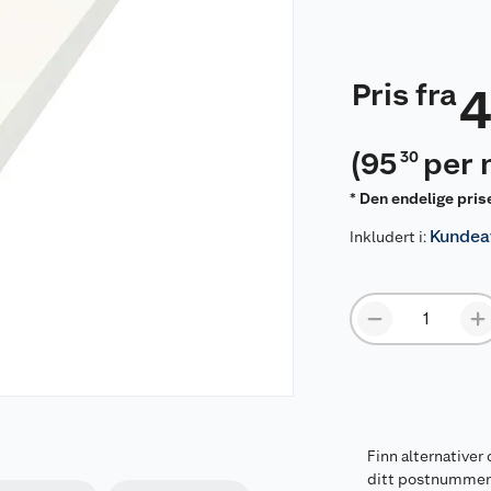
Pris fra
4
(
95
per 
30
* Den endelige pris
Kundeav
Inkludert i:
Finn alternativer 
ditt postnumme