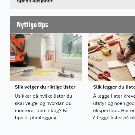
Spesifikasjoner
Nyttige tips
Slik velger du riktige lister
Slik legger du list
Usikker på hvilke lister du
Å legge lister kreve
skal velge, og hvordan du
utstyr og noen go
monterer dem riktig? Få
eksperttips. Her er 
tips til planlegging,
å legge lister på r
materialvalg, verktøy og
og med minimalt a
montering i vår komplette
frustrasjon.