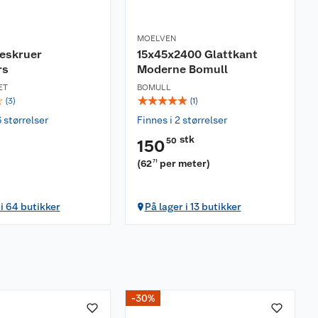
MOELVEN
reskruer
15x45x2400 Glattkant
rs
Moderne Bomull
ET
BOMULL
☆
☆
☆
☆
☆
☆
(
3
)
(
1
)
6 størrelser
Finnes i 2 størrelser
stk
50
150
(
62
per meter
)
71
 i 64 butikker
På lager i 13 butikker
-30%