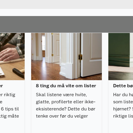
er
8 ting du må vite om lister
Dette bø
r riktig
Skal listene være hvite,
Har du h
de
glatte, profilerte eller ikke-
som liste
6 tips til
eksisterende? Dette du bør
hjørnet? 
iktig måte
tenke over før du velger
riktige li
v
lister til huset ditt.
rommet.