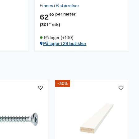
Finnes i 6 størrelser
per meter
90
62
(
301
stk
)
92
På lager (+100)
På lager i 29 butikker
-30%