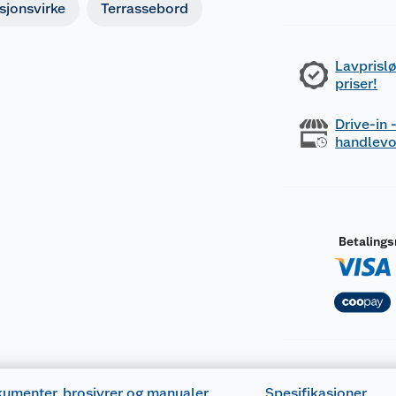
sjonsvirke
Terrassebord
Lavprislø
priser!
Drive-in
handlev
Betaling
umenter, brosjyrer og manualer
Spesifikasjoner