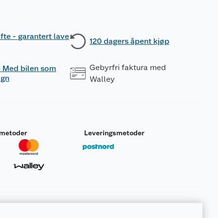
fte - garantert lave
120 dagers åpent kjøp
Gebyrfri faktura med
 - Med bilen som
ogn
Walley
smetoder
Leveringsmetoder