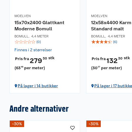
MOELVEN
MOELVEN
15x70x2400 Glattkant
12x58x4400 Karm
Moderne Bomull
Standard malt
BOMULL
,
4,4 METER
BOMULL
,
4,4 METER
☆
☆
☆
☆
☆
☆
☆
☆
☆
☆
(
0
)
(
6
)
Finnes i 2 størrelser
stk
stk
Pris fra
30
Pris fra
30
279
132
(
63
per meter
)
(
30
per meter
)
48
07
På lager i 14 butikker
På lager i 17 butikk
Andre alternativer
-30%
-30%