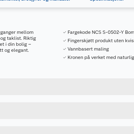
verganger mellom
Fargekode NCS S-0502-Y Bom
g taklist. Riktig
Fingerskjøtt produkt uten kvis
t i din bolig –
Vannbasert maling
tt og elegant.
Kronen på verket med naturlig
Forpakningsmål
7040431921171
Bruttovekt
971509501454244
Høyde
4.4 M
Lengde
BOMULL
Bredde