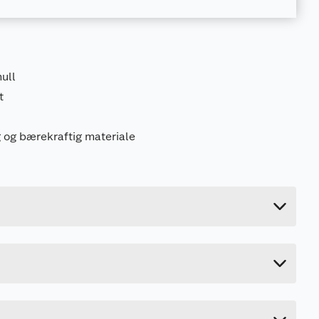
ull
t
 og bærekraftig materiale
Last ned / vis datablad
2.822 kg
Last ned / vis datablad
1.5 cm
440 cm
9.5 cm