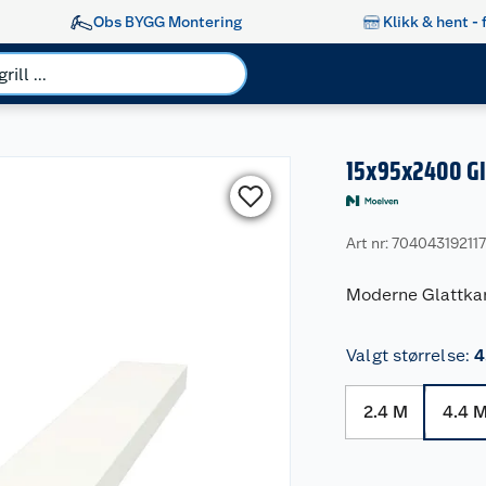
Obs BYGG Montering
Klikk & hent - 
15x95x2400 Gl
Art nr: 704043192117
Moderne Glattka
Valgt størrelse
:
4
2.4 M
4.4 