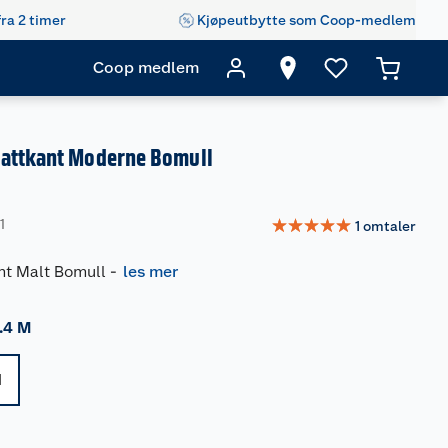
fra 2 timer
Kjøpeutbytte som Coop-medlem
Coop medlem
attkant Moderne Bomull
☆
☆
☆
☆
☆
1
1
omtaler
nt Malt Bomull
-
les mer
.4 M
M