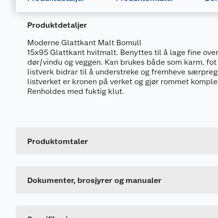
Produktdetaljer
Moderne Glattkant Malt Bomull
15x95 Glattkant hvitmalt. Benyttes til å lage fine o
dør/vindu og veggen. Kan brukes både som karm, fot o
listverk bidrar til å understreke og fremheve særprege
listverket er kronen på verket og gjør rommet komple
Renholdes med fuktig klut.
Dokumentasjon
682311_7040431906918_.pdf
Produktomtaler
Generelt
FDV
Artikkelnummer
682310_7040431906918_.pdf
Leverandørens artikkelnummer
Dokumenter, brosjyrer og manualer
Størrelse
Farge