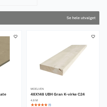
Se hele utvalget
MOELVEN
late
48X148 UBH Gran K-virke C24
4.8 M
☆
☆
☆
☆
☆
(
1
)