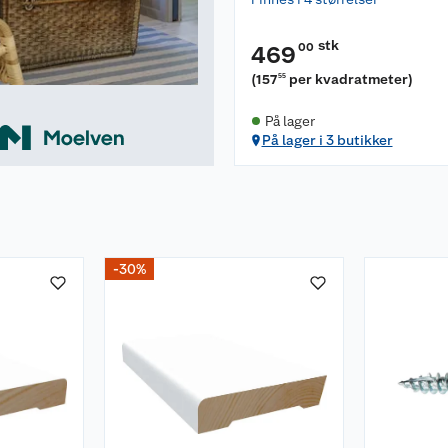
stk
00
469
(
157
per kvadratmeter
)
55
På lager
På lager i 3 butikker
-30%