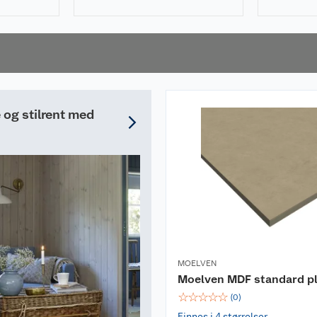
og stilrent med
MOELVEN
Moelven MDF standard p
☆
☆
☆
☆
☆
(
0
)
Finnes i 4 størrelser