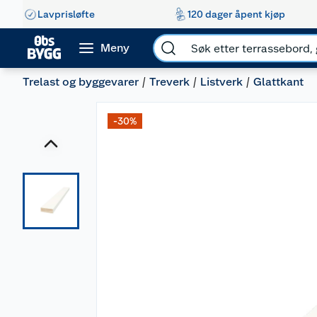
Lavprisløfte
120 dager åpent kjøp
Meny
Trelast og byggevarer
Treverk
Listverk
Glattkant
-30%