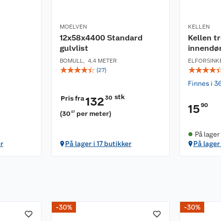
MOELVEN
KELLEN
12x58x4400 Standard
Kellen t
gulvlist
innendø
BOMULL
,
4,4 METER
ELFORSINK
☆
☆
☆
☆
☆
☆
☆
☆
☆
(
27
)
Finnes i 3
stk
Pris fra
30
132
90
15
(
30
per meter
)
07
På lager
er
På lager i 17 butikker
På lager
-30%
-30%