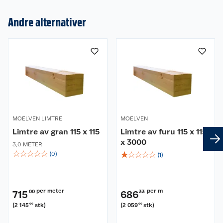
Andre alternativer
Om oss
Kundeservice
Nyheter
Butikker
Våre merkevarer
Kontakt oss
Våre kjeder
MOELVEN LIMTRE
MOELVEN
Limtre av gran 115 x 115
Limtre av furu 115 x 115
Retur- og angrerett
x 3000
Kjøpsvilkår
Hageinspirasjon
3,0 METER
☆
☆
☆
☆
☆
☆
☆
☆
☆
☆
(
0
)
(
1
)
Reklamasjon
Personvern
Lavprisløfte
Oppussing med utemaling
Ofte stilte spørsmål
Cookies
Åpent kjøp
Oppussing med innemaling
per meter
per m
715
00
686
33
(
2 145
stk
)
(
2 059
stk
)
00
00
Pakkesporing
Monteringstjenester
Ledige stillinger
Coop medlem
Grillens verden
Hage og utemiljø