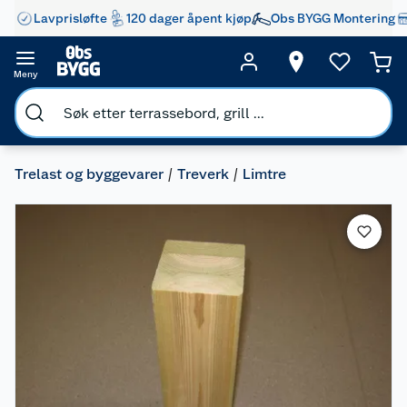
Lavprisløfte
120 dager åpent kjøp
Obs BYGG Montering
Meny
Trelast og byggevarer
Treverk
Limtre