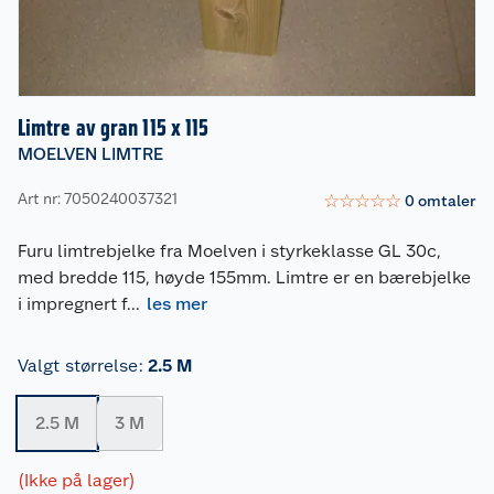
Limtre av gran 115 x 115
MOELVEN LIMTRE
Art nr: 7050240037321
☆
☆
☆
☆
☆
0
omtaler
Furu limtrebjelke fra Moelven i styrkeklasse GL 30c,
med bredde 115, høyde 155mm. Limtre er en bærebjelke
i impregnert f
...
les mer
Valgt størrelse
:
2.5 M
2.5 M
3 M
(Ikke på lager)