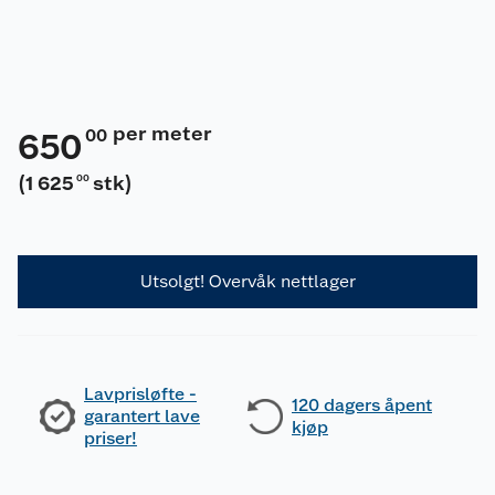
per meter
00
650
(
1 625
stk
)
00
Utsolgt! Overvåk nettlager
Lavprisløfte -
120 dagers åpent
garantert lave
kjøp
priser!