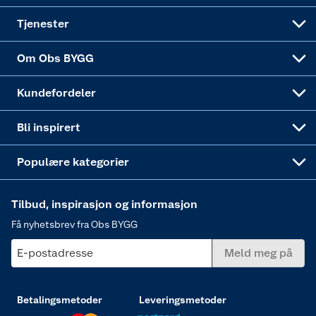
Alle tjenester
Virksomheten
Klikk og hent
DIY-prosjekter
Verktøy
Tjenester
Sponsorvirksomheten
Coop Bedriftskort
Hytte og beredskapsutstyr
Dører
Om Obs BYGG
Obs BYGG Montering
Gavetips
Vindu
Kundefordeler
Annonserte varer
Hjem, rengjøring og hvitevarer
Bli inspirert
Varme
Populære kategorier
Tilbud, inspirasjon og informasjon
Få nyhetsbrev fra Obs BYGG
E-postadresse
Meld meg på
Betalingsmetoder
Leveringsmetoder