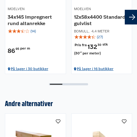
MOELVEN
MOELVEN
34x145 Impregnert
12x58x4400 Standard
rund altanrekke
gulvlist
☆
☆
☆
☆
☆
(
14
)
BOMULL
,
4,4 METER
☆
☆
☆
☆
☆
(
27
)
stk
Pris fra
132
30
per m
86
95
(
30
per meter
)
07
På lager i 30 butikker
På lager i 16 butikker
Andre alternativer
Om oss
Kundeservice
Nyheter