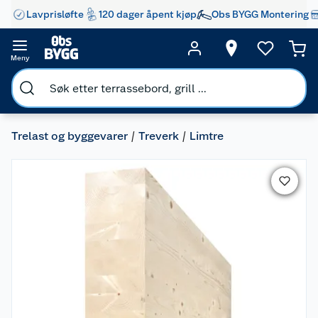
Lavprisløfte
120 dager åpent kjøp
Obs BYGG Montering
Meny
Trelast og byggevarer
Treverk
Limtre