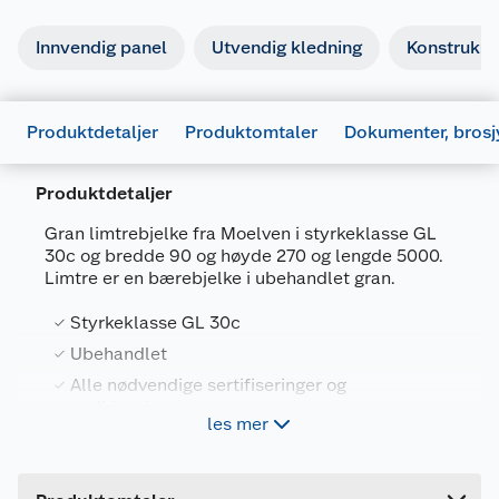
Dokumentasjon
Innvendig panel
Utvendig kledning
Konstruksj
677474_7050240012434_.pdf
Last ned / vis datablad
Produktdetaljer
Produktomtaler
Dokumenter, brosj
677478_7050240012434_.pdf
Last ned / vis datablad
Produktdetaljer
Gran limtrebjelke fra Moelven i styrkeklasse GL
FDV
30c og bredde 90 og høyde 270 og lengde 5000.
Limtre er en bærebjelke i ubehandlet gran.
677476_7050240012434_.pdf
Last ned / vis datablad
Styrkeklasse GL 30c
Generelt
Ubehandlet
Produktsertifikat
Artikkelnummer
7050240011086
Alle nødvendige sertifiseringer og
677477_7050240012434_.pdf
godkjenninger
Leverandørens
0900270G3110500
les mer
Last ned / vis datablad
Sterkest i forhold til vekt
artikkelnummer
Forpakningsmål
Monteringsinstruksjon
Limtre: Et bærekraftig alternativ til betong og stål