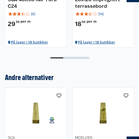
C24
terrassebord
☆
☆
☆
☆
☆
☆
☆
☆
☆
☆
(
6
)
(
14
)
per m
per m
29
50
18
50
På lager i 18 butikker
På lager i 18 butikker
Andre alternativer
Om oss
Kundeservice
Nyheter
Butikker
Våre merkevarer
Kontakt oss
Våre kjeder
SCA
MOELVEN