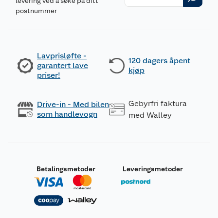
levering ved å søke på ditt
postnummer
Lavprisløfte -
120 dagers åpent
garantert lave
kjøp
priser!
Gebyrfri faktura
Drive-in - Med bilen
som handlevogn
med Walley
Betalingsmetoder
Leveringsmetoder