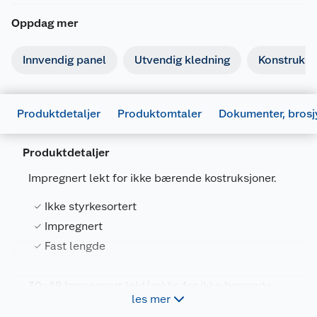
Oppdag mer
Innvendig panel
Utvendig kledning
Konstruksj
Produktdetaljer
Produktomtaler
Dokumenter, brosj
Produktdetaljer
Impregnert lekt for ikke bærende kostruksjoner.
Ikke styrkesortert
Impregnert
Fast lengde
Dokumentasjon
Generelt
Artikkelnummer
7330034838090
677553_7333306050831_.pdf
30x48 Impregnert lekt/rekke for ikke bærende
les mer
kostruksjoner.
Last ned / vis datablad
Leverandørens artikkelnummer
9517