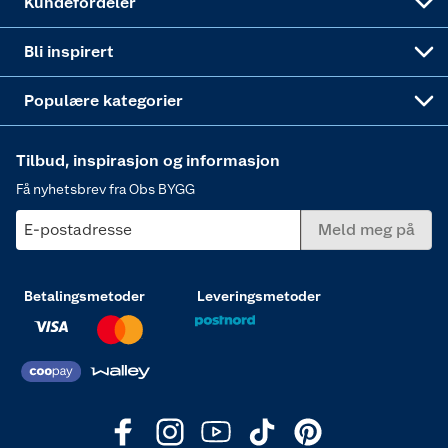
Kundefordeler
Annonserte varer
Hjem, rengjøring og hvitevarer
Bli inspirert
Varme
Populære kategorier
Tilbud, inspirasjon og informasjon
Få nyhetsbrev fra Obs BYGG
E-postadresse
Meld meg på
Betalingsmetoder
Leveringsmetoder